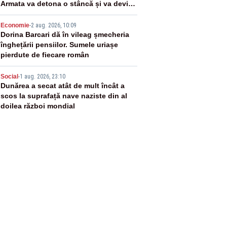
Armata va detona o stâncă și va devia
apa fluviului - IMAGINI AERIENE
4
Economie
-
2 aug. 2026, 10:09
Dorina Barcari dă în vileag șmecheria
înghețării pensiilor. Sumele uriașe
pierdute de fiecare român
5
Social
-
1 aug. 2026, 23:10
Dunărea a secat atât de mult încât a
scos la suprafață nave naziste din al
doilea război mondial