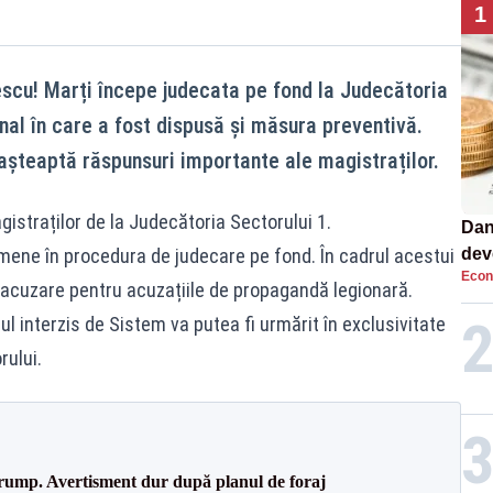
1
escu! Marți începe judecata pe fond la Judecătoria
nal în care a fost dispusă și măsura preventivă.
 așteaptă răspunsuri importante ale magistraților.
istraților de la Judecătoria Sectorului 1.
Dan
rmene în procedura de judecare pe fond. În cadrul acestui
dev
Econ
viit
acuzare pentru acuzațiile de propagandă legionară.
l interzis de Sistem va putea fi urmărit în exclusivitate
rului.
Trump. Avertisment dur după planul de foraj