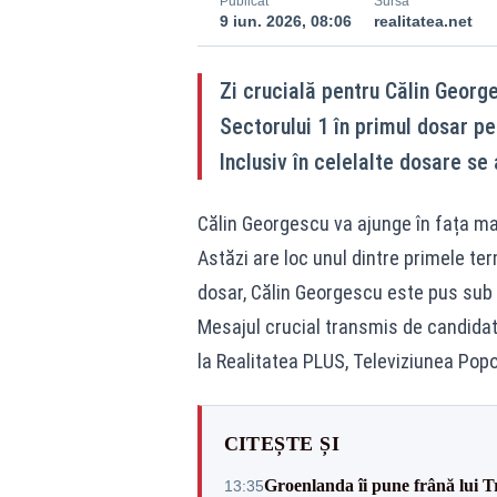
Publicat
Sursă
9 iun. 2026, 08:06
realitatea.net
Zi crucială pentru Călin Georg
Sectorului 1 în primul dosar pe
Inclusiv în celelalte dosare se
Călin Georgescu va ajunge în fața mag
Astăzi are loc unul dintre primele te
dosar, Călin Georgescu este pus sub 
Mesajul crucial transmis de candidatu
la Realitatea PLUS, Televiziunea Popo
CITEȘTE ȘI
Groenlanda îi pune frână lui 
13:35