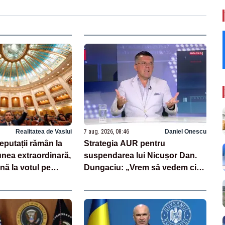
Realitatea de Vaslui
7 aug. 2026, 08:46
Daniel Onescu
deputații rămân la
Strategia AUR pentru
nea extraordinară,
suspendarea lui Nicușor Dan.
nă la votul pe
Dungaciu: „Vrem să vedem cine
rii
semnează și cine nu”