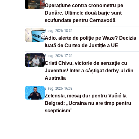
Operațiune contra cronometru pe
Dunăre. Ultimele două barje sunt
scufundate pentru Cernavodă
8 aug. 2026, 18:31
Adio, alerte de poliție pe Waze? Decizia
luată de Curtea de Justiție a UE
8 aug. 2026, 17:31
Cristi Chivu, victorie de senzație cu
Juventus! Inter a câștigat derby-ul din
Australia
8 aug. 2026, 16:39
Zelenski, mesaj dur pentru Vučić la
Belgrad: „Ucraina nu are timp pentru
scepticism”