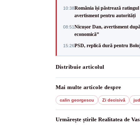
România își păstrează ratingul 
10:38
avertisment pentru autorități
Nicușor Dan, avertisment după 
08:51
economică”
PSD, replică dură pentru Boloj
15:26
Distribuie articolul
Mai multe articole despre
calin georgescu
Zi decisivă
ju
Urmărește știrile Realitatea de Vas