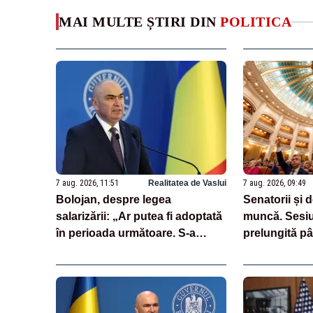
MAI MULTE ȘTIRI DIN
POLITICA
7 aug. 2026, 11:51
Realitatea de Vaslui
7 aug. 2026, 09:49
Bolojan, despre legea
Senatorii și 
salarizării: „Ar putea fi adoptată
muncă. Sesiu
în perioada următoare. S-a
prelungită pâ
întârziat depunerea din cauza
legea salariză
unor discursuri iresponsabile în
spaţiul public”