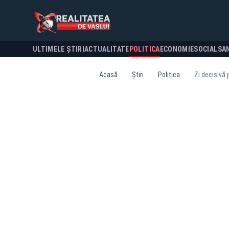
ULTIMELE ȘTIRI
ACTUALITATE
POLITICA
ECONOMIE
SOCIAL
SA
Acasă
Știri
Politica
Zi decisivă 