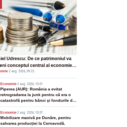
iel Udrescu: De ce patrimoniul va
eni conceptul central al economiei
omie
·
2 aug. 2026, 09:22
oare?
2
Economie
-
2 aug. 2026, 10:01
Piperea (AUR): România a evitat
retrogradarea la junk pentru că era o
catastrofă pentru bănci și fondurile de
pensii
3
Economie
-
2 aug. 2026, 10:07
Mobilizare masivă pe Dunăre, pentru
salvarea producției la Cernavodă.