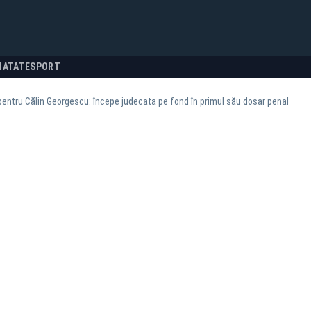
NATATE
SPORT
pentru Călin Georgescu: începe judecata pe fond în primul său dosar penal