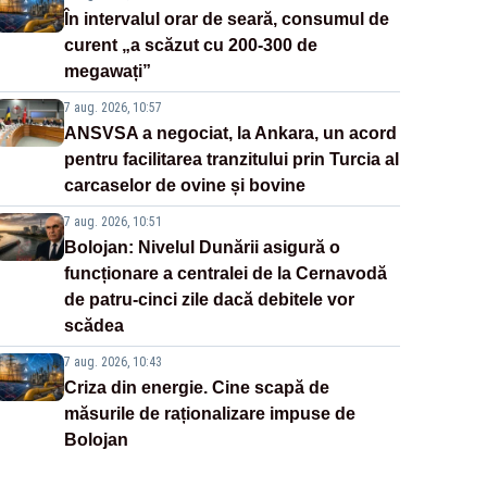
În intervalul orar de seară, consumul de
curent „a scăzut cu 200-300 de
megawați”
7 aug. 2026, 10:57
ANSVSA a negociat, la Ankara, un acord
pentru facilitarea tranzitului prin Turcia al
carcaselor de ovine și bovine
7 aug. 2026, 10:51
Bolojan: Nivelul Dunării asigură o
funcționare a centralei de la Cernavodă
de patru-cinci zile dacă debitele vor
scădea
7 aug. 2026, 10:43
Criza din energie. Cine scapă de
măsurile de raționalizare impuse de
Bolojan