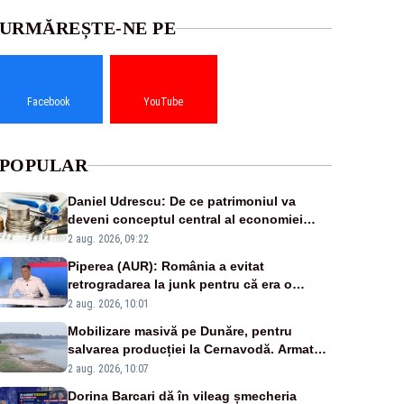
URMĂREȘTE-NE PE
Facebook
YouTube
POPULAR
Daniel Udrescu: De ce patrimoniul va
deveni conceptul central al economiei
viitoare?
2 aug. 2026, 09:22
Piperea (AUR): România a evitat
retrogradarea la junk pentru că era o
catastrofă pentru bănci și fondurile de
2 aug. 2026, 10:01
pensii
Mobilizare masivă pe Dunăre, pentru
salvarea producției la Cernavodă. Armata
va detona o stâncă și va devia apa
2 aug. 2026, 10:07
fluviului - IMAGINI AERIENE
Dorina Barcari dă în vileag șmecheria