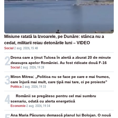
Misiune ratată la Izvoarele, pe Dunăre: stânca nu a
cedat, militarii reiau detonările luni – VIDEO
Social
·
2 aug. 2026, 15:48
2
Drona care a ținut Tulcea în alertă a zburat 20 de minute
deasupra apelor României. Au fost ridicate două F-16
Social
-
2 aug. 2026, 19:28
3
Miron Mitrea: „Politica nu se face pe care e mai frumos,
care înjură mai mult, care țipă mai tare, ci pe proiecte”
Politica
-
2 aug. 2026, 19:33
4
Românii se pregătesc pentru cel mai sumbru
scenariu, odată cu alerta energetică
Economie
-
2 aug. 2026, 19:34
Ana Maria Păcuraru demască planul lui Bolojan. O nouă