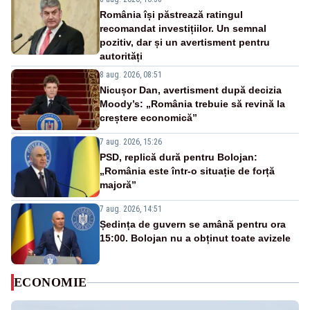
România își păstrează ratingul
recomandat investițiilor. Un semnal
pozitiv, dar și un avertisment pentru
autorități
8 aug. 2026, 08:51
Nicușor Dan, avertisment după decizia
Moody’s: „România trebuie să revină la
creștere economică”
7 aug. 2026, 15:26
PSD, replică dură pentru Bolojan:
„România este într-o situație de forță
majoră”
7 aug. 2026, 14:51
Ședința de guvern se amână pentru ora
15:00. Bolojan nu a obținut toate avizele
ECONOMIE