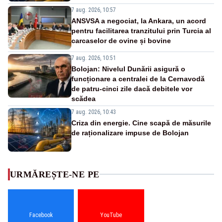
7 aug. 2026, 10:57
ANSVSA a negociat, la Ankara, un acord
pentru facilitarea tranzitului prin Turcia al
carcaselor de ovine și bovine
7 aug. 2026, 10:51
Bolojan: Nivelul Dunării asigură o
funcționare a centralei de la Cernavodă
de patru-cinci zile dacă debitele vor
scădea
7 aug. 2026, 10:43
Criza din energie. Cine scapă de măsurile
de raționalizare impuse de Bolojan
URMĂREȘTE-NE PE
Facebook
YouTube