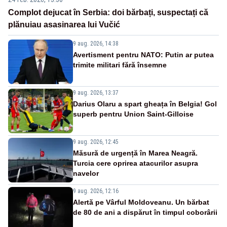
Complot dejucat în Serbia: doi bărbați, suspectați că
plănuiau asasinarea lui Vučić
9 aug. 2026, 14:38
Avertisment pentru NATO: Putin ar putea
trimite militari fără însemne
9 aug. 2026, 13:37
Darius Olaru a spart gheața în Belgia! Gol
superb pentru Union Saint-Gilloise
9 aug. 2026, 12:45
Măsură de urgență în Marea Neagră.
Turcia cere oprirea atacurilor asupra
navelor
9 aug. 2026, 12:16
Alertă pe Vârful Moldoveanu. Un bărbat
de 80 de ani a dispărut în timpul coborârii