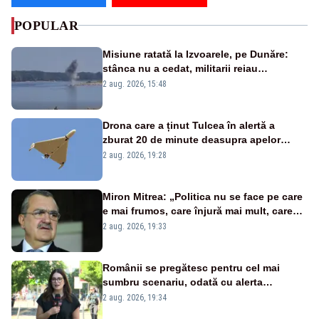
POPULAR
Misiune ratată la Izvoarele, pe Dunăre:
stânca nu a cedat, militarii reiau
detonările luni – VIDEO
2 aug. 2026, 15:48
Drona care a ținut Tulcea în alertă a
zburat 20 de minute deasupra apelor
României. Au fost ridicate două F-16
2 aug. 2026, 19:28
Miron Mitrea: „Politica nu se face pe care
e mai frumos, care înjură mai mult, care
țipă mai tare, ci pe proiecte”
2 aug. 2026, 19:33
Românii se pregătesc pentru cel mai
sumbru scenariu, odată cu alerta
energetică
2 aug. 2026, 19:34