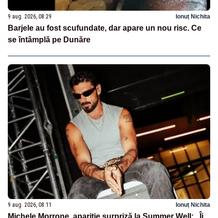
9 aug. 2026, 08:29
Ionuț Nichita
Barjele au fost scufundate, dar apare un nou risc. Ce
se întâmplă pe Dunăre
9 aug. 2026, 08:11
Ionuț Nichita
Michele Morrone, apariție surpriză la Summer Well: „Îi