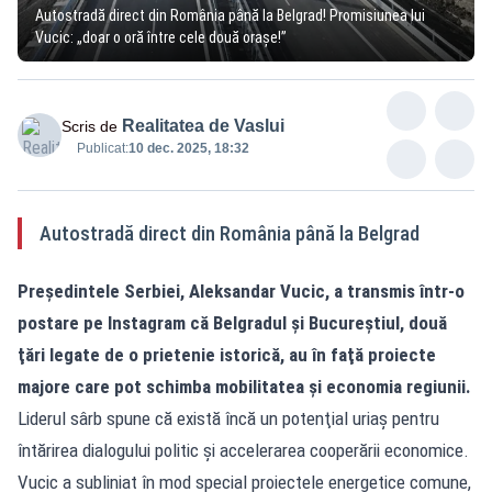
Autostradă direct din România până la Belgrad! Promisiunea lui
Vucic: „doar o oră între cele două oraşe!”
Realitatea de Vaslui
Scris de
Publicat:
10 dec. 2025, 18:32
Autostradă direct din România până la Belgrad
Preşedintele Serbiei, Aleksandar Vucic, a transmis într-o
postare pe Instagram că Belgradul şi Bucureştiul, două
ţări legate de o prietenie istorică, au în faţă proiecte
majore care pot schimba mobilitatea şi economia regiunii.
Liderul sârb spune că există încă un potenţial uriaş pentru
întărirea dialogului politic și accelerarea cooperării economice.
Vucic a subliniat în mod special proiectele energetice comune,