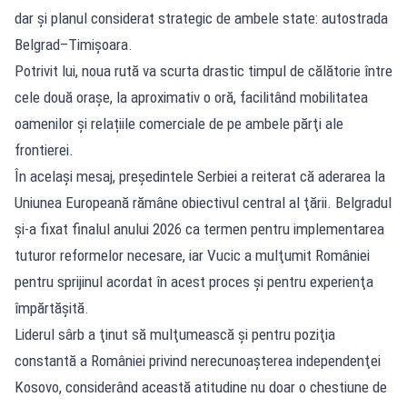
dar şi planul considerat strategic de ambele state: autostrada
Belgrad–Timişoara.
Potrivit lui, noua rută va scurta drastic timpul de călătorie între
cele două oraşe, la aproximativ o oră, facilitând mobilitatea
oamenilor şi relațiile comerciale de pe ambele părţi ale
frontierei.
În acelaşi mesaj, preşedintele Serbiei a reiterat că aderarea la
Uniunea Europeană rămâne obiectivul central al ţării. Belgradul
şi-a fixat finalul anului 2026 ca termen pentru implementarea
tuturor reformelor necesare, iar Vucic a mulţumit României
pentru sprijinul acordat în acest proces şi pentru experienţa
împărtăşită.
Liderul sârb a ţinut să mulţumească şi pentru poziţia
constantă a României privind nerecunoaşterea independenţei
Kosovo, considerând această atitudine nu doar o chestiune de