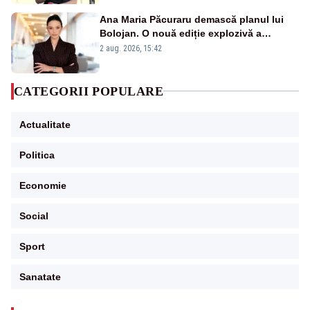
Ana Maria Păcuraru demască planul lui
Bolojan. O nouă ediție explozivă a
emisiunii „Miza Zilei” la Realitatea PLUS
2 aug. 2026, 15:42
CATEGORII POPULARE
Actualitate
Politica
Economie
Social
Sport
Sanatate