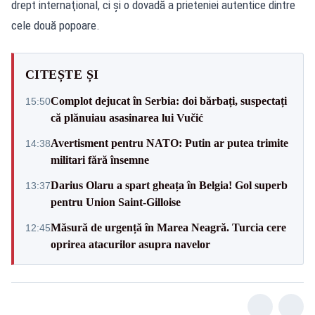
drept internaţional, ci şi o dovadă a prieteniei autentice dintre
cele două popoare.
CITEȘTE ȘI
Complot dejucat în Serbia: doi bărbați, suspectați
15:50
că plănuiau asasinarea lui Vučić
Avertisment pentru NATO: Putin ar putea trimite
14:38
militari fără însemne
Darius Olaru a spart gheața în Belgia! Gol superb
13:37
pentru Union Saint-Gilloise
Măsură de urgență în Marea Neagră. Turcia cere
12:45
oprirea atacurilor asupra navelor