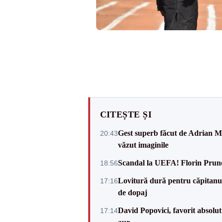
CITEȘTE ȘI
Gest superb făcut de Adrian Mu
20:43
văzut imaginile
Scandal la UEFA! Florin Prune
18:56
Lovitură dură pentru căpitanul
17:16
de dopaj
David Popovici, favorit absolut
17:14