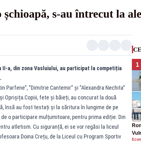
șchioapă, s-au întrecut la al
CE
1
a II-a, din zona Vasluiului, au participat la competiția
.
tin Parfene”, ”Dimitrie Cantemir” și ”Alexandra Nechita”
și Oprișița.Copiii, fete și băieți, au concurat la două
, însă au fost testați și la săritura în lungime de pe
de o participare mulțumitoare, pentru prima ediție. Din
Rom
ntru atletism. Cu siguranță, ei se vor regăsi la liceul
Vul
profesoara Doina Crețu, de la Liceul cu Program Sportiv
Econ
pun