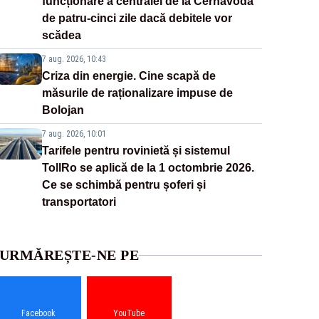
funcționare a centralei de la Cernavodă
de patru-cinci zile dacă debitele vor
scădea
7 aug. 2026, 10:43
Criza din energie. Cine scapă de
măsurile de raționalizare impuse de
Bolojan
7 aug. 2026, 10:01
Tarifele pentru rovinietă și sistemul
TollRo se aplică de la 1 octombrie 2026.
Ce se schimbă pentru șoferi și
transportatori
URMĂREȘTE-NE PE
Facebook
YouTube