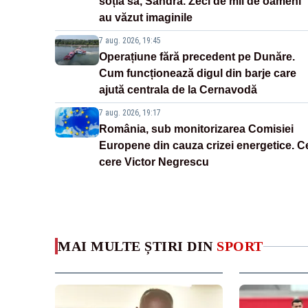
soția sa, Sandra. Zeci de mii de oameni
au văzut imaginile
7 aug. 2026, 19:45
Operațiune fără precedent pe Dunăre.
Cum funcționează digul din barje care
ajută centrala de la Cernavodă
7 aug. 2026, 19:17
România, sub monitorizarea Comisiei
Europene din cauza crizei energetice. C
cere Victor Negrescu
MAI MULTE ȘTIRI DIN
SPORT