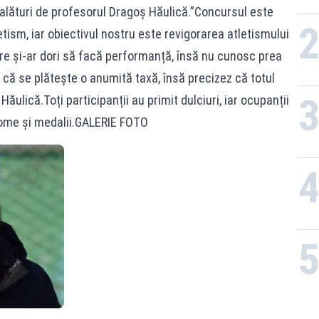
, alături de profesorul Dragoș Hăulică.”Concursul este
cun
ism, iar obiectivul nostru este revigorarea atletismului
care și-ar dori să facă performanță, însă nu cunosc prea
că se plătește o anumită taxă, însă precizez că totul
ăulică.Toți participanții au primit dulciuri, iar ocupanții
plome și medalii.GALERIE FOTO