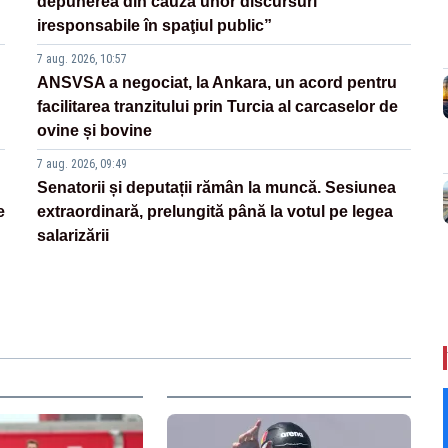
depunerea din cauza unor discursuri
iresponsabile în spaţiul public”
7 aug. 2026, 10:57
ANSVSA a negociat, la Ankara, un acord pentru
facilitarea tranzitului prin Turcia al carcaselor de
ovine și bovine
7 aug. 2026, 09:49
Senatorii și deputații rămân la muncă. Sesiunea
e
extraordinară, prelungită până la votul pe legea
salarizării