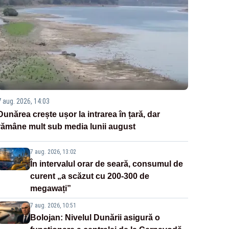
7 aug. 2026, 14:03
Dunărea crește ușor la intrarea în țară, dar
rămâne mult sub media lunii august
7 aug. 2026, 13:02
În intervalul orar de seară, consumul de
curent „a scăzut cu 200-300 de
megawați”
7 aug. 2026, 10:51
Bolojan: Nivelul Dunării asigură o