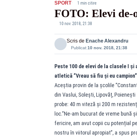
·
SPORT
1 min citire
FOTO: Elevi de-o 
DSC_1888
10 nov. 2018, 21:38
Scris de
Enache Alexandru
Publicat:
10 nov. 2018, 21:38
Peste 100 de elevi de la clasele I și 
atletică ”Vreau să fiu și eu campion”
Aceștia provin de la școlile ”Constan
din Vaslui, Solești, Lipovăț, Poienești 
probe: 40 m viteză și 200 m rezistență
loc.”Ne-am bucurat de vreme bună și 
fericire, am avut copii cu potențial pe
nostru în viitorul apropiat”, a spus 