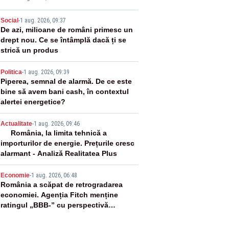
oscută de pe vremea lui Ceaușescu
2
Social
-
1 aug. 2026, 09:37
De azi, milioane de români primesc un
drept nou. Ce se întâmplă dacă ți se
strică un produs
3
Politica
-
1 aug. 2026, 09:39
Piperea, semnal de alarmă. De ce este
bine să avem bani cash, în contextul
alertei energetice?
4
Actualitate
-
1 aug. 2026, 09:46
România, la limita tehnică a
importurilor de energie. Prețurile cresc
alarmant - Analiză Realitatea Plus
5
Economie
-
1 aug. 2026, 06:48
România a scăpat de retrogradarea
economiei. Agenția Fitch menține
ratingul „BBB-” cu perspectivă
negativă