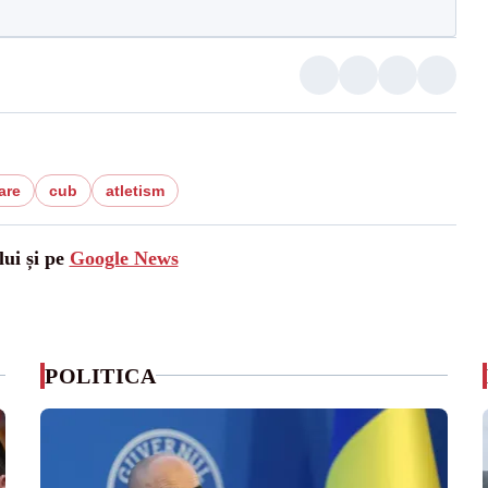
are
cub
atletism
lui și pe
Google News
POLITICA