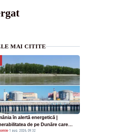
ergat
LE MAI CITITE
ânia în alertă energetică |
nerabilitatea de pe Dunăre care
omie
·
1 aug. 2026, 09:32
e în pericol Centrala Cernavodă era