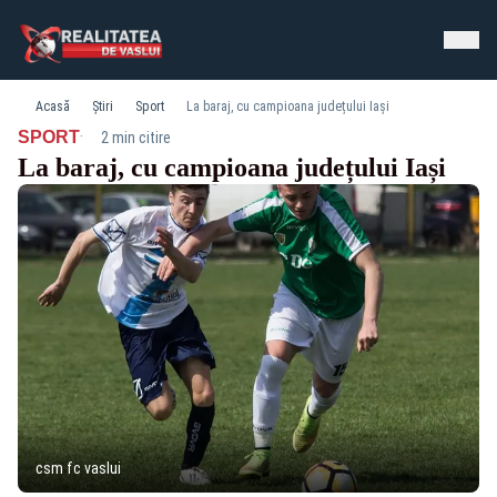
Acasă
Știri
Sport
La baraj, cu campioana județului Iași
·
SPORT
2 min citire
La baraj, cu campioana județului Iași
csm fc vaslui