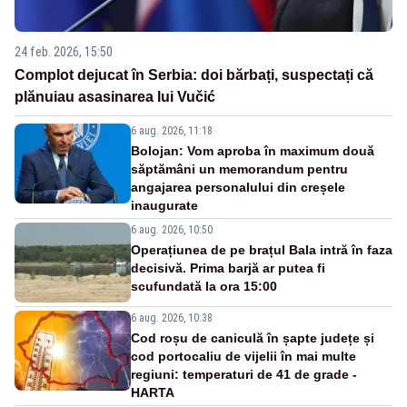
24 feb. 2026, 15:50
Complot dejucat în Serbia: doi bărbați, suspectați că
plănuiau asasinarea lui Vučić
6 aug. 2026, 11:18
Bolojan: Vom aproba în maximum două
săptămâni un memorandum pentru
angajarea personalului din creșele
inaugurate
6 aug. 2026, 10:50
Operațiunea de pe brațul Bala intră în faza
decisivă. Prima barjă ar putea fi
scufundată la ora 15:00
6 aug. 2026, 10:38
Cod roșu de caniculă în șapte județe și
cod portocaliu de vijelii în mai multe
regiuni: temperaturi de 41 de grade -
HARTA