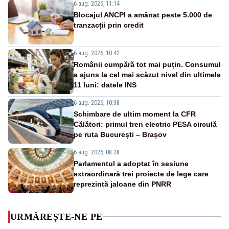
6 aug. 2026, 11:14
Blocajul ANCPI a amânat peste 5.000 de
tranzacții prin credit
6 aug. 2026, 10:42
Românii cumpără tot mai puțin. Consumul
a ajuns la cel mai scăzut nivel din ultimele
11 luni: datele INS
6 aug. 2026, 10:38
Schimbare de ultim moment la CFR
Călători: primul tren electric PESA circulă
pe ruta București – Brașov
6 aug. 2026, 08:28
Parlamentul a adoptat în sesiune
extraordinară trei proiecte de lege care
reprezintă jaloane din PNRR
URMĂREȘTE-NE PE