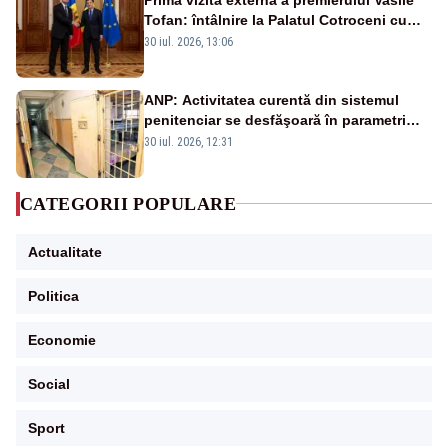
Tofan: întâlnire la Palatul Cotroceni cu
președintele Nicușor Dan
30 iul. 2026, 13:06
ANP: Activitatea curentă din sistemul
penitenciar se desfăşoară în parametri
normali
30 iul. 2026, 12:31
CATEGORII POPULARE
Actualitate
Politica
Economie
Social
Sport