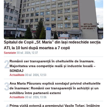
Spitalul de Copii „Sf. Maria” din Iași redeschide secția
ATI, la 10 luni după moartea a 7 copii
Sanatate
·
30 iul. 2026, 12:37
2
Românii cer transparență în cheltuielile de înarmare.
Majoritatea vrea competiție reală și industrie locală –
SONDAJ
Actualitate
-
30 iul. 2026, 12:53
3
Ana Maria Păcuraru explică sondajul privind cheltuielile
de înarmare: Românii cer transparență în achiziții și un
echilibru între partenerii externi
Actualitate
-
30 iul. 2026, 13:06
Prima vizită externă a premierului Vasile Tofan: întâlnire