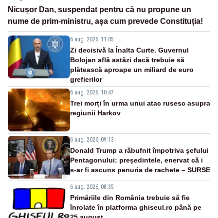
Nicușor Dan, suspendat pentru că nu propune un
nume de prim-ministru, așa cum prevede Constituția!
6 aug. 2026, 11:05
Zi decisivă la Înalta Curte. Guvernul
Bolojan află astăzi dacă trebuie să
plătească aproape un miliard de euro
grefierilor
6 aug. 2026, 10:47
Trei morți în urma unui atac rusesc asupra
regiunii Harkov
6 aug. 2026, 09:13
Donald Trump a răbufnit împotriva șefului
Pentagonului: președintele, enervat că i
s-ar fi ascuns penuria de rachete – SURSE
6 aug. 2026, 08:35
Primăriile din România trebuie să fie
înrolate în platforma ghiseul.ro până pe
25 august