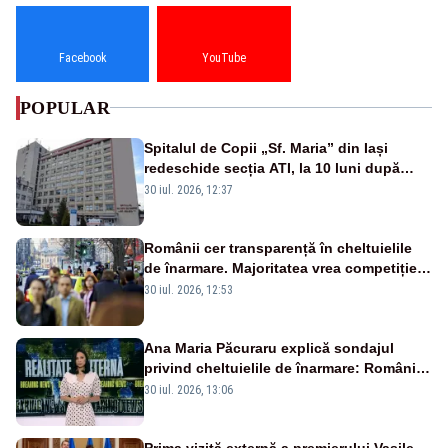
Facebook
YouTube
POPULAR
Spitalul de Copii „Sf. Maria” din Iași
redeschide secția ATI, la 10 luni după
moartea a 7 copii
30 iul. 2026, 12:37
Românii cer transparență în cheltuielile
de înarmare. Majoritatea vrea competiție
reală și industrie locală – SONDAJ
30 iul. 2026, 12:53
Ana Maria Păcuraru explică sondajul
privind cheltuielile de înarmare: Românii
cer transparență în achiziții și un echilibru
30 iul. 2026, 13:06
între partenerii externi
Prima vizită externă a premierului Vasile