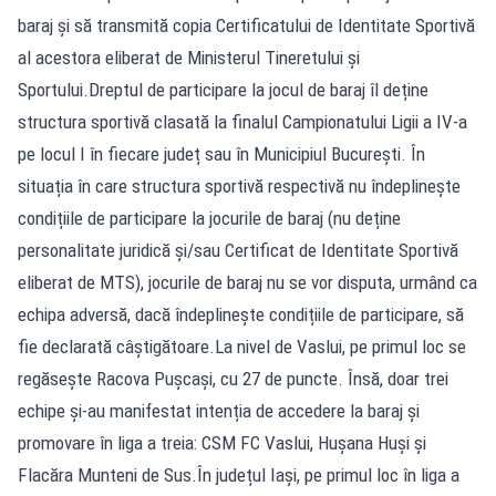
baraj şi să transmită copia Certificatului de Identitate Sportivă
al acestora eliberat de Ministerul Tineretului şi
Sportului.Dreptul de participare la jocul de baraj îl deține
structura sportivă clasată la finalul Campionatului Ligii a IV-a
pe locul I în fiecare județ sau în Municipiul București. În
situația în care structura sportivă respectivă nu îndeplinește
condițiile de participare la jocurile de baraj (nu deține
personalitate juridică și/sau Certificat de Identitate Sportivă
eliberat de MTS), jocurile de baraj nu se vor disputa, urmând ca
echipa adversă, dacă îndeplinește condițiile de participare, să
fie declarată câștigătoare.La nivel de Vaslui, pe primul loc se
regăsește Racova Pușcași, cu 27 de puncte. Însă, doar trei
echipe și-au manifestat intenția de accedere la baraj și
promovare în liga a treia: CSM FC Vaslui, Hușana Huși și
Flacăra Munteni de Sus.În județul Iași, pe primul loc în liga a