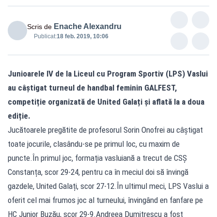
Enache Alexandru
Scris de
Publicat:
18 feb. 2019, 10:06
Junioarele IV de la Liceul cu Program Sportiv (LPS) Vaslui
au câștigat turneul de handbal feminin GALFEST,
competiție organizată de United Galați și aflată la a doua
ediție.
Jucătoarele pregătite de profesorul Sorin Onofrei au câștigat
toate jocurile, clasându-se pe primul loc, cu maxim de
puncte.În primul joc, formația vasluiană a trecut de CSȘ
Constanța, scor 29-24, pentru ca în meciul doi să învingă
gazdele, United Galați, scor 27-12.În ultimul meci, LPS Vaslui a
oferit cel mai frumos joc al turneului, învingând en fanfare pe
HC Junior Buzău, scor 29-9.Andreea Dumitrescu a fost