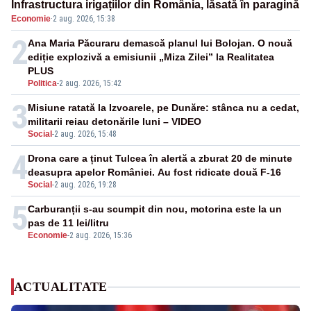
Infrastructura irigațiilor din România, lăsată în paragină
Economie
·
2 aug. 2026, 15:38
2
Ana Maria Păcuraru demască planul lui Bolojan. O nouă
ediție explozivă a emisiunii „Miza Zilei” la Realitatea
PLUS
Politica
-
2 aug. 2026, 15:42
3
Misiune ratată la Izvoarele, pe Dunăre: stânca nu a cedat,
militarii reiau detonările luni – VIDEO
Social
-
2 aug. 2026, 15:48
4
Drona care a ținut Tulcea în alertă a zburat 20 de minute
deasupra apelor României. Au fost ridicate două F-16
Social
-
2 aug. 2026, 19:28
5
Carburanții s-au scumpit din nou, motorina este la un
pas de 11 lei/litru
Economie
-
2 aug. 2026, 15:36
ACTUALITATE