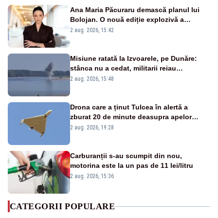
Ana Maria Păcuraru demască planul lui
Bolojan. O nouă ediție explozivă a
emisiunii „Miza Zilei” la Realitatea PLUS
2 aug. 2026, 15:42
Misiune ratată la Izvoarele, pe Dunăre:
stânca nu a cedat, militarii reiau
detonările luni – VIDEO
2 aug. 2026, 15:48
Drona care a ținut Tulcea în alertă a
zburat 20 de minute deasupra apelor
României. Au fost ridicate două F-16
2 aug. 2026, 19:28
Carburanții s-au scumpit din nou,
motorina este la un pas de 11 lei/litru
2 aug. 2026, 15:36
CATEGORII POPULARE