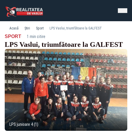
Acasă
Știri
Sport
LPS Vaslui, triumfătoare la GALFEST
·
SPORT
1 min citire
LPS Vaslui, triumfătoare la GALFEST
LPS junioare 4 (1)