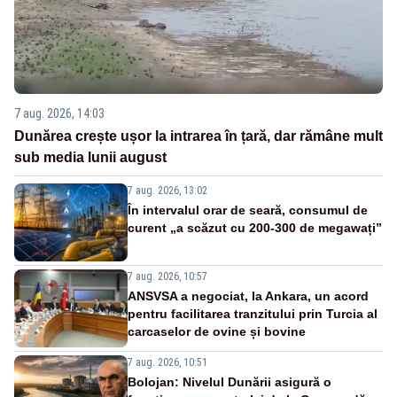
7 aug. 2026, 14:03
Dunărea crește ușor la intrarea în țară, dar rămâne mult
sub media lunii august
7 aug. 2026, 13:02
În intervalul orar de seară, consumul de
curent „a scăzut cu 200-300 de megawați”
7 aug. 2026, 10:57
ANSVSA a negociat, la Ankara, un acord
pentru facilitarea tranzitului prin Turcia al
carcaselor de ovine și bovine
7 aug. 2026, 10:51
Bolojan: Nivelul Dunării asigură o