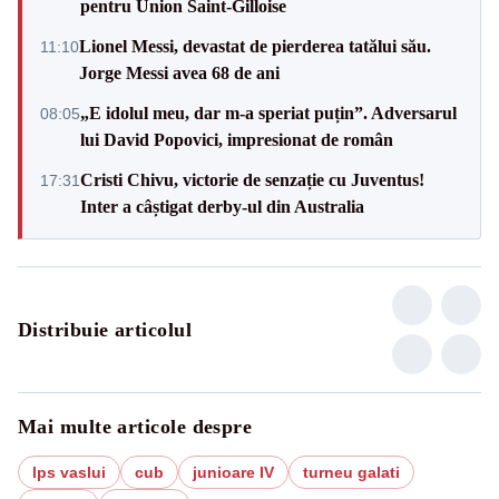
pentru Union Saint-Gilloise
Lionel Messi, devastat de pierderea tatălui său.
11:10
Jorge Messi avea 68 de ani
„E idolul meu, dar m-a speriat puțin”. Adversarul
08:05
lui David Popovici, impresionat de român
Cristi Chivu, victorie de senzație cu Juventus!
17:31
Inter a câștigat derby-ul din Australia
Distribuie articolul
Mai multe articole despre
lps vaslui
cub
junioare IV
turneu galati