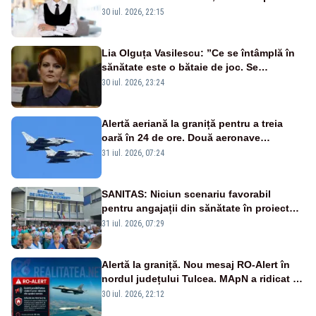
Bolojan”
30 iul. 2026, 22:15
Lia Olguța Vasilescu: ”Ce se întâmplă în
sănătate este o bătaie de joc. Se
guvernează extraordinar de prost”
30 iul. 2026, 23:24
Alertă aeriană la graniță pentru a treia
oară în 24 de ore. Două aeronave
Eurofighter britanice au fost ridicate de la
31 iul. 2026, 07:24
sol
SANITAS: Niciun scenariu favorabil
pentru angajații din sănătate în proiectul
Legii salarizării
31 iul. 2026, 07:29
Alertă la graniță. Nou mesaj RO-Alert în
nordul județului Tulcea. MApN a ridicat de
la sol două avioane F-16
30 iul. 2026, 22:12