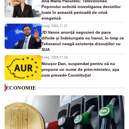
Ana Maria Păcuraru: Televiziunea
Poporului solicită investigarea deciziilor
luate în această perioadă de criză
enegetică
6 aug. 2026, 11:27
JD Vance anunță negocieri de pace
dificile și îndelungate cu Iranul, în timp ce
Teheranul neagă existența discuțiilor cu
SUA
6 aug. 2026, 11:24
Nicușor Dan, suspendat pentru că nu
propune un nume de prim-ministru, așa
cum prevede Constituția!
ECONOMIE