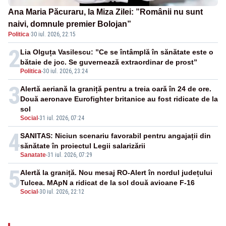
Ana Maria Păcuraru, la Miza Zilei: ”Românii nu sunt
naivi, domnule premier Bolojan”
Politica
·
30 iul. 2026, 22:15
2
Lia Olguța Vasilescu: ”Ce se întâmplă în sănătate este o
bătaie de joc. Se guvernează extraordinar de prost”
Politica
-
30 iul. 2026, 23:24
3
Alertă aeriană la graniță pentru a treia oară în 24 de ore.
Două aeronave Eurofighter britanice au fost ridicate de la
sol
Social
-
31 iul. 2026, 07:24
4
SANITAS: Niciun scenariu favorabil pentru angajații din
sănătate în proiectul Legii salarizării
Sanatate
-
31 iul. 2026, 07:29
5
Alertă la graniță. Nou mesaj RO-Alert în nordul județului
Tulcea. MApN a ridicat de la sol două avioane F-16
Social
-
30 iul. 2026, 22:12