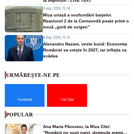
la importuri - LIVE TEXT
6 aug. 2026, 15:24
Miza uriașă a scufundării barjelor.
Reactorul 2 de la Cernavodă poate primi o
nouă „gură de oxigen”
6 aug. 2026, 15:23
Alexandru Nazare, veste bună: Economia
României va crește în 2027, iar inflația va
scădea
URMĂREȘTE-NE PE
Facebook
YouTube
POPULAR
Ana Maria Păcuraru, la Miza Zilei:
”Românii nu sunt naivi, domnule premier