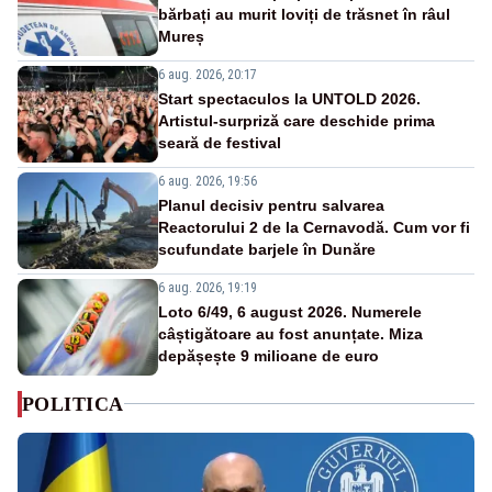
bărbați au murit loviți de trăsnet în râul
Mureș
6 aug. 2026, 20:17
Start spectaculos la UNTOLD 2026.
Artistul-surpriză care deschide prima
seară de festival
6 aug. 2026, 19:56
Planul decisiv pentru salvarea
Reactorului 2 de la Cernavodă. Cum vor fi
scufundate barjele în Dunăre
6 aug. 2026, 19:19
Loto 6/49, 6 august 2026. Numerele
câștigătoare au fost anunțate. Miza
depășește 9 milioane de euro
POLITICA