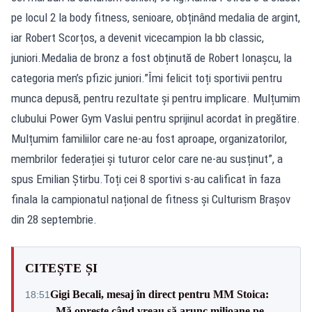
pe locul 2 la body fitness, senioare, obținând medalia de argint,
iar Robert Scorțos, a devenit vicecampion la bb classic,
juniori.Medalia de bronz a fost obținută de Robert Ionaşcu, la
categoria men’s pfizic juniori.”Îmi felicit toți sportivii pentru
munca depusă, pentru rezultate și pentru implicare. Mulțumim
clubului Power Gym Vaslui pentru sprijinul acordat în pregătire.
Mulțumim familiilor care ne-au fost aproape, organizatorilor,
membrilor federației și tuturor celor care ne-au susținut”, a
spus Emilian Știrbu.Toți cei 8 sportivi s-au calificat în faza
finala la campionatul național de fitness și Culturism Brașov
din 28 septembrie.
CITEȘTE ȘI
Gigi Becali, mesaj în direct pentru MM Stoica:
18:51
„Mă oprește când vreau să arunc milioane pe