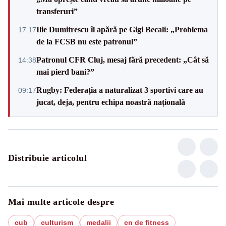
transferuri”
Ilie Dumitrescu îl apără pe Gigi Becali: „Problema
17:17
de la FCSB nu este patronul”
Patronul CFR Cluj, mesaj fără precedent: „Cât să
14:38
mai pierd bani?”
Rugby: Federația a naturalizat 3 sportivi care au
09:17
jucat, deja, pentru echipa noastră națională
Distribuie articolul
Mai multe articole despre
cub
culturism
medalii
cn de fitness