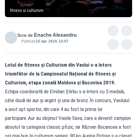
fitness si culturism
Enache Alexandru
Scris de
Publicat:
15 apr. 2019, 15:07
Lotul de fitness și Culturism din Vaslui s-a întors
triumfător de la Campionatul Național de fitness și
Culturism, etapa zonală Moldova și Bucovina 2019.
Echipa coordonată de Emilian Știrbu s-a întors cu 5 medalii,
câte două de aur și argint și una de bronz.În concurs, Vasluiul
a avut opt sportivi, din care 4 au fost la prima lor
participare.Aur au obșinut Vasile Sava, care a devenit campion
absolut la categoria classic pfizic, iar Răzvan Bocancea a fost
cel mai bun la culturism seniori, 90 kg.Aurina Petrea s-a clasat