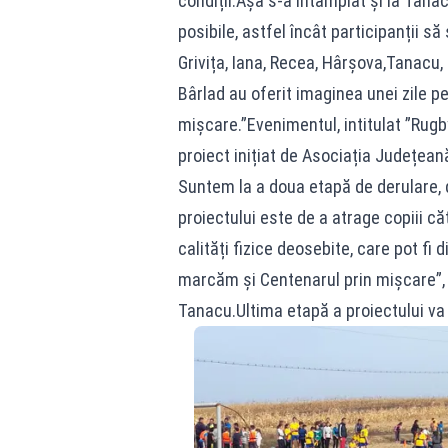
condiții.Așa s-a întâmplat și la Tanac
posibile, astfel încât participanții să
Grivița, Iana, Recea, Hârșova,Tanacu,
Bârlad au oferit imaginea unei zile pe
mișcare.”Evenimentul, intitulat ”Rugb
proiect inițiat de Asociația Județea
Suntem la a doua etapă de derulare, 
proiectului este de a atrage copiii c
calități fizice deosebite, care pot fi
marcăm și Centenarul prin mișcare”, a
Tanacu.Ultima etapă a proiectului va