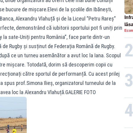
u, unde organizatorii au oferit cele mai bune condiții
 se bucure de mișcare.Elevi de la școlile din Ibănești,
Infr
 Banca, Alexandru Vlahuță și de la Liceul ”Petru Rareș”
lăs
rfecte, demonstrând că iubitorii sportului pot fi uniți prin
Econ
y la sate-Uniți pentru România”, face parte dintr-un
nă de Rugby și susținut de Federația Română de Rugby.
după ce un turneu asemănător a avut loc la Iana. Scopul
ătre mișcare. Totodată, dorim să descoperim copii cu
 direcționați către sportul de performanță. Cu acest prilej
 spus prof.Simona Ilieș, organizatorul turneului de la
 avea loc la Alexandru Vlahuță.GALERIE FOTO