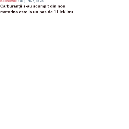
5
Economie
-
2 aug. 2026, 15:36
Carburanții s-au scumpit din nou,
motorina este la un pas de 11 lei/litru