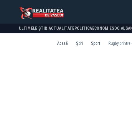
ULTIMELE ȘTIRI
ACTUALITATE
POLITICA
ECONOMIE
SOCIAL
SA
Acasă
Știri
Sport
Rugby printre 