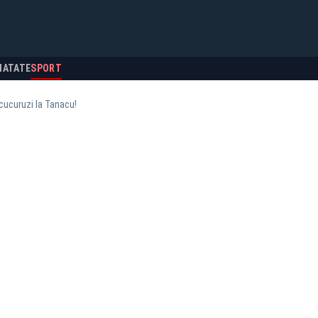
NATATE
SPORT
cucuruzi la Tanacu!