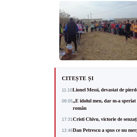
CITEȘTE ȘI
Lionel Messi, devastat de pierd
11:10
„E idolul meu, dar m-a speriat
08:05
român
Cristi Chivu, victorie de senzaț
17:31
Dan Petrescu a spus ce nu merg
12:46