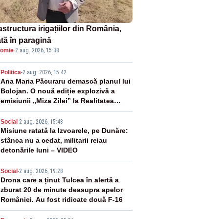
astructura irigațiilor din România,
ată în paragină
omie
·
2 aug. 2026, 15:38
2
Politica
-
2 aug. 2026, 15:42
Ana Maria Păcuraru demască planul lui
Bolojan. O nouă ediție explozivă a
emisiunii „Miza Zilei” la Realitatea
PLUS
3
Social
-
2 aug. 2026, 15:48
Misiune ratată la Izvoarele, pe Dunăre:
stânca nu a cedat, militarii reiau
detonările luni – VIDEO
4
Social
-
2 aug. 2026, 19:28
Drona care a ținut Tulcea în alertă a
zburat 20 de minute deasupra apelor
României. Au fost ridicate două F-16