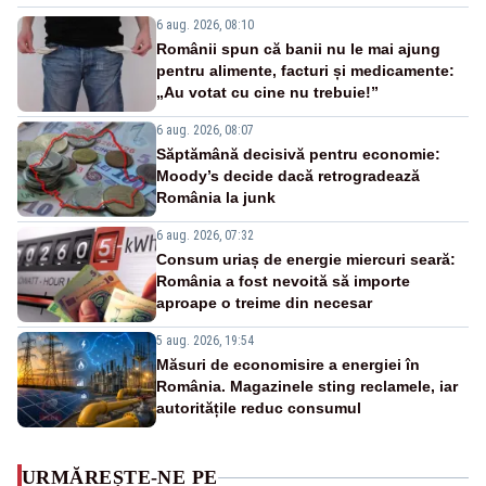
6 aug. 2026, 08:10
Românii spun că banii nu le mai ajung
pentru alimente, facturi și medicamente:
„Au votat cu cine nu trebuie!”
6 aug. 2026, 08:07
Săptămână decisivă pentru economie:
Moody’s decide dacă retrogradează
România la junk
6 aug. 2026, 07:32
Consum uriaș de energie miercuri seară:
România a fost nevoită să importe
aproape o treime din necesar
5 aug. 2026, 19:54
Măsuri de economisire a energiei în
România. Magazinele sting reclamele, iar
autoritățile reduc consumul
URMĂREȘTE-NE PE