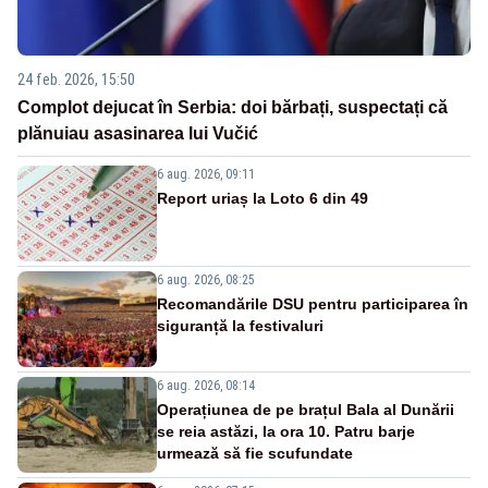
24 feb. 2026, 15:50
Complot dejucat în Serbia: doi bărbați, suspectați că
plănuiau asasinarea lui Vučić
6 aug. 2026, 09:11
Report uriaș la Loto 6 din 49
6 aug. 2026, 08:25
Recomandările DSU pentru participarea în
siguranță la festivaluri
6 aug. 2026, 08:14
Operațiunea de pe brațul Bala al Dunării
se reia astăzi, la ora 10. Patru barje
urmează să fie scufundate