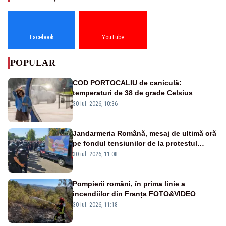
Facebook
YouTube
POPULAR
COD PORTOCALIU de caniculă:
temperaturi de 38 de grade Celsius
30 iul. 2026, 10:36
Jandarmeria Română, mesaj de ultimă oră
pe fondul tensiunilor de la protestul
masiv al fermierilor - VIDEO
30 iul. 2026, 11:08
Pompierii români, în prima linie a
incendiilor din Franța FOTO&VIDEO
30 iul. 2026, 11:18