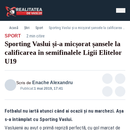
Acasă
Știri
Sport
Sporting Vaslui și-a micșorat șansele la calificarea în semifinalele Ligii Elitelor U19
·
SPORT
2 min citire
Sporting Vaslui și-a micșorat șansele la
calificarea în semifinalele Ligii Elitelor
DSC_0126
U19
Enache Alexandru
Scris de
Publicat:
1 mai 2019, 17:41
Fotbalul nu iartă atunci când ai ocazii și nu marchezi. Așa
s-a întâmplat cu Sporting Vaslui.
Vasluienii au avut o primă repriză perfectă, cu gol marcat de