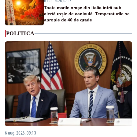
6 aug. 2026, 07:15
Toate marile orașe din Italia intră sub
alertă roșie de caniculă. Temperaturile se
apropie de 40 de grade
POLITICA
6 aug. 2026, 09:13