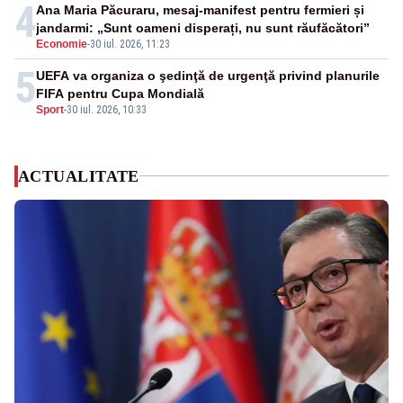
4
Ana Maria Păcuraru, mesaj-manifest pentru fermieri și
jandarmi: „Sunt oameni disperați, nu sunt răufăcători”
Economie
-
30 iul. 2026, 11:23
5
UEFA va organiza o şedinţă de urgenţă privind planurile
FIFA pentru Cupa Mondială
Sport
-
30 iul. 2026, 10:33
ACTUALITATE