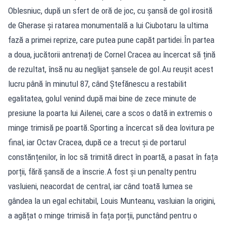
Oblesniuc, după un sfert de oră de joc, cu șansă de gol irosită
de Gherase și ratarea monumentală a lui Ciubotaru la ultima
fază a primei reprize, care putea pune capăt partidei.În partea
a doua, jucătorii antrenați de Cornel Cracea au încercat să țină
de rezultat, însă nu au neglijat șansele de gol.Au reușit acest
lucru până în minutul 87, când Ștefănescu a restabilit
egalitatea, golul venind după mai bine de zece minute de
presiune la poarta lui Ailenei, care a scos o dată in extremis o
minge trimisă pe poartă.Sporting a încercat să dea lovitura pe
final, iar Octav Cracea, după ce a trecut și de portarul
constănțenilor, în loc să trimită direct în poartă, a pasat în fața
porții, fără șansă de a înscrie.A fost și un penalty pentru
vasluieni, neacordat de central, iar când toată lumea se
gândea la un egal echitabil, Louis Munteanu, vasluian la origini,
a agățat o minge trimisă în fața porții, punctând pentru o