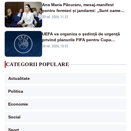
Ana Maria Păcuraru, mesaj-manifest
pentru fermieri și jandarmi: „Sunt oameni
disperați, nu sunt răufăcători”
30 iul. 2026, 11:23
UEFA va organiza o şedinţă de urgenţă
privind planurile FIFA pentru Cupa
Mondială
30 iul. 2026, 10:33
CATEGORII POPULARE
Actualitate
Politica
Economie
Social
Sport