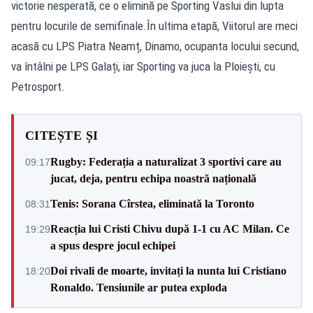
victorie nesperată, ce o elimină pe Sporting Vaslui din lupta
pentru locurile de semifinale.În ultima etapă, Viitorul are meci
acasă cu LPS Piatra Neamț, Dinamo, ocupanta locului secund,
va întâlni pe LPS Galați, iar Sporting va juca la Ploiești, cu
Petrosport.
CITEȘTE ȘI
Rugby: Federația a naturalizat 3 sportivi care au
09:17
jucat, deja, pentru echipa noastră națională
Tenis: Sorana Cîrstea, eliminată la Toronto
08:31
Reacția lui Cristi Chivu după 1-1 cu AC Milan. Ce
19:29
a spus despre jocul echipei
Doi rivali de moarte, invitați la nunta lui Cristiano
18:20
Ronaldo. Tensiunile ar putea exploda