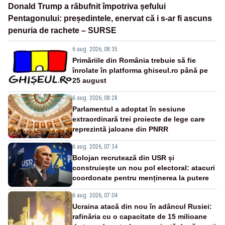
Donald Trump a răbufnit împotriva șefului
Pentagonului: președintele, enervat că i s-ar fi ascuns
penuria de rachete – SURSE
6 aug. 2026, 08:35
Primăriile din România trebuie să fie
înrolate în platforma ghiseul.ro până pe
25 august
6 aug. 2026, 08:28
Parlamentul a adoptat în sesiune
extraordinară trei proiecte de lege care
reprezintă jaloane din PNRR
6 aug. 2026, 07:34
Bolojan recrutează din USR și
construiește un nou pol electoral: atacuri
coordonate pentru menținerea la putere
6 aug. 2026, 07:04
Ucraina atacă din nou în adâncul Rusiei:
rafinăria cu o capacitate de 15 milioane