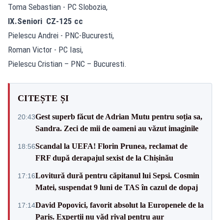
Toma Sebastian - PC Slobozia,
IX.Seniori CZ-125 cc
Pielescu Andrei - PNC-Bucuresti,
Roman Victor - PC Iasi,
Pielescu Cristian – PNC – Bucuresti.
CITEȘTE ȘI
Gest superb făcut de Adrian Mutu pentru soția sa,
20:43
Sandra. Zeci de mii de oameni au văzut imaginile
Scandal la UEFA! Florin Prunea, reclamat de
18:56
FRF după derapajul sexist de la Chișinău
Lovitură dură pentru căpitanul lui Sepsi. Cosmin
17:16
Matei, suspendat 9 luni de TAS în cazul de dopaj
David Popovici, favorit absolut la Europenele de la
17:14
Paris. Experții nu văd rival pentru aur