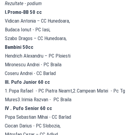
Rezultate - podium
I.Promo-BB 50 cc
Vidican Antonia – CC Hunedoara,
Budaca Ionut - PC Iasi,
Szabo Dragos – CC Hunedoara,
Bambini 50cc
Hendrich Alexandru – PC Ploiesti
Mironescu Andrei - PC Braila
Coseru Andrei - CC Barlad
III. Pufo Junior 60 cc
1.Popa Rafael - PC Piatra Neamt,2.Campean Matei - Pc Tg
Mures3.Irimia Razvan - PC Braila
IV . Pufo Senior 60 cc
Popa Sebastian Mihai - CC Barlad
Ciocan Darius - PC Slobozia,
Mitrofan Cezar – CC Adlud.