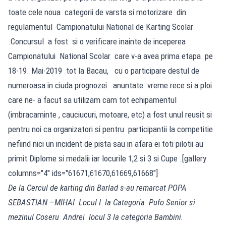
toate cele noua categorii de varsta si motorizare din
regulamentul Campionatului National de Karting Scolar
.Concursul a fost si o verificare inainte de inceperea
Campionatului National Scolar care v-a avea prima etapa pe
18-19. Mai-2019 tot la Bacau, cu o participare destul de
numeroasa in ciuda prognozei anuntate vreme rece si a ploi
care ne- a facut sa utilizam cam tot echipamentul
(imbracaminte , cauciucuri, motoare, etc) a fost unul reusit si
pentru noi ca organizatori si pentru participantii la competitie
nefiind nici un incident de pista sau in afara ei toti pilotii au
primit Diplome si medalii iar locurile 1,2 si 3 si Cupe .[gallery
columns="4" ids="61671,61670,61669,61668"]
De la Cercul de karting din Barlad s-au remarcat POPA
SEBASTIAN –MIHAI Locul I la Categoria Pufo Senior si
mezinul Coseru Andrei locul 3 la categoria Bambini.