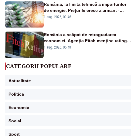
România, la limita tehnică a importurilor
de energie. Prețurile cresc alarmant -
Analiză Realitatea Plus
1 aug. 2026, 09:46
România a scăpat de retrogradarea
economiei. Agenția Fitch menține ratingul
„BBB-” cu perspectivă negativă
1 aug. 2026, 06:48
CATEGORII POPULARE
Actualitate
Politica
Economie
Social
Sport