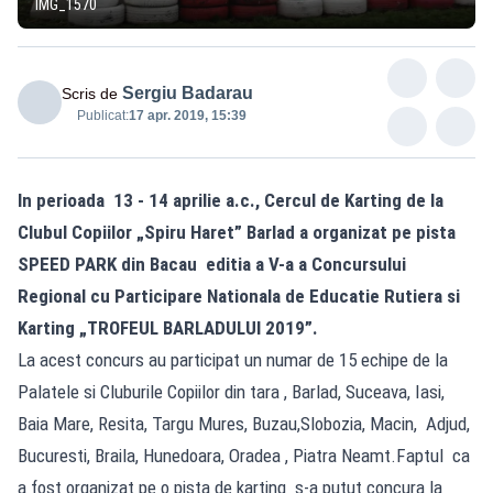
IMG_1570
Sergiu Badarau
Scris de
Publicat:
17 apr. 2019, 15:39
In perioada 13 - 14 aprilie a.c., Cercul de Karting de la
Clubul Copiilor „Spiru Haret” Barlad a organizat pe pista
SPEED PARK din Bacau editia a V-a a Concursului
Regional cu Participare Nationala de Educatie Rutiera si
Karting „TROFEUL BARLADULUI 2019”.
La acest concurs au participat un numar de 15 echipe de la
Palatele si Cluburile Copiilor din tara , Barlad, Suceava, Iasi,
Baia Mare, Resita, Targu Mures, Buzau,Slobozia, Macin, Adjud,
Bucuresti, Braila, Hunedoara, Oradea , Piatra Neamt.Faptul ca
a fost organizat pe o pista de karting s-a putut concura la