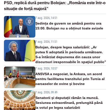
PSD, replică dură pentru Bolojan: „România este într-o
situație de forță majoră”
7 aug. 2026, 14:51
Ședința de guvern se amână pentru ora
15:00. Bolojan nu a obținut toate avizele
7 aug. 2026, 11:51
Bolojan, despre legea salarizării: „Ar
putea fi adoptată în perioada următoare.
S-a întârziat depunerea din cauza unor
discursuri iresponsabile în spaţiul public”
7 aug. 2026, 10:57
ANSVSA a negociat, la Ankara, un acord
pentru facilitarea tranzitului prin Turcia al
carcaselor de ovine și bovine
7 aug. 2026, 09:49
Senatorii și deputații rămân la muncă.
Sesiunea extraordinară, prelungită până
la votul pe legea salarizării