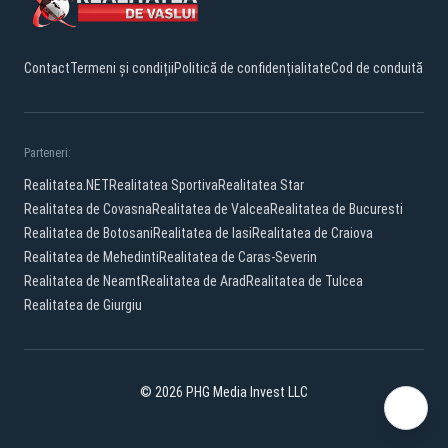
Contact
Termeni și condiții
Politică de confidențialitate
Cod de conduită
Parteneri:
Realitatea.NET
Realitatea Sportiva
Realitatea Star
Realitatea de Covasna
Realitatea de Valcea
Realitatea de Bucuresti
Realitatea de Botosani
Realitatea de Iasi
Realitatea de Craiova
Realitatea de Mehedinti
Realitatea de Caras-Severin
Realitatea de Neamt
Realitatea de Arad
Realitatea de Tulcea
Realitatea de Giurgiu
© 2026 PHG Media Invest LLC
Facebook
YouTube