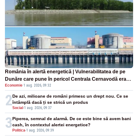
România în alertă energetică | Vulnerabilitatea de pe
Dunăre care pune în pericol Centrala Cernavodă era
Economie
·
1 aug. 2026, 09:32
cunoscută de pe vremea lui Ceaușescu
2
De azi, milioane de români primesc un drept nou. Ce se
întâmplă dacă ți se strică un produs
Social
-
1 aug. 2026, 09:37
3
Piperea, semnal de alarmă. De ce este bine să avem bani
cash, în contextul alertei energetice?
Politica
-
1 aug. 2026, 09:39