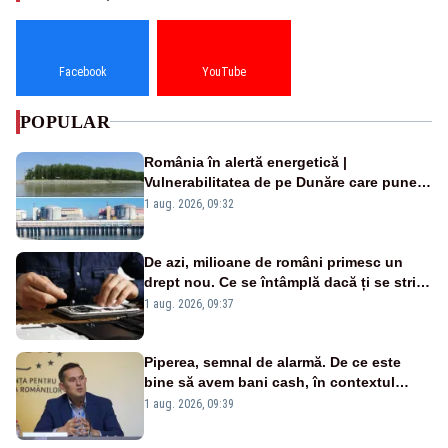
Facebook
YouTube
POPULAR
România în alertă energetică |
Vulnerabilitatea de pe Dunăre care pune
în pericol Centrala Cernavodă era
1 aug. 2026, 09:32
cunoscută de pe vremea lui Ceaușescu
De azi, milioane de români primesc un
drept nou. Ce se întâmplă dacă ți se strică
un produs
1 aug. 2026, 09:37
Piperea, semnal de alarmă. De ce este
bine să avem bani cash, în contextul
alertei energetice?
1 aug. 2026, 09:39