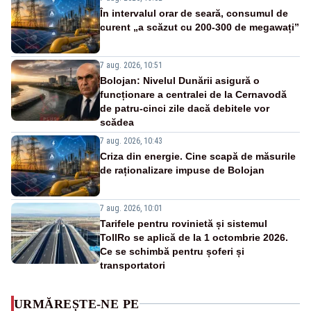
În intervalul orar de seară, consumul de
curent „a scăzut cu 200-300 de megawați”
7 aug. 2026, 10:51
Bolojan: Nivelul Dunării asigură o
funcționare a centralei de la Cernavodă
de patru-cinci zile dacă debitele vor
scădea
7 aug. 2026, 10:43
Criza din energie. Cine scapă de măsurile
de raționalizare impuse de Bolojan
7 aug. 2026, 10:01
Tarifele pentru rovinietă și sistemul
TollRo se aplică de la 1 octombrie 2026.
Ce se schimbă pentru șoferi și
transportatori
URMĂREȘTE-NE PE