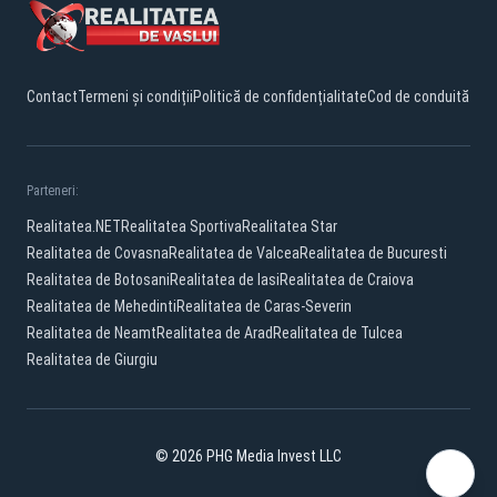
Contact
Termeni și condiții
Politică de confidențialitate
Cod de conduită
Parteneri:
Realitatea.NET
Realitatea Sportiva
Realitatea Star
Realitatea de Covasna
Realitatea de Valcea
Realitatea de Bucuresti
Realitatea de Botosani
Realitatea de Iasi
Realitatea de Craiova
Realitatea de Mehedinti
Realitatea de Caras-Severin
Realitatea de Neamt
Realitatea de Arad
Realitatea de Tulcea
Realitatea de Giurgiu
© 2026 PHG Media Invest LLC
Facebook
YouTube