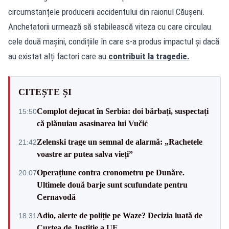
circumstanțele producerii accidentului din raionul Căușeni.
Anchetatorii urmează să stabilească viteza cu care circulau
cele două mașini, condițiile în care s-a produs impactul și dacă
au existat alți factori care au
contribuit la tragedie.
CITEȘTE ȘI
Complot dejucat în Serbia: doi bărbați, suspectați
15:50
că plănuiau asasinarea lui Vučić
Zelenski trage un semnal de alarmă: „Rachetele
21:42
voastre ar putea salva vieți”
Operațiune contra cronometru pe Dunăre.
20:07
Ultimele două barje sunt scufundate pentru
Cernavodă
Adio, alerte de poliție pe Waze? Decizia luată de
18:31
Curtea de Justiție a UE