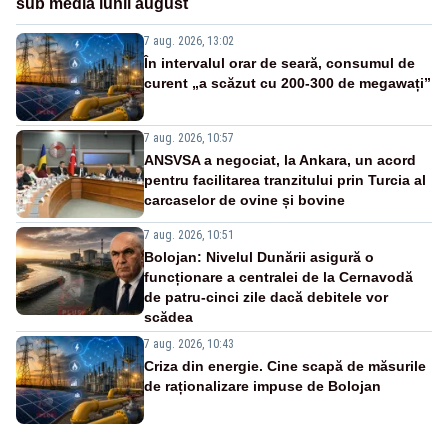
sub media lunii august
7 aug. 2026, 13:02
În intervalul orar de seară, consumul de
curent „a scăzut cu 200-300 de megawați”
7 aug. 2026, 10:57
ANSVSA a negociat, la Ankara, un acord
pentru facilitarea tranzitului prin Turcia al
carcaselor de ovine și bovine
7 aug. 2026, 10:51
Bolojan: Nivelul Dunării asigură o
funcționare a centralei de la Cernavodă
de patru-cinci zile dacă debitele vor
scădea
7 aug. 2026, 10:43
Criza din energie. Cine scapă de măsurile
de raționalizare impuse de Bolojan