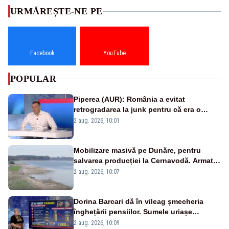
URMĂREȘTE-NE PE
Facebook
YouTube
POPULAR
Piperea (AUR): România a evitat
retrogradarea la junk pentru că era o
catastrofă pentru bănci și fondurile de
2 aug. 2026, 10:01
pensii
Mobilizare masivă pe Dunăre, pentru
salvarea producției la Cernavodă. Armata
va detona o stâncă și va devia apa
2 aug. 2026, 10:07
fluviului - IMAGINI AERIENE
Dorina Barcari dă în vileag șmecheria
înghețării pensiilor. Sumele uriașe
pierdute de fiecare român
2 aug. 2026, 10:09