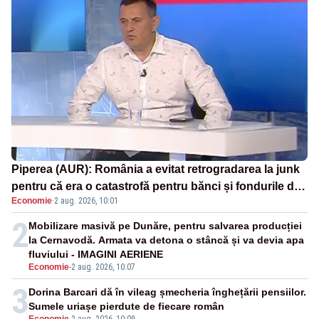
Piperea (AUR): România a evitat retrogradarea la junk
pentru că era o catastrofă pentru bănci și fondurile de
Economie
·
2 aug. 2026, 10:01
pensii
2
Mobilizare masivă pe Dunăre, pentru salvarea producției
la Cernavodă. Armata va detona o stâncă și va devia apa
fluviului - IMAGINI AERIENE
Economie
-
2 aug. 2026, 10:07
3
Dorina Barcari dă în vileag șmecheria înghețării pensiilor.
Sumele uriașe pierdute de fiecare român
Economie
-
2 aug. 2026, 10:09