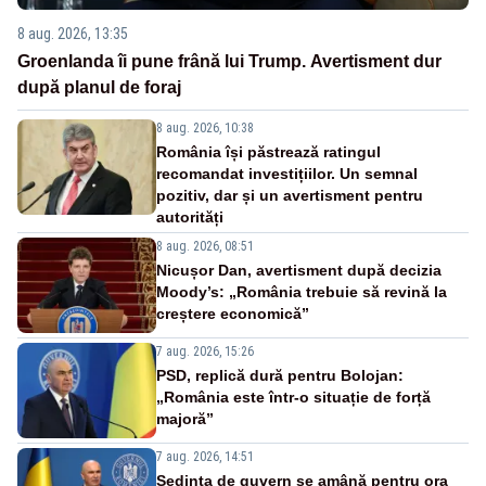
8 aug. 2026, 13:35
Groenlanda îi pune frână lui Trump. Avertisment dur
după planul de foraj
8 aug. 2026, 10:38
România își păstrează ratingul
recomandat investițiilor. Un semnal
pozitiv, dar și un avertisment pentru
autorități
8 aug. 2026, 08:51
Nicușor Dan, avertisment după decizia
Moody’s: „România trebuie să revină la
creștere economică”
7 aug. 2026, 15:26
PSD, replică dură pentru Bolojan:
„România este într-o situație de forță
majoră”
7 aug. 2026, 14:51
Ședința de guvern se amână pentru ora