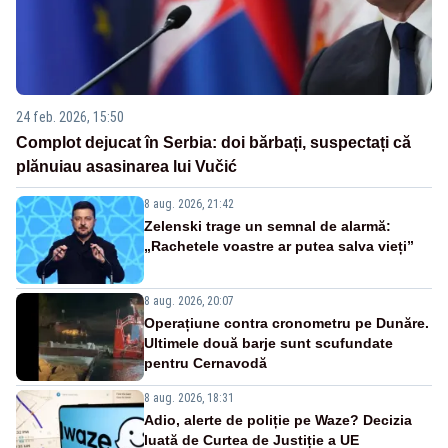
24 feb. 2026, 15:50
Complot dejucat în Serbia: doi bărbați, suspectați că
plănuiau asasinarea lui Vučić
8 aug. 2026, 21:42
Zelenski trage un semnal de alarmă:
„Rachetele voastre ar putea salva vieți”
8 aug. 2026, 20:07
Operațiune contra cronometru pe Dunăre.
Ultimele două barje sunt scufundate
pentru Cernavodă
8 aug. 2026, 18:31
Adio, alerte de poliție pe Waze? Decizia
luată de Curtea de Justiție a UE