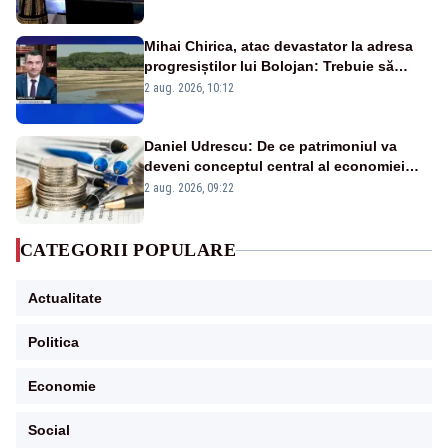
Mihai Chirica, atac devastator la adresa
progresiștilor lui Bolojan: Trebuie să
protejăm și natura, dar nu șținem omaneii
2 aug. 2026, 10:12
în stare permanentă de alertă
Daniel Udrescu: De ce patrimoniul va
deveni conceptul central al economiei
viitoare?
2 aug. 2026, 09:22
CATEGORII POPULARE
Actualitate
Politica
Economie
Social