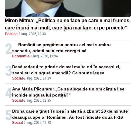
Miron Mitrea: „Politica nu se face pe care e mai frumos,
care înjură mai mult, care țipă mai tare, ci pe proiecte”
Politica
·
2 aug. 2026, 19:33
2
Românii se pregătesc pentru cel mai sumbru
scenariu, odată cu alerta energetică
Economie
-
2 aug. 2026, 19:34
3
Dacă radarul te prinde de mai multe ori în aceeași zi,
scapi cu o singură amendă? Ce spune legea
Social
-
2 aug. 2026, 21:29
4
Ana Maria Păcuraru: „Ce se alege de un om căruia i se
închide singura lui portiță?”
Social
-
2 aug. 2026, 23:25
5
Drona care a ținut Tulcea în alertă a zburat 20 de minute
deasupra apelor României. Au fost ridicate două F-16
Social
-
2 aug. 2026, 19:28