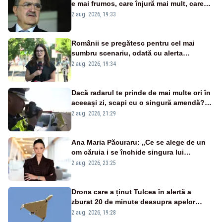
e mai frumos, care înjură mai mult, care
țipă mai tare, ci pe proiecte”
2 aug. 2026, 19:33
Românii se pregătesc pentru cel mai
sumbru scenariu, odată cu alerta
energetică
2 aug. 2026, 19:34
Dacă radarul te prinde de mai multe ori în
aceeași zi, scapi cu o singură amendă?
Ce spune legea
2 aug. 2026, 21:29
Ana Maria Păcuraru: „Ce se alege de un
om căruia i se închide singura lui
portiță?”
2 aug. 2026, 23:25
Drona care a ținut Tulcea în alertă a
zburat 20 de minute deasupra apelor
României. Au fost ridicate două F-16
2 aug. 2026, 19:28