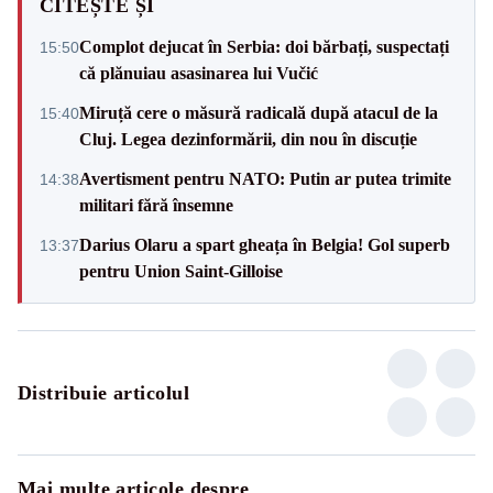
CITEȘTE ȘI
Complot dejucat în Serbia: doi bărbați, suspectați
15:50
că plănuiau asasinarea lui Vučić
Miruță cere o măsură radicală după atacul de la
15:40
Cluj. Legea dezinformării, din nou în discuție
Avertisment pentru NATO: Putin ar putea trimite
14:38
militari fără însemne
Darius Olaru a spart gheața în Belgia! Gol superb
13:37
pentru Union Saint-Gilloise
Distribuie articolul
Mai multe articole despre