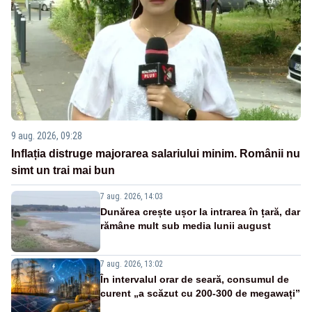
9 aug. 2026, 09:28
Inflația distruge majorarea salariului minim. Românii nu
simt un trai mai bun
7 aug. 2026, 14:03
Dunărea crește ușor la intrarea în țară, dar
rămâne mult sub media lunii august
7 aug. 2026, 13:02
În intervalul orar de seară, consumul de
curent „a scăzut cu 200-300 de megawați”