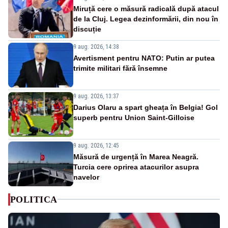
Miruță cere o măsură radicală după atacul
de la Cluj. Legea dezinformării, din nou în
discuție
9 aug. 2026, 14:38
Avertisment pentru NATO: Putin ar putea
trimite militari fără însemne
9 aug. 2026, 13:37
Darius Olaru a spart gheața în Belgia! Gol
superb pentru Union Saint-Gilloise
9 aug. 2026, 12:45
Măsură de urgență în Marea Neagră.
Turcia cere oprirea atacurilor asupra
navelor
POLITICA