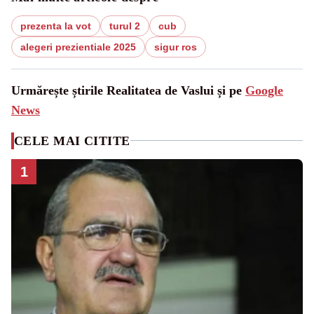
prezenta la vot
turul 2
cub
alegeri prezientiale 2025
sigur ros
Urmărește știrile Realitatea de Vaslui și pe
Google
News
CELE MAI CITITE
1