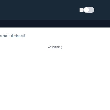
Schimba tema
 miercuri dimineață
Advertising