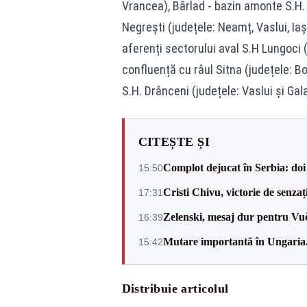
Vrancea), Bârlad - bazin amonte S.H. N
Negrești (județele: Neamț, Vaslui, Iași
aferenți sectorului aval S.H Lungoci (j
confluență cu râul Sitna (județele: Bot
S.H. Drânceni (județele: Vaslui și Gala
CITEȘTE ȘI
Complot dejucat în Serbia: doi 
15:50
Cristi Chivu, victorie de senzaț
17:31
Zelenski, mesaj dur pentru Vuč
16:39
Mutare importantă în Ungaria. 
15:42
Distribuie articolul