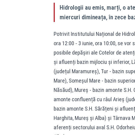
Hidrologii au emis, marți, o at
miercuri dimineața, în zece ba
Potrivit Institutului Național de Hidro
ora 12:00 - 3 iunie, ora 10:00, se vor 
posibile depășiri ale Cotelor de atenți
și afluenți bazin mijlociu și inferior, 
(județul Maramureș), Tur - bazin super
Mare), Someșul Mare - bazin superior ș
Năsăud), Mureș - bazin amonte S.H. Glo
amonte confluență cu râul Arieș (jude
bazin amonte S.H. Sărățeni și afluenți
Harghita, Mureș și Alba) și Târnava M
aferenți sectorului aval S.H. Odorhei