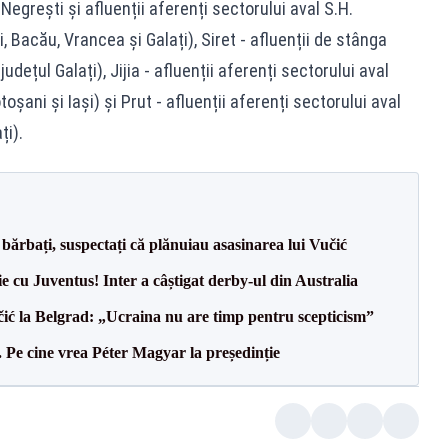
egrești și afluenții aferenți sectorului aval S.H.
, Bacău, Vrancea și Galați), Siret - afluenții de stânga
udețul Galați), Jijia - afluenții aferenți sectorului aval
oșani și Iași) și Prut - afluenții aferenți sectorului aval
ți).
bărbați, suspectați că plănuiau asasinarea lui Vučić
ie cu Juventus! Inter a câștigat derby-ul din Australia
ić la Belgrad: „Ucraina nu are timp pentru scepticism”
Pe cine vrea Péter Magyar la președinție