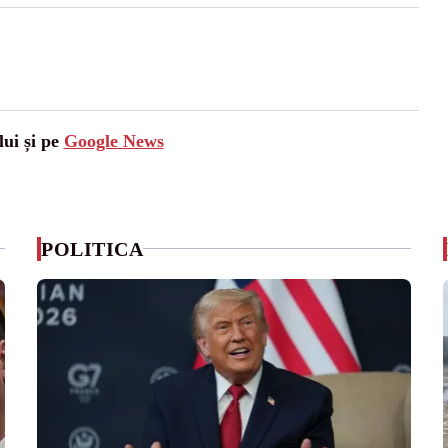
lui și pe
Google News
POLITICA