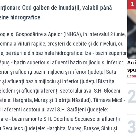
1
enționare Cod galben de inundații, valabil până
zine hidrografice.
logie și Gospodărire a Apelor (INHGA), în intervalul 2 iunie,
semnala viituri rapide, creșteri de debite și de niveluri, cu
e, pe râurile din bazinele hidrografice: Iza - bazin superior
Lăpuș - bazin superior și afluenți bazin mijlociu și inferior
Au 
spu
ior și afluenți bazin mijlociu și inferior (județul Satu
Econ
pas
i afluenți bazin mijlociu și inferior (județul Bistrița
deni și afluenții aferenți sectorului aval S.H. Glodeni -
țele: Harghita, Mureș și Bistrița Năsăud), Târnava Mică -
i aferenți sectorului aval S.H. Sărățeni (județele:
are - bazin amonte S.H. Odorheiu Secuiesc și afluenții
u Secuiesc (județele: Harghita, Mureș, Brașov, Sibiu și