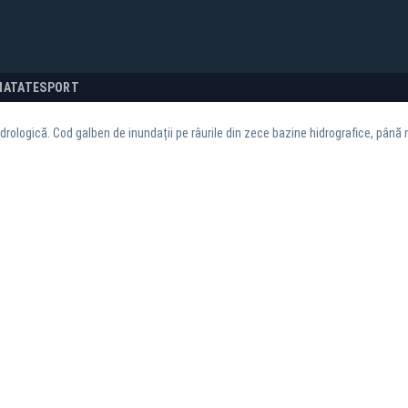
NATATE
SPORT
idrologică. Cod galben de inundații pe râurile din zece bazine hidrografice, până