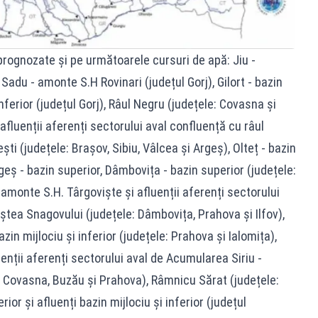
rognozate și pe următoarele cursuri de apă: Jiu -
 Sadu - amonte S.H Rovinari (județul Gorj), Gilort - bazin
inferior (județul Gorj), Râul Negru (județele: Covasna și
 afluenții aferenți sectorului aval confluență cu râul
i (județele: Brașov, Sibiu, Vâlcea și Argeș), Olteț - bazin
rgeș - bazin superior, Dâmbovița - bazin superior (județele:
 amonte S.H. Târgoviște și afluenții aferenți sectorului
iștea Snagovului (județele: Dâmbovița, Prahova și Ilfov),
zin mijlociu și inferior (județele: Prahova și Ialomița),
enții aferenți sectorului aval de Acumularea Siriu -
, Covasna, Buzău și Prahova), Râmnicu Sărat (județele:
or și afluenți bazin mijlociu și inferior (județul