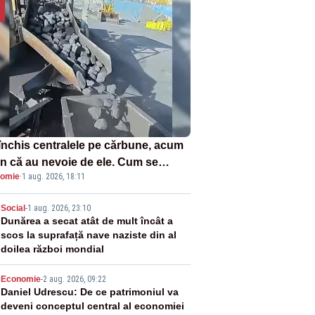
închis centralele pe cărbune, acum
n că au nevoie de ele. Cum se
omie
·
1 aug. 2026, 18:11
ează vina în plină criză energetică
2
Social
-
1 aug. 2026, 23:10
Dunărea a secat atât de mult încât a
scos la suprafață nave naziste din al
doilea război mondial
3
Economie
-
2 aug. 2026, 09:22
Daniel Udrescu: De ce patrimoniul va
deveni conceptul central al economiei