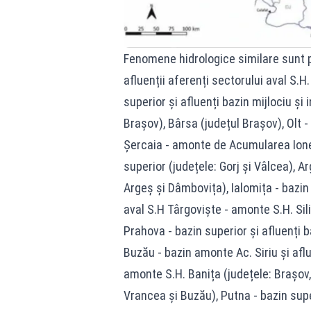
Fenomene hidrologice similare sunt p
afluenții aferenți sectorului aval S.H.
superior și afluenți bazin mijlociu și 
Brașov), Bârsa (județul Brașov), Olt -
Șercaia - amonte de Acumularea Ioneșt
superior (județele: Gorj și Vâlcea), A
Argeș și Dâmbovița), Ialomița - bazin
aval S.H Târgoviște - amonte S.H. Sil
Prahova - bazin superior și afluenți ba
Buzău - bazin amonte Ac. Siriu și aflu
amonte S.H. Banița (județele: Brașov
Vrancea și Buzău), Putna - bazin superi