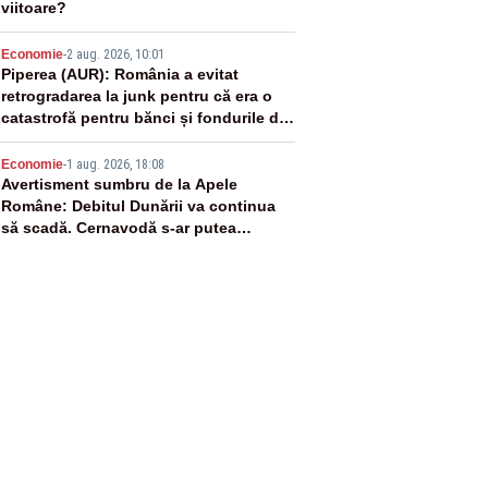
viitoare?
4
Economie
-
2 aug. 2026, 10:01
Piperea (AUR): România a evitat
retrogradarea la junk pentru că era o
catastrofă pentru bănci și fondurile de
pensii
5
Economie
-
1 aug. 2026, 18:08
Avertisment sumbru de la Apele
Române: Debitul Dunării va continua
să scadă. Cernavodă s-ar putea
închide în 4 zile