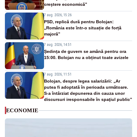
creștere economică”
7 aug. 2026, 15:26
PSD, replică dură pentru Bolojan:
„România este într-o situație de forță
majoră”
7 aug. 2026, 14:51
Ședința de guvern se amână pentru ora
15:00. Bolojan nu a obținut toate avizele
7 aug. 2026, 11:51
Bolojan, despre legea salarizării: „Ar
putea fi adoptată în perioada următoare.
S-a întârziat depunerea din cauza unor
discursuri iresponsabile în spaţiul public”
ECONOMIE