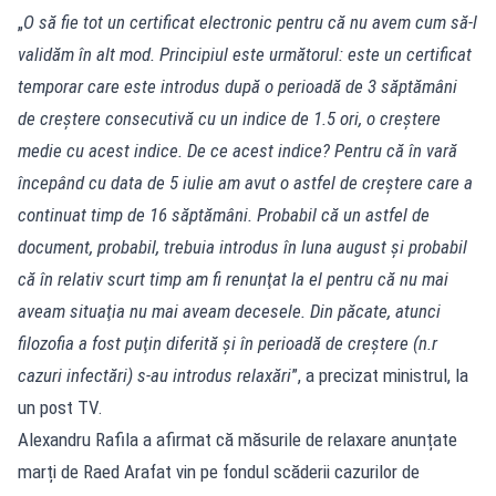
„
O să fie tot un certificat electronic pentru că nu avem cum să-l
validăm în alt mod. Principiul este următorul: este un certificat
temporar care este introdus după o perioadă de 3 săptămâni
de creștere consecutivă cu un indice de 1.5 ori, o creștere
medie cu acest indice. De ce acest indice? Pentru că în vară
începând cu data de 5 iulie am avut o astfel de creștere care a
continuat timp de 16 săptămâni. Probabil că un astfel de
document, probabil, trebuia introdus în luna august şi probabil
că în relativ scurt timp am fi renunţat la el pentru că nu mai
aveam situaţia nu mai aveam decesele. Din păcate, atunci
filozofia a fost puţin diferită şi în perioadă de creștere (n.r
cazuri infectări) s-au introdus relaxări
”, a precizat ministrul, la
un post TV.
Alexandru Rafila a afirmat că măsurile de relaxare anunțate
marți de Raed Arafat vin pe fondul scăderii cazurilor de