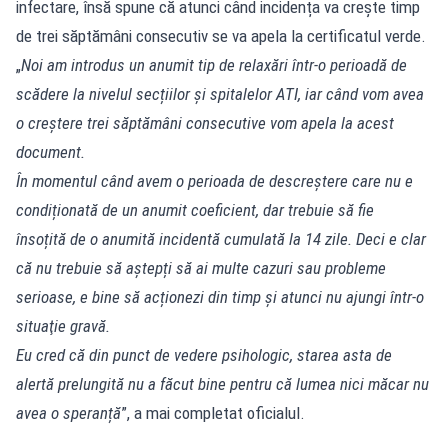
infectare, însă spune că atunci când incidența va crește timp
de trei săptămâni consecutiv se va apela la certificatul verde.
„
Noi am introdus un anumit tip de relaxări într-o perioadă de
scădere la nivelul secțiilor şi spitalelor ATI, iar când vom avea
o creștere trei săptămâni consecutive vom apela la acest
document.
În momentul când avem o perioada de descreștere care nu e
condiționată de un anumit coeficient, dar trebuie să fie
însoțită de o anumită incidentă cumulată la 14 zile. Deci e clar
că nu trebuie să aștepți să ai multe cazuri sau probleme
serioase, e bine să acționezi din timp şi atunci nu ajungi într-o
situaţie gravă.
Eu cred că din punct de vedere psihologic, starea asta de
alertă prelungită nu a făcut bine pentru că lumea nici măcar nu
avea o speranță
”, a mai completat oficialul.