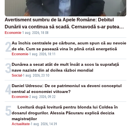
Avertisment sumbru de la Apele Române: Debitul
Dunării va continua să scadă. Cernavodă s-ar putea
Economie
·
1 aug. 2026, 18:08
închide în 4 zile
2
Au închis centralele pe cărbune, acum spun că au nevoie
de ele. Cum se pasează vina în plină criză energetică
Economie
-
1 aug. 2026, 18:11
3
Dunărea a secat atât de mult încât a scos la suprafață
nave naziste din al doilea război mondial
Social
-
1 aug. 2026, 23:10
4
Daniel Udrescu: De ce patrimoniul va deveni conceptul
central al economiei viitoare?
Economie
-
2 aug. 2026, 09:22
5
Lovitură după lovitură pentru blonda lui Coldea în
dosarul drogurilor. Alessia Păcuraru explică decizia
magistraților
Actualitate
-
1 aug. 2026, 14:39