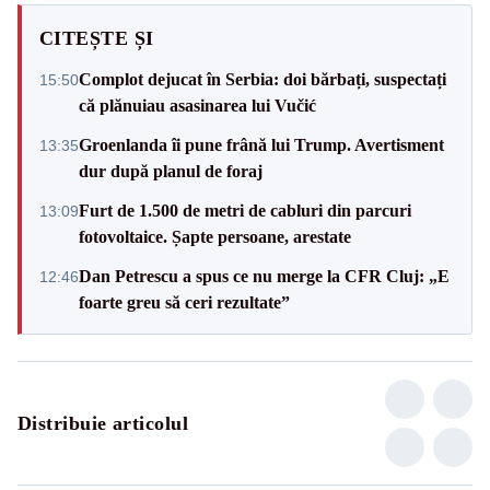
CITEȘTE ȘI
Complot dejucat în Serbia: doi bărbați, suspectați
15:50
că plănuiau asasinarea lui Vučić
Groenlanda îi pune frână lui Trump. Avertisment
13:35
dur după planul de foraj
Furt de 1.500 de metri de cabluri din parcuri
13:09
fotovoltaice. Șapte persoane, arestate
Dan Petrescu a spus ce nu merge la CFR Cluj: „E
12:46
foarte greu să ceri rezultate”
Distribuie articolul