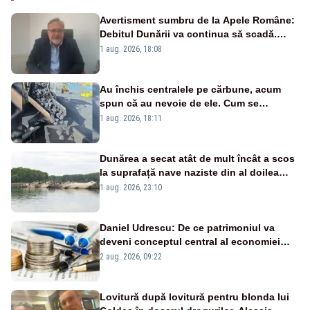
Avertisment sumbru de la Apele Române:
Debitul Dunării va continua să scadă.
Cernavodă s-ar putea închide în 4 zile
1 aug. 2026, 18:08
Au închis centralele pe cărbune, acum
spun că au nevoie de ele. Cum se
pasează vina în plină criză energetică
1 aug. 2026, 18:11
Dunărea a secat atât de mult încât a scos
la suprafață nave naziste din al doilea
război mondial
1 aug. 2026, 23:10
Daniel Udrescu: De ce patrimoniul va
deveni conceptul central al economiei
viitoare?
2 aug. 2026, 09:22
Lovitură după lovitură pentru blonda lui