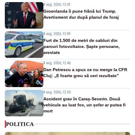
8 aug. 2026, 13:35
Groenlanda îi pune frână lui Trump.
Avertisment dur după planul de foraj
8 aug. 2026, 13:09
Furt de 1.500 de metri de cabluri din
parcuri fotovoltaice. Șapte persoane,
arestate
8 aug. 2026, 12:46
Dan Petrescu a spus ce nu merge la CFR
Cluj: „E foarte greu să ceri rezultate”
8 aug. 2026, 12:30
Accident grav în Caraș-Severin. Două
vehicule au luat foc, un șofer ar putea fi
mort
POLITICA