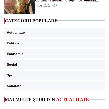
Coldea în dosarul drogurilor. Alessia
Păcuraru explică decizia magistraților
1 aug. 2026, 14:39
CATEGORII POPULARE
Actualitate
Politica
Economie
Social
Sport
Sanatate
MAI MULTE ȘTIRI DIN
ACTUALITATE