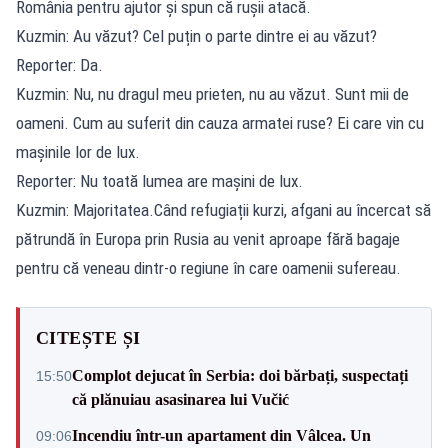
România pentru ajutor și spun că rușii atacă.
Kuzmin: Au văzut? Cel puțin o parte dintre ei au văzut?
Reporter: Da.
Kuzmin: Nu, nu dragul meu prieten, nu au văzut. Sunt mii de
oameni. Cum au suferit din cauza armatei ruse? Ei care vin cu
mașinile lor de lux.
Reporter: Nu toată lumea are mașini de lux.
Kuzmin: Majoritatea.Când refugiații kurzi, afgani au încercat să
pătrundă în Europa prin Rusia au venit aproape fără bagaje
pentru că veneau dintr-o regiune în care oamenii sufereau.
CITEȘTE ȘI
Complot dejucat în Serbia: doi bărbați, suspectați
15:50
că plănuiau asasinarea lui Vučić
Incendiu într-un apartament din Vâlcea. Un
09:06