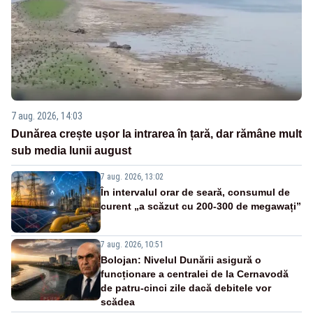
7 aug. 2026, 14:03
Dunărea crește ușor la intrarea în țară, dar rămâne mult
sub media lunii august
7 aug. 2026, 13:02
În intervalul orar de seară, consumul de
curent „a scăzut cu 200-300 de megawați”
7 aug. 2026, 10:51
Bolojan: Nivelul Dunării asigură o
funcționare a centralei de la Cernavodă
de patru-cinci zile dacă debitele vor
scădea