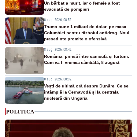
Un bărbat a murit, iar o femeie a fost
evacuată de pompieri
8 aug. 2026, 08:53
Trump pune 1 miliard de dolari pe masa
Columbiei pentru războiul antidrog. Noul
președinte promite o ofensivă
8 aug. 2026, 08:42
România, prinsă între caniculă și furtuni.
Cum va fi vremea sâmbătă, 8 august
8 aug. 2026, 08:32
Vești de ultimă oră despre Dunăre. Ce se
întâmplă la Cernavodă și la centrala
nucleară din Ungaria
POLITICA