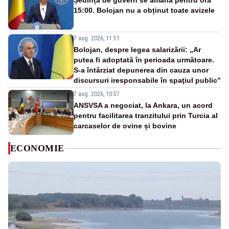
Ședința de guvern se amână pentru ora
15:00. Bolojan nu a obținut toate avizele
7 aug. 2026, 11:51
Bolojan, despre legea salarizării: „Ar
putea fi adoptată în perioada următoare.
S-a întârziat depunerea din cauza unor
discursuri iresponsabile în spaţiul public”
7 aug. 2026, 10:57
ANSVSA a negociat, la Ankara, un acord
pentru facilitarea tranzitului prin Turcia al
carcaselor de ovine și bovine
ECONOMIE