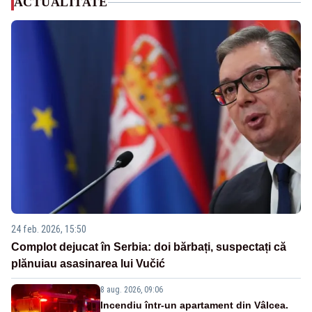
ACTUALITATE
24 feb. 2026, 15:50
Complot dejucat în Serbia: doi bărbați, suspectați că
plănuiau asasinarea lui Vučić
8 aug. 2026, 09:06
Incendiu într-un apartament din Vâlcea.