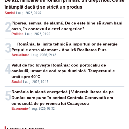
De azi, milioane de români primesc un drept nou. Ce se
întâmplă dacă ți se strică un produs
Social
·
1 aug. 2026, 09:37
2
Piperea, semnal de alarmă. De ce este bine să avem bani
cash, în contextul alertei energetice?
Politica
-
1 aug. 2026, 09:39
3
România, la limita tehnică a importurilor de energie.
Prețurile cresc alarmant - Analiză Realitatea Plus
Actualitate
-
1 aug. 2026, 09:46
4
Valul de foc lovește România: cod portocaliu de
caniculă, urmat de cod roșu duminică. Temperaturile
urcă spre 40°C
Social
-
1 aug. 2026, 10:15
5
România în alertă energetică | Vulnerabilitatea de pe
Dunăre care pune în pericol Centrala Cernavodă era
cunoscută de pe vremea lui Ceaușescu
Economie
-
1 aug. 2026, 09:32