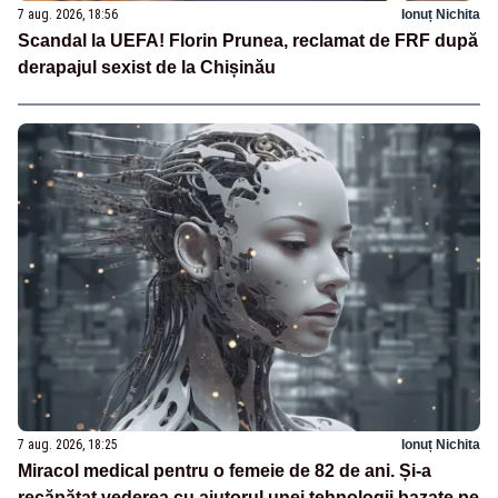
7 aug. 2026, 18:56
Ionuț Nichita
Scandal la UEFA! Florin Prunea, reclamat de FRF după
derapajul sexist de la Chișinău
7 aug. 2026, 18:25
Ionuț Nichita
Miracol medical pentru o femeie de 82 de ani. Și-a
recăpătat vederea cu ajutorul unei tehnologii bazate pe