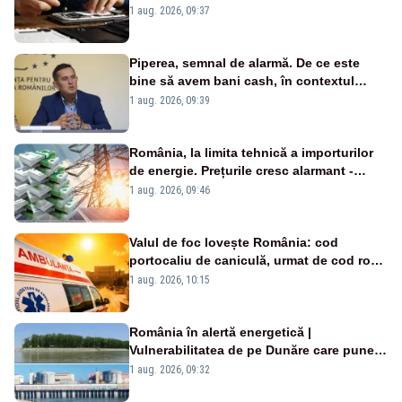
un produs
1 aug. 2026, 09:37
Piperea, semnal de alarmă. De ce este
bine să avem bani cash, în contextul
alertei energetice?
1 aug. 2026, 09:39
România, la limita tehnică a importurilor
de energie. Prețurile cresc alarmant -
Analiză Realitatea Plus
1 aug. 2026, 09:46
Valul de foc lovește România: cod
portocaliu de caniculă, urmat de cod roșu
duminică. Temperaturile urcă spre 40°C
1 aug. 2026, 10:15
România în alertă energetică |
Vulnerabilitatea de pe Dunăre care pune
în pericol Centrala Cernavodă era
1 aug. 2026, 09:32
cunoscută de pe vremea lui Ceaușescu