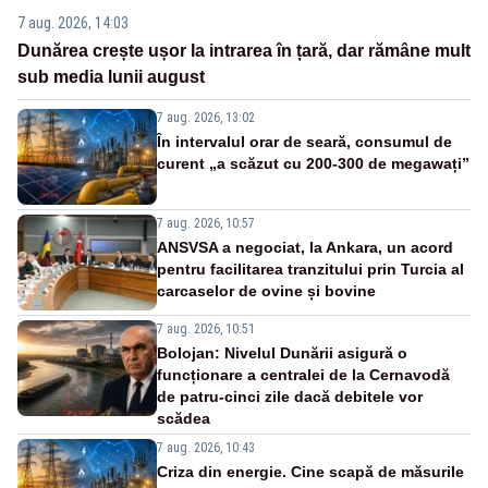
7 aug. 2026, 14:03
Dunărea crește ușor la intrarea în țară, dar rămâne mult
sub media lunii august
7 aug. 2026, 13:02
În intervalul orar de seară, consumul de
curent „a scăzut cu 200-300 de megawați”
7 aug. 2026, 10:57
ANSVSA a negociat, la Ankara, un acord
pentru facilitarea tranzitului prin Turcia al
carcaselor de ovine și bovine
7 aug. 2026, 10:51
Bolojan: Nivelul Dunării asigură o
funcționare a centralei de la Cernavodă
de patru-cinci zile dacă debitele vor
scădea
7 aug. 2026, 10:43
Criza din energie. Cine scapă de măsurile