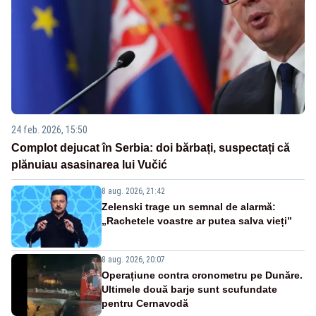
24 feb. 2026, 15:50
Complot dejucat în Serbia: doi bărbați, suspectați că
plănuiau asasinarea lui Vučić
8 aug. 2026, 21:42
Zelenski trage un semnal de alarmă:
„Rachetele voastre ar putea salva vieți”
8 aug. 2026, 20:07
Operațiune contra cronometru pe Dunăre.
Ultimele două barje sunt scufundate
pentru Cernavodă