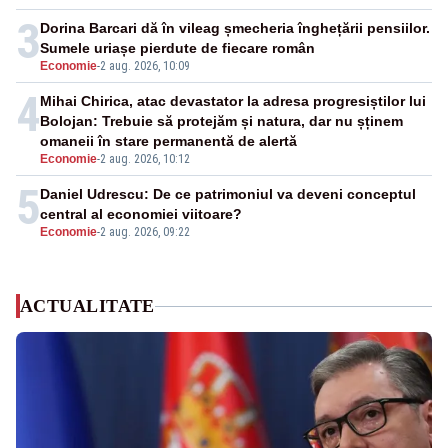
3
Dorina Barcari dă în vileag șmecheria înghețării pensiilor.
Sumele uriașe pierdute de fiecare român
Economie
-
2 aug. 2026, 10:09
4
Mihai Chirica, atac devastator la adresa progresiștilor lui
Bolojan: Trebuie să protejăm și natura, dar nu șținem
omaneii în stare permanentă de alertă
Economie
-
2 aug. 2026, 10:12
5
Daniel Udrescu: De ce patrimoniul va deveni conceptul
central al economiei viitoare?
Economie
-
2 aug. 2026, 09:22
ACTUALITATE