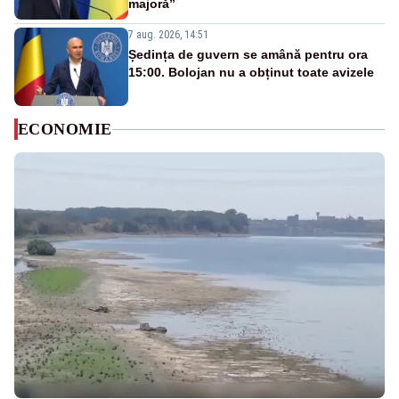
majoră”
7 aug. 2026, 14:51
Ședința de guvern se amână pentru ora
15:00. Bolojan nu a obținut toate avizele
ECONOMIE