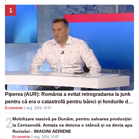
1
Piperea (AUR): România a evitat retrogradarea la junk
pentru că era o catastrofă pentru bănci și fondurile de
Economie
·
2 aug. 2026, 10:01
pensii
2
Mobilizare masivă pe Dunăre, pentru salvarea producției
la Cernavodă. Armata va detona o stâncă și va devia apa
fluviului - IMAGINI AERIENE
Economie
-
2 aug. 2026, 10:07