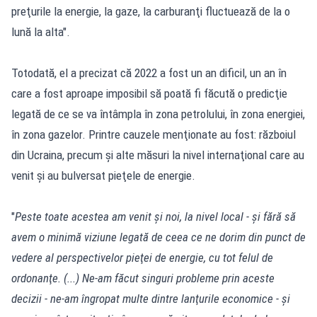
preţurile la energie, la gaze, la carburanţi fluctuează de la o
lună la alta".
Totodată, el a precizat că 2022 a fost un an dificil, un an în
care a fost aproape imposibil să poată fi făcută o predicţie
legată de ce se va întâmpla în zona petrolului, în zona energiei,
în zona gazelor. Printre cauzele menţionate au fost: războiul
din Ucraina, precum şi alte măsuri la nivel internaţional care au
venit şi au bulversat pieţele de energie.
"
Peste toate acestea am venit şi noi, la nivel local - şi fără să
avem o minimă viziune legată de ceea ce ne dorim din punct de
vedere al perspectivelor pieţei de energie, cu tot felul de
ordonanţe. (...) Ne-am făcut singuri probleme prin aceste
decizii - ne-am îngropat multe dintre lanţurile economice - şi