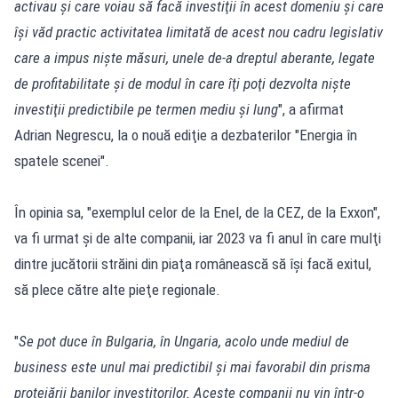
activau şi care voiau să facă investiţii în acest domeniu şi care
îşi văd practic activitatea limitată de acest nou cadru legislativ
care a impus nişte măsuri, unele de-a dreptul aberante, legate
de profitabilitate şi de modul în care îţi poţi dezvolta nişte
investiţii predictibile pe termen mediu şi lung
", a afirmat
Adrian Negrescu, la o nouă ediţie a dezbaterilor "Energia în
spatele scenei".
În opinia sa, "exemplul celor de la Enel, de la CEZ, de la Exxon",
va fi urmat şi de alte companii, iar 2023 va fi anul în care mulţi
dintre jucătorii străini din piaţa românească să îşi facă exitul,
să plece către alte pieţe regionale.
"
Se pot duce în Bulgaria, în Ungaria, acolo unde mediul de
business este unul mai predictibil şi mai favorabil din prisma
protejării banilor investitorilor. Aceste companii nu vin într-o