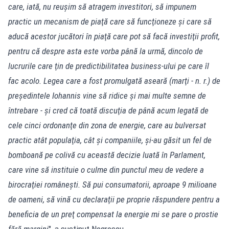
care, iată, nu reuşim să atragem investitori, să impunem
practic un mecanism de piaţă care să funcţioneze şi care să
aducă acestor jucători în piaţă care pot să facă investiţii profit,
pentru că despre asta este vorba până la urmă, dincolo de
lucrurile care ţin de predictibilitatea business-ului pe care îl
fac acolo. Legea care a fost promulgată aseară (marţi - n. r.) de
preşedintele Iohannis vine să ridice şi mai multe semne de
întrebare - şi cred că toată discuţia de până acum legată de
cele cinci ordonanţe din zona de energie, care au bulversat
practic atât populaţia, cât şi companiile, şi-au găsit un fel de
bomboană pe colivă cu această decizie luată în Parlament,
care vine să instituie o culme din punctul meu de vedere a
birocraţiei româneşti. Să pui consumatorii, aproape 9 milioane
de oameni, să vină cu declaraţii pe proprie răspundere pentru a
beneficia de un preţ compensat la energie mi se pare o prostie
fără margini
", a susţinut Negrescu.