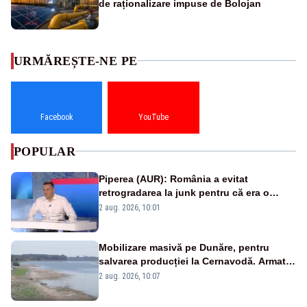
de raționalizare impuse de Bolojan
URMĂREȘTE-NE PE
Facebook
YouTube
POPULAR
Piperea (AUR): România a evitat
retrogradarea la junk pentru că era o
catastrofă pentru bănci și fondurile de
2 aug. 2026, 10:01
pensii
Mobilizare masivă pe Dunăre, pentru
salvarea producției la Cernavodă. Armata
va detona o stâncă și va devia apa
2 aug. 2026, 10:07
fluviului - IMAGINI AERIENE