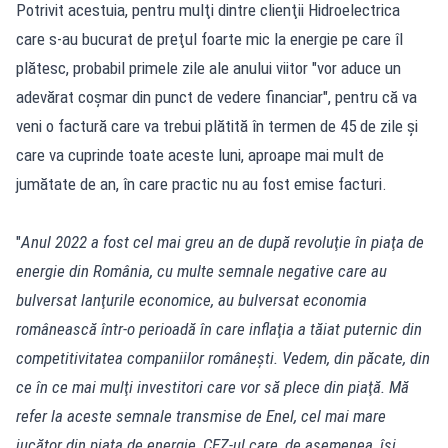
Potrivit acestuia, pentru mulţi dintre clienţii Hidroelectrica
care s-au bucurat de preţul foarte mic la energie pe care îl
plătesc, probabil primele zile ale anului viitor "vor aduce un
adevărat coşmar din punct de vedere financiar", pentru că va
veni o factură care va trebui plătită în termen de 45 de zile şi
care va cuprinde toate aceste luni, aproape mai mult de
jumătate de an, în care practic nu au fost emise facturi.
"
Anul 2022 a fost cel mai greu an de după revoluţie în piaţa de
energie din România, cu multe semnale negative care au
bulversat lanţurile economice, au bulversat economia
românească într-o perioadă în care inflaţia a tăiat puternic din
competitivitatea companiilor româneşti. Vedem, din păcate, din
ce în ce mai mulţi investitori care vor să plece din piaţă. Mă
refer la aceste semnale transmise de Enel, cel mai mare
jucător din piaţa de energie, CEZ-ul care, de asemenea, îşi