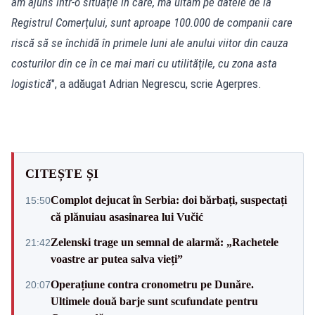
am ajuns într-o situaţie în care, mă uitam pe datele de la
Registrul Comerţului, sunt aproape 100.000 de companii care
riscă să se închidă în primele luni ale anului viitor din cauza
costurilor din ce în ce mai mari cu utilităţile, cu zona asta
logistică
", a adăugat Adrian Negrescu, scrie Agerpres.
CITEȘTE ȘI
Complot dejucat în Serbia: doi bărbați, suspectați
15:50
că plănuiau asasinarea lui Vučić
Zelenski trage un semnal de alarmă: „Rachetele
21:42
voastre ar putea salva vieți”
Operațiune contra cronometru pe Dunăre.
20:07
Ultimele două barje sunt scufundate pentru