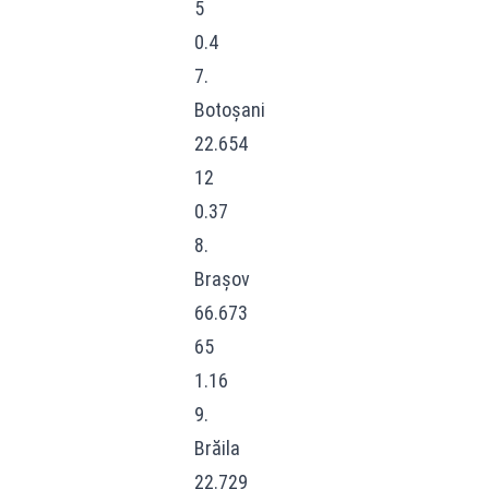
5
0.4
7.
Botoșani
22.654
12
0.37
8.
Brașov
66.673
65
1.16
9.
Brăila
22.729