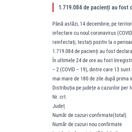
1.719.084 de pacienți au fost 
Până astăzi, 14 decembrie, pe teritor
infectare cu noul coronavirus (COVID 
reinfectați, testați pozitiv la o peri
1.719.084 de pacienți au fost declara
În ultimele 24 de ore au fost înregis
– 2 (COVID – 19), dintre care 13 sunt a
mai mare de 180 de zile după prima i
Distribuția pe județe a cazurilor per to
Nr. crt.
Județ
Număr de cazuri confirmate(total)
Număr de cazuri nou confirmate