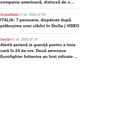
companie americană, distrusă de o
rachetă rusească
4
Actualitate
-
31 iul. 2026, 07:50
ITALIA: 7 persoane, dispărute după
prăbușirea unei clădiri în Sicilia | VIDEO
5
Social
-
31 iul. 2026, 07:24
Alertă aeriană la graniță pentru a treia
oară în 24 de ore. Două aeronave
Eurofighter britanice au fost ridicate de
la sol