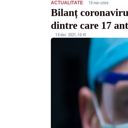
·
ACTUALITATE
10 min citire
Bilanț coronaviru
dintre care 17 an
14 dec. 2021, 10:41