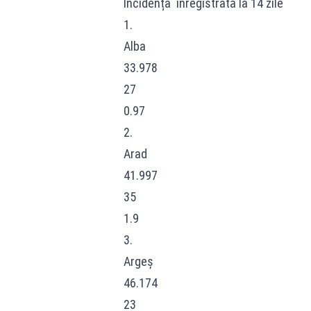
Incidența înregistrată la 14 zile
1.
Alba
33.978
27
0.97
2.
Arad
41.997
35
1.9
3.
Argeș
46.174
23