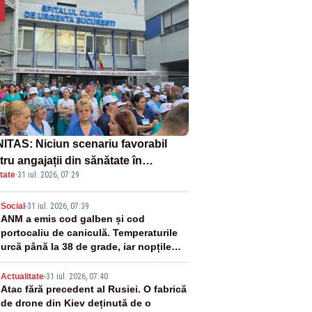
ITAS: Niciun scenariu favorabil
ru angajații din sănătate în
tate
·
31 iul. 2026, 07:29
ectul Legii salarizării
2
Social
-
31 iul. 2026, 07:39
ANM a emis cod galben și cod
portocaliu de caniculă. Temperaturile
urcă până la 38 de grade, iar nopțile
devin tropicale
3
Actualitate
-
31 iul. 2026, 07:40
Atac fără precedent al Rusiei. O fabrică
de drone din Kiev deținută de o