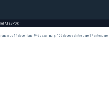
NATATE
SPORT
oronavirus 14 decembrie: 946 cazuri noi și 106 decese dintre care 17 anterioare