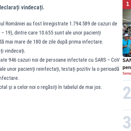
1
declarați vindecați.
iul României au fost înregistrate 1.794.589 de cazuri de
– 19), dintre care 10.655 sunt ale unor pacienți
oadă mai mare de 180 de zile după prima infectare.
ți vindecați.
trate 946 cazuri noi de persoane infectate cu SARS – CoV
SAN
pent
le unor pacienți reinfectați, testați pozitiv la o perioadă
Sana
proi
nfectare.
tal și a celor noi o regăsiți în tabelul de mai jos.