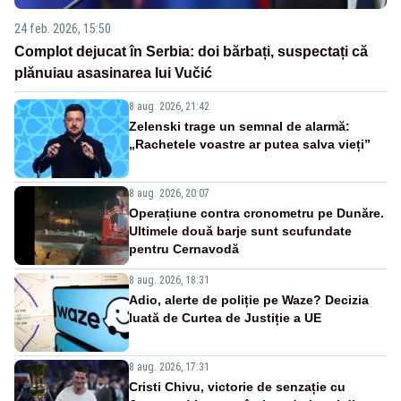
24 feb. 2026, 15:50
Complot dejucat în Serbia: doi bărbați, suspectați că
plănuiau asasinarea lui Vučić
8 aug. 2026, 21:42
Zelenski trage un semnal de alarmă:
„Rachetele voastre ar putea salva vieți”
8 aug. 2026, 20:07
Operațiune contra cronometru pe Dunăre.
Ultimele două barje sunt scufundate
pentru Cernavodă
8 aug. 2026, 18:31
Adio, alerte de poliție pe Waze? Decizia
luată de Curtea de Justiție a UE
8 aug. 2026, 17:31
Cristi Chivu, victorie de senzație cu