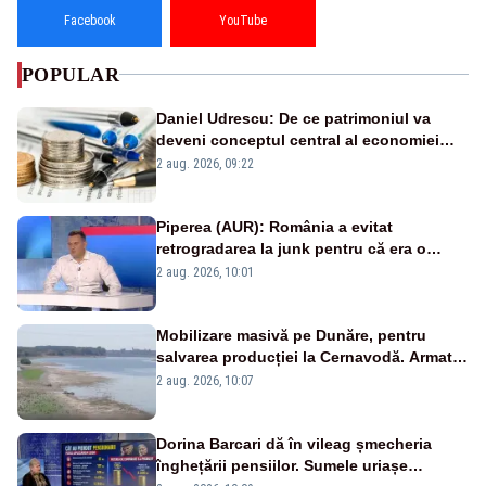
Facebook
YouTube
POPULAR
Daniel Udrescu: De ce patrimoniul va
deveni conceptul central al economiei
viitoare?
2 aug. 2026, 09:22
Piperea (AUR): România a evitat
retrogradarea la junk pentru că era o
catastrofă pentru bănci și fondurile de
2 aug. 2026, 10:01
pensii
Mobilizare masivă pe Dunăre, pentru
salvarea producției la Cernavodă. Armata
va detona o stâncă și va devia apa
2 aug. 2026, 10:07
fluviului - IMAGINI AERIENE
Dorina Barcari dă în vileag șmecheria
înghețării pensiilor. Sumele uriașe