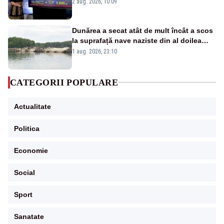
pierdute de fiecare român
2 aug. 2026, 10:09
Dunărea a secat atât de mult încât a scos
la suprafață nave naziste din al doilea
război mondial
1 aug. 2026, 23:10
CATEGORII POPULARE
Actualitate
Politica
Economie
Social
Sport
Sanatate