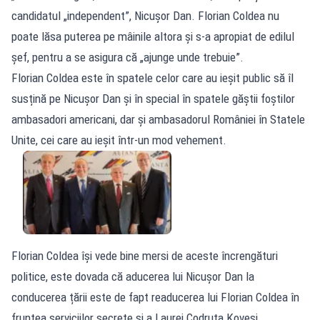
candidatul „independent”, Nicușor Dan. Florian Coldea nu
poate lăsa puterea pe mâinile altora și s-a apropiat de edilul
șef, pentru a se asigura că „ajunge unde trebuie”.
Florian Coldea este în spatele celor care au ieșit public să îl
susțină pe Nicușor Dan și în special în spatele găștii foștilor
ambasadori americani, dar și ambasadorul României în Statele
Unite, cei care au ieșit într-un mod vehement.
Florian Coldea își vede bine mersi de aceste încrengături
politice, este dovada că aducerea lui Nicușor Dan la
conducerea țării este de fapt readucerea lui Florian Coldea în
fruntea serviciilor secrete și a Laurei Codruța Koveși.