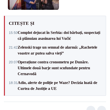
CITEȘTE ȘI
Complot dejucat în Serbia: doi bărbați, suspectați
15:50
că plănuiau asasinarea lui Vučić
Zelenski trage un semnal de alarmă: „Rachetele
21:42
voastre ar putea salva vieți”
Operațiune contra cronometru pe Dunăre.
20:07
Ultimele două barje sunt scufundate pentru
Cernavodă
Adio, alerte de poliție pe Waze? Decizia luată de
18:31
Curtea de Justiție a UE