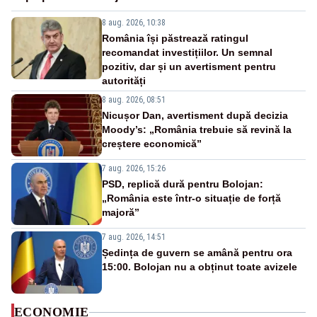
8 aug. 2026, 10:38
România își păstrează ratingul
recomandat investițiilor. Un semnal
pozitiv, dar și un avertisment pentru
autorități
8 aug. 2026, 08:51
Nicușor Dan, avertisment după decizia
Moody’s: „România trebuie să revină la
creștere economică”
7 aug. 2026, 15:26
PSD, replică dură pentru Bolojan:
„România este într-o situație de forță
majoră”
7 aug. 2026, 14:51
Ședința de guvern se amână pentru ora
15:00. Bolojan nu a obținut toate avizele
ECONOMIE