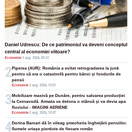
Daniel Udrescu: De ce patrimoniul va deveni conceptul
central al economiei viitoare?
Economie
·
2 aug. 2026, 09:22
2
Piperea (AUR): România a evitat retrogradarea la junk
pentru că era o catastrofă pentru bănci și fondurile de
pensii
Economie
-
2 aug. 2026, 10:01
3
Mobilizare masivă pe Dunăre, pentru salvarea producției
la Cernavodă. Armata va detona o stâncă și va devia apa
fluviului - IMAGINI AERIENE
Economie
-
2 aug. 2026, 10:07
4
Dorina Barcari dă în vileag șmecheria înghețării pensiilor.
Sumele uriașe pierdute de fiecare român