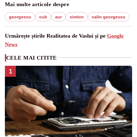
Mai multe articole despre
georgescu
cub
aur
simion
calin georgescu
Urmărește știrile Realitatea de Vaslui și pe
Google
News
CELE MAI CITITE
1