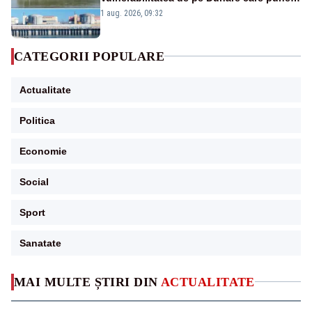
în pericol Centrala Cernavodă era
1 aug. 2026, 09:32
cunoscută de pe vremea lui Ceaușescu
CATEGORII POPULARE
Actualitate
Politica
Economie
Social
Sport
Sanatate
MAI MULTE ȘTIRI DIN
ACTUALITATE