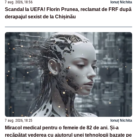
7 aug. 2026, 18:56
Ionuț Nichita
Scandal la UEFA! Florin Prunea, reclamat de FRF după
derapajul sexist de la Chișinău
7 aug. 2026, 18:25
Ionuț Nichita
Miracol medical pentru o femeie de 82 de ani. Și-a
recăpătat vederea cu ajutorul unei tehnologii bazate pe