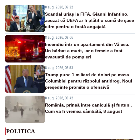
8 aug. 2026, 09:22
Scandal uriaș la FIFA. Gianni Infantino,
acuzat că UEFA ar fi plătit o sumă de șase
cifre pentru o fostă angajată
8 aug. 2026, 09:06
Incendiu într-un apartament din Vâlcea.
Un bărbat a murit, iar o femeie a fost
evacuată de pompieri
8 aug. 2026, 08:53
Trump pune 1 miliard de dolari pe masa
Columbiei pentru războiul antidrog. Noul
președinte promite o ofensivă
8 aug. 2026, 08:42
România, prinsă între caniculă și furtuni.
Cum va fi vremea sâmbătă, 8 august
POLITICA