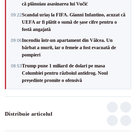
că plănuiau asasinarea lui Vučić
Scandal uriaș la FIFA. Gianni Infantino, acuzat că
09:22
UEFA ar fi plătit o sumă de șase cifre pentru o
fostă angajată
Incendiu într-un apartament din Vâlcea. Un
09:06
bărbat a murit, iar o femeie a fost evacuată de
pompieri
Trump pune 1 miliard de dolari pe masa
08:53
Columbiei pentru războiul antidrog. Noul
președinte promite o ofensivă
Distribuie articolul