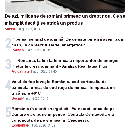
De azi, milioane de români primesc un drept nou. Ce se
întâmplă dacă ți se strică un produs
Social
·
1 aug. 2026, 09:37
2
Piperea, semnal de alarmă. De ce este bine să avem bani
cash, în contextul alertei energetice?
Politica
-
1 aug. 2026, 09:39
3
România, la limita tehnică a importurilor de energie.
Prețurile cresc alarmant - Analiză Realitatea Plus
Actualitate
-
1 aug. 2026, 09:46
4
Valul de foc lovește România: cod portocaliu de
caniculă, urmat de cod roșu duminică. Temperaturile
urcă spre 40°C
Social
-
1 aug. 2026, 10:15
5
România în alertă energetică | Vulnerabilitatea de pe
Dunăre care pune în pericol Centrala Cernavodă era
cunoscută de pe vremea lui Ceaușescu
Economie
-
1 aug. 2026, 09:32