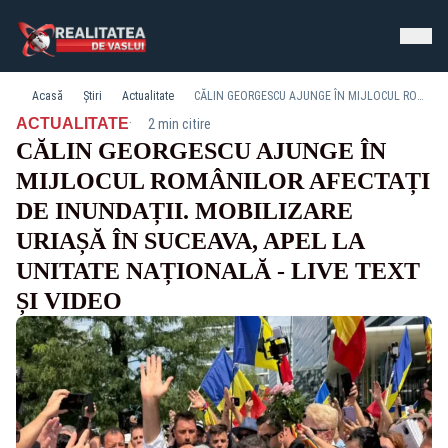
Acasă
Știri
Actualitate
CĂLIN GEORGESCU AJUNGE ÎN MIJLOCUL ROMÂNILOR AFECTAȚI DE INUNDAȚII. MOBILIZARE URIAȘĂ ÎN SUCEAVA, APEL LA UNITATE NAȚIONALĂ - LIVE TEXT ȘI VIDEO
·
ACTUALITATE
2 min citire
CĂLIN GEORGESCU AJUNGE ÎN
MIJLOCUL ROMÂNILOR AFECTAȚI
DE INUNDAȚII. MOBILIZARE
URIAȘĂ ÎN SUCEAVA, APEL LA
UNITATE NAȚIONALĂ - LIVE TEXT
ȘI VIDEO