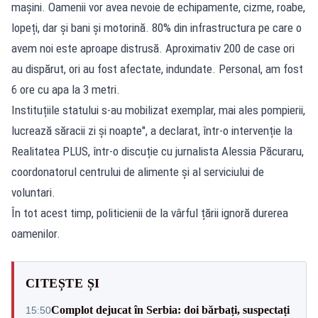
mașini. Oamenii vor avea nevoie de echipamente, cizme, roabe,
lopeți, dar și bani și motorină. 80% din infrastructura pe care o
avem noi este aproape distrusă. Aproximativ 200 de case ori
au dispărut, ori au fost afectate, indundate. Personal, am fost
6 ore cu apa la 3 metri.
Instituțiile statului s-au mobilizat exemplar, mai ales pompierii,
lucrează săracii zi și noapte", a declarat, într-o intervenție la
Realitatea PLUS, într-o discuție cu jurnalista Alessia Păcuraru,
coordonatorul centrului de alimente și al serviciului de
voluntari.
În tot acest timp, politicienii de la vârful țării ignoră durerea
oamenilor.
CITEȘTE ȘI
Complot dejucat în Serbia: doi bărbați, suspectați
15:50