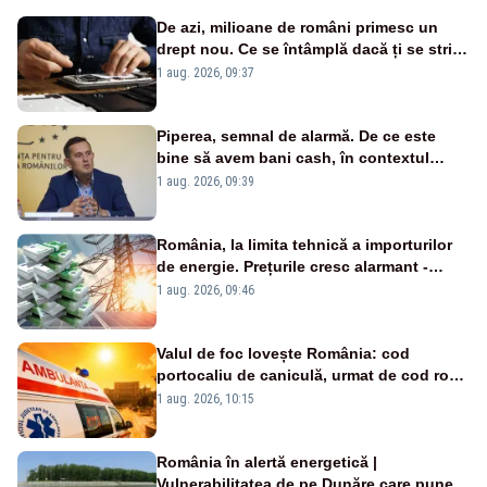
De azi, milioane de români primesc un
drept nou. Ce se întâmplă dacă ți se strică
un produs
1 aug. 2026, 09:37
Piperea, semnal de alarmă. De ce este
bine să avem bani cash, în contextul
alertei energetice?
1 aug. 2026, 09:39
România, la limita tehnică a importurilor
de energie. Prețurile cresc alarmant -
Analiză Realitatea Plus
1 aug. 2026, 09:46
Valul de foc lovește România: cod
portocaliu de caniculă, urmat de cod roșu
duminică. Temperaturile urcă spre 40°C
1 aug. 2026, 10:15
România în alertă energetică |
Vulnerabilitatea de pe Dunăre care pune