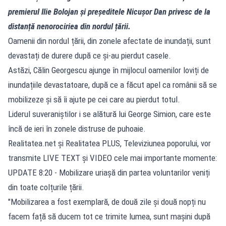
premierul Ilie Bolojan și președitele Nicușor Dan privesc de la
distanță nenorociriea din nordul țării.
Oamenii din nordul țării, din zonele afectate de inundații, sunt
devastați de durere după ce și-au pierdut casele.
Astăzi, Călin Georgescu ajunge în mijlocul oamenilor loviți de
inundațiile devastatoare, după ce a făcut apel ca românii să se
mobilizeze și să îi ajute pe cei care au pierdut totul.
Liderul suveraniștilor i se alătură lui George Simion, care este
încă de ieri în zonele distruse de puhoaie.
Realitatea.net și Realitatea PLUS, Televiziunea poporului, vor
transmite LIVE TEXT și VIDEO cele mai importante momente:
UPDATE 8:20 - Mobilizare uriașă din partea voluntarilor veniți
din toate colțurile țării.
"Mobilizarea a fost exemplară, de două zile și două nopți nu
facem față să ducem tot ce trimite lumea, sunt mașini după