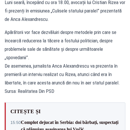
Luni seară, începând cu ora 18.00, avocații lui Cristian Rizea vor
fi prezenți în emisiunea „Culisele statului paralel” prezentată
de Anca Alexandrescu.
Apărătorii vor face dezvăluiri despre metodele prin care se
încearcă reducerea la tăcere a fostului politician, despre
problemele sale de sănătate și despre următoarele
„spovedanii”.
De asemenea, jurnalista Anca Alexandrescu va prezenta în
premieră un interviu realizat cu Rizea, atunci când era în
libertate, în care acesta aruncă din nou în aer statul paralel.
Sursa: Realitatea Din PSD
CITEȘTE ȘI
Complot dejucat în Serbia: doi bărbați, suspectați
15:50
că plănuiau asasinarea lui Vučić