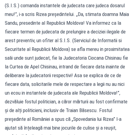
(S.I.S.) comanda instantele de judecata care judeca dosarul
meu!”, i-a scris Rizea președintelui. „Da, stimata doamna Maia
Sandu, presedinte al Republicii Moldova! Va informez ca la
fiecare termen de judecata de prelungire a deciziei ilegale de
arest preventiv, un ofiter al S.I.S. (Serviciul de Informatii si
Securitate al Republicii Moldova) se afla mereu in proximitatea
salii unde sunt judecat, fie la Judecatoria Ciocana Chisinau fie
la Curtea de Apel Chisinau, intrand de fiecare data inainte de
deliberare la judecatorii respectivi! Asa se explica de ce de
fiecare data, solicitarile mele de respectare a legii nu au nici
un ecou in instantele de judecata ale Republicii Moldova!”,
dezvăluie fostul politician, a căror mărturii au fost confirmate
și de alți politicieni, inclusiv de Traian Băsescu. Fostul
președinte al României a spus că „Spovedania lui Rizea” l-a
ajutat să înțeleagă mai bine jocurile de culise și a reușit,