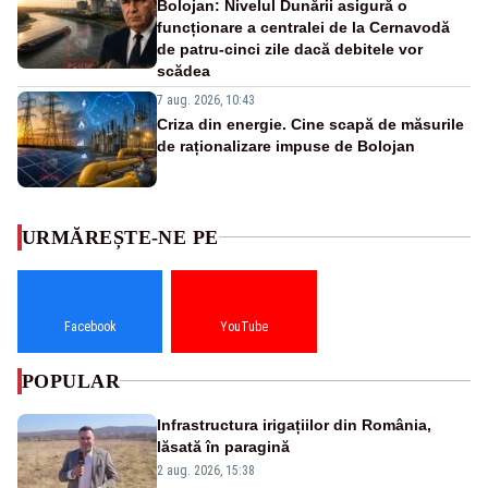
Bolojan: Nivelul Dunării asigură o
funcționare a centralei de la Cernavodă
de patru-cinci zile dacă debitele vor
scădea
7 aug. 2026, 10:43
Criza din energie. Cine scapă de măsurile
de raționalizare impuse de Bolojan
URMĂREȘTE-NE PE
Facebook
YouTube
POPULAR
Infrastructura irigațiilor din România,
lăsată în paragină
2 aug. 2026, 15:38