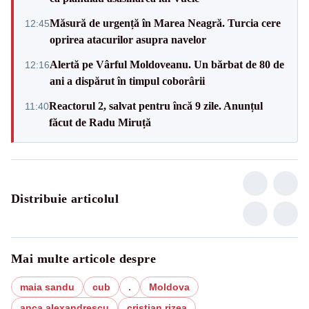
Măsură de urgență în Marea Neagră. Turcia cere
12:45
oprirea atacurilor asupra navelor
Alertă pe Vârful Moldoveanu. Un bărbat de 80 de
12:16
ani a dispărut în timpul coborârii
Reactorul 2, salvat pentru încă 9 zile. Anunțul
11:40
făcut de Radu Miruță
Distribuie articolul
Mai multe articole despre
maia sandu
cub
.
Moldova
anca alexandrescu
cristian rizea