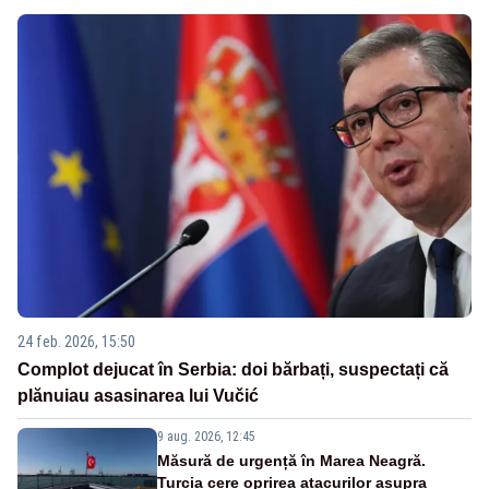
24 feb. 2026, 15:50
Complot dejucat în Serbia: doi bărbați, suspectați că
plănuiau asasinarea lui Vučić
9 aug. 2026, 12:45
Măsură de urgență în Marea Neagră.
Turcia cere oprirea atacurilor asupra