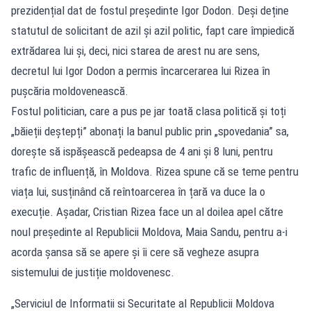
prezidențial dat de fostul președinte Igor Dodon. Deși deține
statutul de solicitant de azil și azil politic, fapt care împiedică
extrădarea lui și, deci, nici starea de arest nu are sens,
decretul lui Igor Dodon a permis încarcerarea lui Rizea în
pușcăria moldovenească.
Fostul politician, care a pus pe jar toată clasa politică și toți
„băieții deștepți” abonați la banul public prin „spovedania” sa,
dorește să ispășească pedeapsa de 4 ani și 8 luni, pentru
trafic de influență, în Moldova. Rizea spune că se teme pentru
viața lui, susținând că reîntoarcerea în țară va duce la o
execuție. Așadar, Cristian Rizea face un al doilea apel către
noul președinte al Republicii Moldova, Maia Sandu, pentru a-i
acorda șansa să se apere și îi cere să vegheze asupra
sistemului de justiție moldovenesc.
„Serviciul de Informatii si Securitate al Republicii Moldova