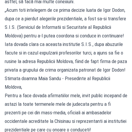
astfel, să facă mai multe conexiuni.
„Acum toti intelegem de ce prima decizie luata de Igor Dodon,
dupa ce a pierdut alegerile prezidentiale, a fost sa-si transfere
S.I.S. (Serviciul de Informatii si Securitate al Republicii
Moldova) pentru a-l putea coordona si conduce in continuare!
Iata dovada clara ca aceasta institutie S.I.S., dupa abuzurile
facute si in cazul expulzarii profesorilor turci, a ajuns sa fie o
rusine la adresa Republicii Moldova, fiind de fapt firma de paza
privata a grupului de crima organizata patronat de Igor Dodon!
Stimata doamna Maia Sandu - Presedinte al Republicii
Moldova,
Pentru a face dovada afirmatiilor mele, invit public incepand de
astazi la toate termenele mele de judecata pentru a fi
prezenti pe cei din mass-media, oficiali ai ambasadelor
occidentale acreditate la Chisinau si reprezentanti ai institutiei
prezidentiale pe care cu onoare o conduceti!