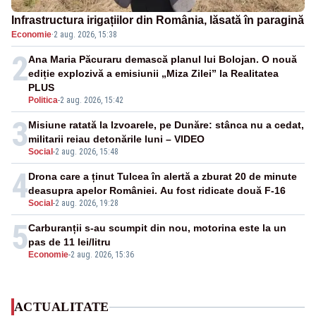
Infrastructura irigațiilor din România, lăsată în paragină
Economie
·
2 aug. 2026, 15:38
2
Ana Maria Păcuraru demască planul lui Bolojan. O nouă
ediție explozivă a emisiunii „Miza Zilei” la Realitatea
PLUS
Politica
-
2 aug. 2026, 15:42
3
Misiune ratată la Izvoarele, pe Dunăre: stânca nu a cedat,
militarii reiau detonările luni – VIDEO
Social
-
2 aug. 2026, 15:48
4
Drona care a ținut Tulcea în alertă a zburat 20 de minute
deasupra apelor României. Au fost ridicate două F-16
Social
-
2 aug. 2026, 19:28
5
Carburanții s-au scumpit din nou, motorina este la un
pas de 11 lei/litru
Economie
-
2 aug. 2026, 15:36
ACTUALITATE