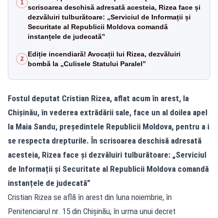
1
scrisoarea deschisă adresată acesteia, Rizea face și
dezvăluiri tulburătoare: „Serviciul de Informații și
Securitate al Republicii Moldova comandă
instanțele de judecată”
Ediție incendiară! Avocații lui Rizea, dezvăluiri
2
bombă la „Culisele Statului Paralel”
Fostul deputat Cristian Rizea, aflat acum în arest, la
Chișinău, în vederea extrădării sale, face un al doilea apel
la Maia Sandu, președintele Republicii Moldova, pentru a i
se respecta drepturile. În scrisoarea deschisă adresată
acesteia, Rizea face și dezvăluiri tulburătoare: „Serviciul
de Informații și Securitate al Republicii Moldova comandă
instanțele de judecată”
Cristian Rizea se află în arest din luna noiembrie, în
Penitenciarul nr. 15 din Chișinău, în urma unui decret