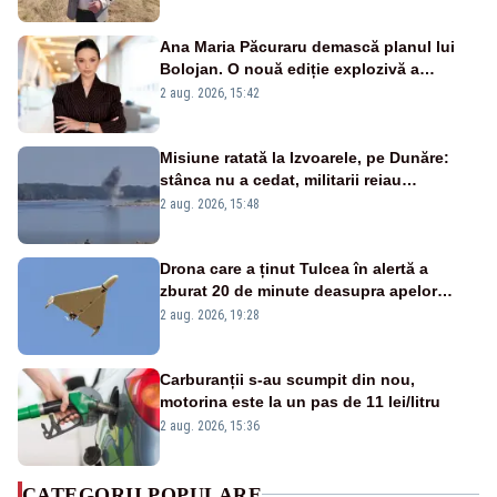
Ana Maria Păcuraru demască planul lui
Bolojan. O nouă ediție explozivă a
emisiunii „Miza Zilei” la Realitatea PLUS
2 aug. 2026, 15:42
Misiune ratată la Izvoarele, pe Dunăre:
stânca nu a cedat, militarii reiau
detonările luni – VIDEO
2 aug. 2026, 15:48
Drona care a ținut Tulcea în alertă a
zburat 20 de minute deasupra apelor
României. Au fost ridicate două F-16
2 aug. 2026, 19:28
Carburanții s-au scumpit din nou,
motorina este la un pas de 11 lei/litru
2 aug. 2026, 15:36
CATEGORII POPULARE