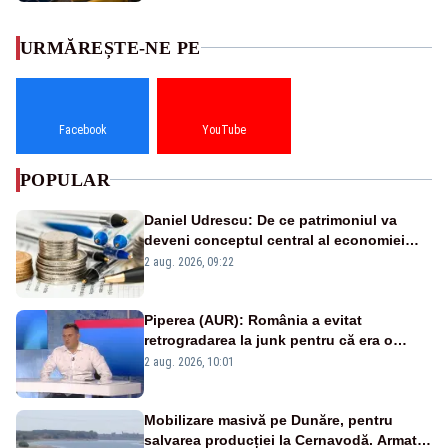
URMĂREȘTE-NE PE
Facebook
YouTube
POPULAR
Daniel Udrescu: De ce patrimoniul va
deveni conceptul central al economiei
viitoare?
2 aug. 2026, 09:22
Piperea (AUR): România a evitat
retrogradarea la junk pentru că era o
catastrofă pentru bănci și fondurile de
2 aug. 2026, 10:01
pensii
Mobilizare masivă pe Dunăre, pentru
salvarea producției la Cernavodă. Armata