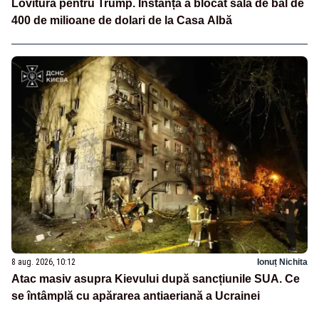
Lovitură pentru Trump. Instanța a blocat sala de bal de
400 de milioane de dolari de la Casa Albă
8 aug. 2026, 10:12
Ionuț Nichita
Atac masiv asupra Kievului după sancțiunile SUA. Ce
se întâmplă cu apărarea antiaeriană a Ucrainei