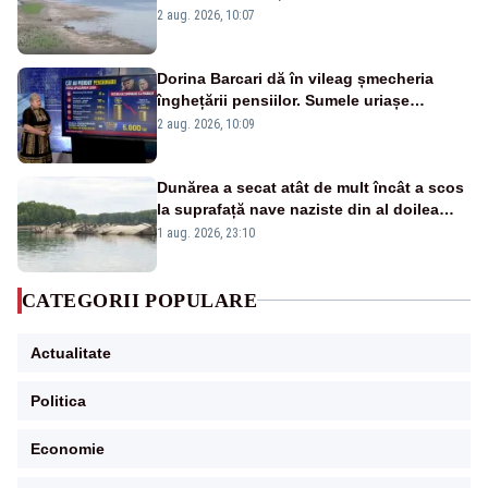
va detona o stâncă și va devia apa
2 aug. 2026, 10:07
fluviului - IMAGINI AERIENE
Dorina Barcari dă în vileag șmecheria
înghețării pensiilor. Sumele uriașe
pierdute de fiecare român
2 aug. 2026, 10:09
Dunărea a secat atât de mult încât a scos
la suprafață nave naziste din al doilea
război mondial
1 aug. 2026, 23:10
CATEGORII POPULARE
Actualitate
Politica
Economie