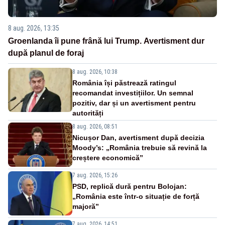
8 aug. 2026, 13:35
Groenlanda îi pune frână lui Trump. Avertisment dur
după planul de foraj
8 aug. 2026, 10:38
România își păstrează ratingul
recomandat investițiilor. Un semnal
pozitiv, dar și un avertisment pentru
autorități
8 aug. 2026, 08:51
Nicușor Dan, avertisment după decizia
Moody’s: „România trebuie să revină la
creștere economică”
7 aug. 2026, 15:26
PSD, replică dură pentru Bolojan:
„România este într-o situație de forță
majoră”
7 aug. 2026, 14:51