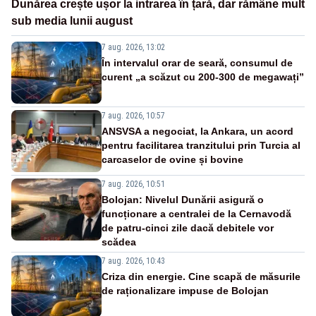
Dunărea crește ușor la intrarea în țară, dar rămâne mult
sub media lunii august
7 aug. 2026, 13:02
În intervalul orar de seară, consumul de
curent „a scăzut cu 200-300 de megawați”
7 aug. 2026, 10:57
ANSVSA a negociat, la Ankara, un acord
pentru facilitarea tranzitului prin Turcia al
carcaselor de ovine și bovine
7 aug. 2026, 10:51
Bolojan: Nivelul Dunării asigură o
funcționare a centralei de la Cernavodă
de patru-cinci zile dacă debitele vor
scădea
7 aug. 2026, 10:43
Criza din energie. Cine scapă de măsurile
de raționalizare impuse de Bolojan