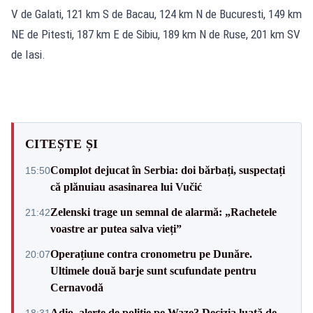
V de Galati, 121 km S de Bacau, 124 km N de Bucuresti, 149 km
NE de Pitesti, 187 km E de Sibiu, 189 km N de Ruse, 201 km SV
de Iasi.
CITEȘTE ȘI
Complot dejucat în Serbia: doi bărbați, suspectați
15:50
că plănuiau asasinarea lui Vučić
Zelenski trage un semnal de alarmă: „Rachetele
21:42
voastre ar putea salva vieți”
Operațiune contra cronometru pe Dunăre.
20:07
Ultimele două barje sunt scufundate pentru
Cernavodă
Adio, alerte de poliție pe Waze? Decizia luată de
18:31