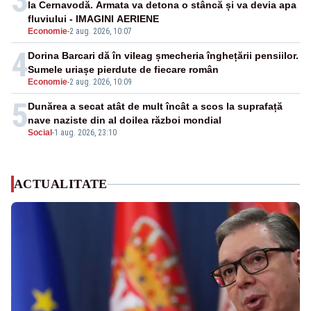
3
la Cernavodă. Armata va detona o stâncă și va devia apa
fluviului - IMAGINI AERIENE
Economie
-
2 aug. 2026, 10:07
4
Dorina Barcari dă în vileag șmecheria înghețării pensiilor.
Sumele uriașe pierdute de fiecare român
Economie
-
2 aug. 2026, 10:09
5
Dunărea a secat atât de mult încât a scos la suprafață
nave naziste din al doilea război mondial
Social
-
1 aug. 2026, 23:10
ACTUALITATE