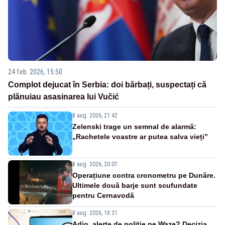
24 feb. 2026, 15:50
Complot dejucat în Serbia: doi bărbați, suspectați că
plănuiau asasinarea lui Vučić
8 aug. 2026, 21:42
Zelenski trage un semnal de alarmă:
„Rachetele voastre ar putea salva vieți”
8 aug. 2026, 20:07
Operațiune contra cronometru pe Dunăre.
Ultimele două barje sunt scufundate
pentru Cernavodă
8 aug. 2026, 18:31
Adio, alerte de poliție pe Waze? Decizia