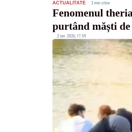
·
ACTUALITATE
2 min citire
Fenomenul theriani
purtând măști de 
2 iun. 2026, 11:59