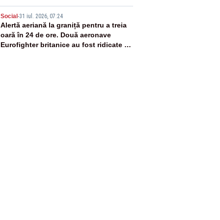
5
Social
-
31 iul. 2026, 07:24
Alertă aeriană la graniță pentru a treia
oară în 24 de ore. Două aeronave
Eurofighter britanice au fost ridicate de
la sol