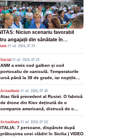
ITAS: Niciun scenariu favorabil
ru angajații din sănătate în
tate
·
31 iul. 2026, 07:29
ectul Legii salarizării
2
Social
-
31 iul. 2026, 07:39
ANM a emis cod galben și cod
portocaliu de caniculă. Temperaturile
urcă până la 38 de grade, iar nopțile
devin tropicale
3
Actualitate
-
31 iul. 2026, 07:40
Atac fără precedent al Rusiei. O fabrică
de drone din Kiev deținută de o
companie americană, distrusă de o
rachetă rusească
4
Actualitate
-
31 iul. 2026, 07:50
ITALIA: 7 persoane, dispărute după
prăbușirea unei clădiri în Sicilia | VIDEO