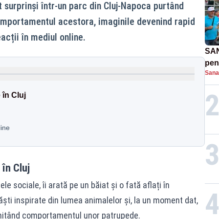
t surprinși într-un parc din Cluj-Napoca purtând
omportamentul acestora, imaginile devenind rapid
acții în mediul online.
SAN
pent
Sana
proi
în Cluj
line
în Cluj
le sociale, îi arată pe un băiat și o fată aflați în
ăști inspirate din lumea animalelor și, la un moment dat,
 imitând comportamentul unor patrupede.