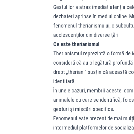
Gestul lor a atras imediat atenția cel
dezbateri aprinse în mediul online. M
fenomenul therianismului, o subcultu
adolescenților din diverse țări.
Ce este therianismul
Therianismul reprezintă o formă de i
consideră că au o legătură profundă 
drept „theriani” susțin că această co
identitară.
În unele cazuri, membrii acestei co
animalele cu care se identifică, fol
gesturi și mișcări specifice.
Fenomenul este prezent de mai mulți a
intermediul platformelor de socializ