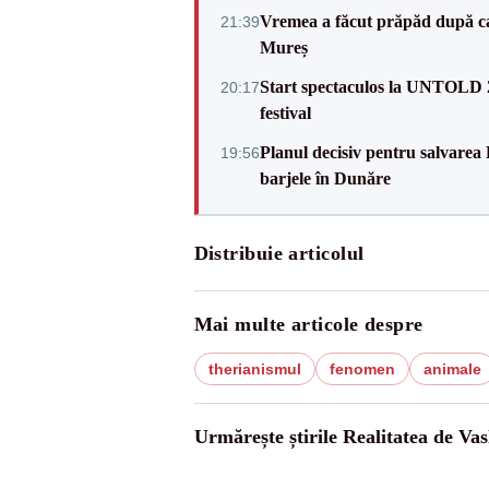
Vremea a făcut prăpăd după cani
21:39
Mureș
Start spectaculos la UNTOLD 20
20:17
festival
Planul decisiv pentru salvarea
19:56
barjele în Dunăre
Distribuie articolul
Mai multe articole despre
therianismul
fenomen
animale
Urmărește știrile Realitatea de Vas