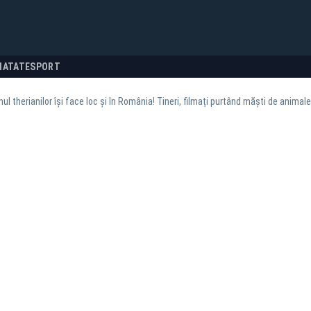
NATATE
SPORT
l therianilor își face loc și în România! Tineri, filmați purtând măști de animal