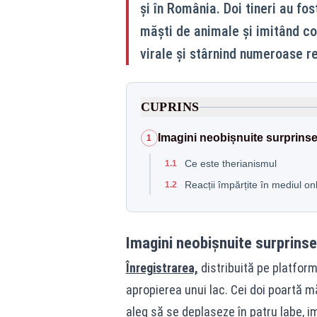
și în România. Doi tineri au fos
măști de animale și imitând c
virale și stârnind numeroase re
CUPRINS
Imagini neobișnuite surprinse 
1
Ce este therianismul
1.1
Reacții împărțite în mediul on
1.2
Imagini neobișnuite surprinse 
Înregistrarea,
distribuită pe platforme
apropierea unui lac. Cei doi poartă m
aleg să se deplaseze în patru labe,