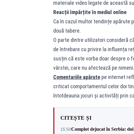
materiale video legate de această su
Reacții împărțite în mediul online
Ca în cazul multor tendințe apărute p
două tabere.
O parte dintre utilizatori consideră 
de întrebare cu privire la influența re
susțin că este vorba doar despre o 
vârstei, care nu afectează pe nimeni
Comentariile apărute
pe internet refl
criticat comportamentul celor doi tine
întotdeauna jocuri și activități prin c
CITEȘTE ȘI
Complot dejucat în Serbia: doi 
15:50