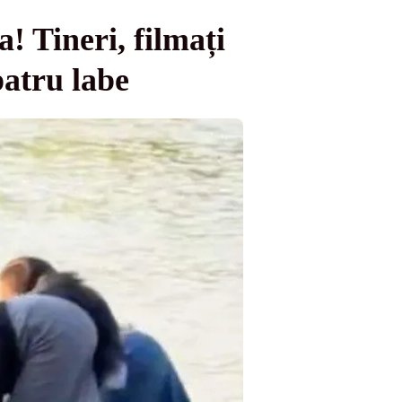
! Tineri, filmați
patru labe