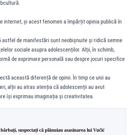
bcultură.
e internet, și acest fenomen a împărțit opinia publică în
că astfel de manifestări sunt neobișnuite și ridică semne
țelelor sociale asupra adolescenților. Alții, în schimb,
formă de exprimare personală sau despre jocuri specifice
.
ectă această diferență de opinii. În timp ce unii au
ri, alții au atras atenția că adolescenții au avut
are își exprimau imaginația și creativitatea.
bărbați, suspectați că plănuiau asasinarea lui Vučić