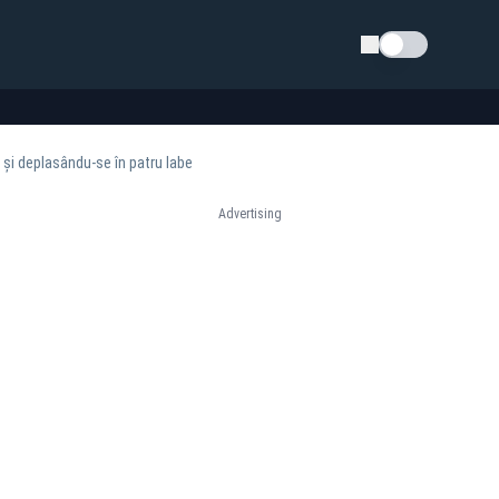
Schimba tema
e și deplasându-se în patru labe
Advertising