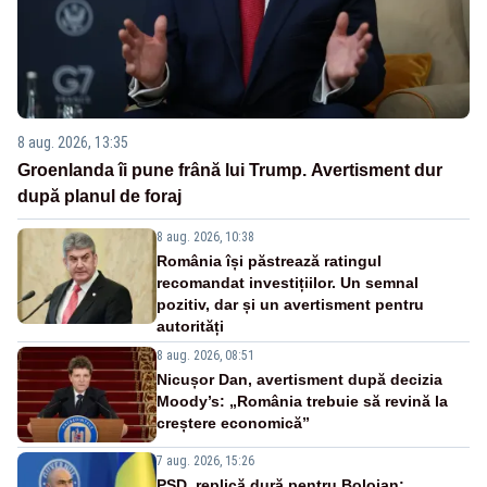
8 aug. 2026, 13:35
Groenlanda îi pune frână lui Trump. Avertisment dur
după planul de foraj
8 aug. 2026, 10:38
România își păstrează ratingul
recomandat investițiilor. Un semnal
pozitiv, dar și un avertisment pentru
autorități
8 aug. 2026, 08:51
Nicușor Dan, avertisment după decizia
Moody’s: „România trebuie să revină la
creștere economică”
7 aug. 2026, 15:26
PSD, replică dură pentru Bolojan: