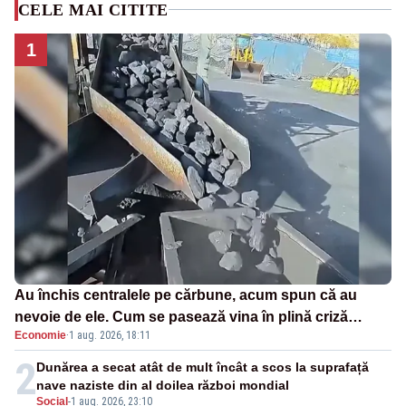
CELE MAI CITITE
1
Au închis centralele pe cărbune, acum spun că au
nevoie de ele. Cum se pasează vina în plină criză
Economie
·
1 aug. 2026, 18:11
energetică
2
Dunărea a secat atât de mult încât a scos la suprafață
nave naziste din al doilea război mondial
Social
-
1 aug. 2026, 23:10