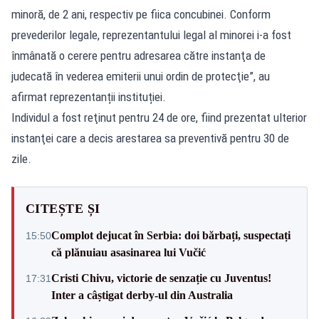
minoră, de 2 ani, respectiv pe fiica concubinei. Conform
prevederilor legale, reprezentantului legal al minorei i-a fost
înmânată o cerere pentru adresarea către instanţa de
judecată în vederea emiterii unui ordin de protecţie”, au
afirmat reprezentanții instituției.
Individul a fost reţinut pentru 24 de ore, fiind prezentat ulterior
instanţei care a decis arestarea sa preventivă pentru 30 de
zile.
CITEȘTE ȘI
Complot dejucat în Serbia: doi bărbați, suspectați
15:50
că plănuiau asasinarea lui Vučić
Cristi Chivu, victorie de senzație cu Juventus!
17:31
Inter a câștigat derby-ul din Australia