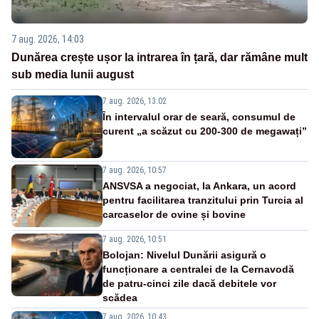
7 aug. 2026, 14:03
Dunărea crește ușor la intrarea în țară, dar rămâne mult
sub media lunii august
7 aug. 2026, 13:02
În intervalul orar de seară, consumul de
curent „a scăzut cu 200-300 de megawați”
7 aug. 2026, 10:57
ANSVSA a negociat, la Ankara, un acord
pentru facilitarea tranzitului prin Turcia al
carcaselor de ovine și bovine
7 aug. 2026, 10:51
Bolojan: Nivelul Dunării asigură o
funcționare a centralei de la Cernavodă
de patru-cinci zile dacă debitele vor
scădea
7 aug. 2026, 10:43