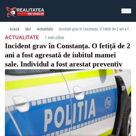
Acasă
Știri
Actualitate
Incident grav în Constanţa. O fetiță de 2 ani a fost agresată de iubitul mamei sale. Individul a fost arestat preventiv
·
ACTUALITATE
1 min citire
Incident grav în Constanţa. O fetiță de 2
ani a fost agresată de iubitul mamei
sale. Individul a fost arestat preventiv