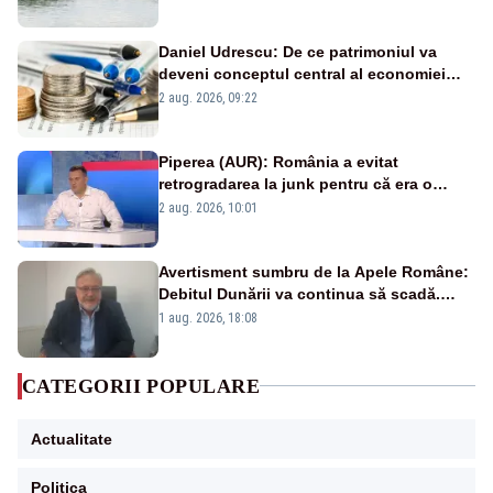
Daniel Udrescu: De ce patrimoniul va
deveni conceptul central al economiei
viitoare?
2 aug. 2026, 09:22
Piperea (AUR): România a evitat
retrogradarea la junk pentru că era o
catastrofă pentru bănci și fondurile de
2 aug. 2026, 10:01
pensii
Avertisment sumbru de la Apele Române:
Debitul Dunării va continua să scadă.
Cernavodă s-ar putea închide în 4 zile
1 aug. 2026, 18:08
CATEGORII POPULARE
Actualitate
Politica