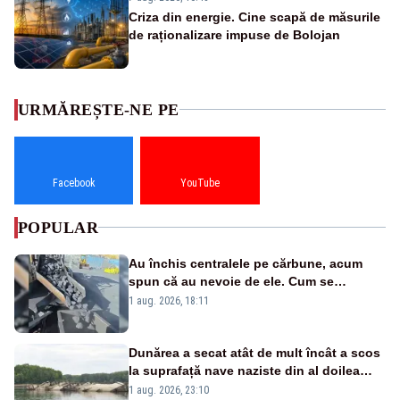
Criza din energie. Cine scapă de măsurile
de raționalizare impuse de Bolojan
URMĂREȘTE-NE PE
Facebook
YouTube
POPULAR
Au închis centralele pe cărbune, acum
spun că au nevoie de ele. Cum se
pasează vina în plină criză energetică
1 aug. 2026, 18:11
Dunărea a secat atât de mult încât a scos
la suprafață nave naziste din al doilea
război mondial
1 aug. 2026, 23:10