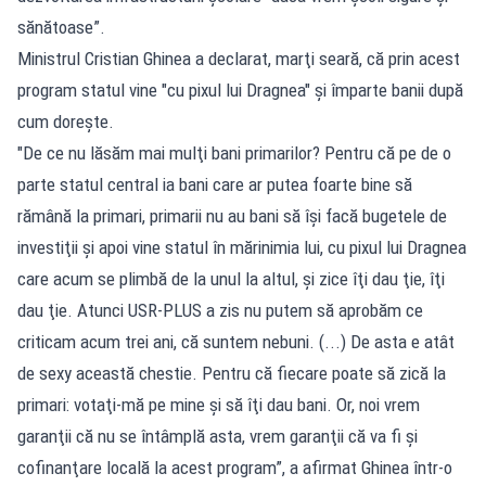
sănătoase”.
Ministrul Cristian Ghinea a declarat, marţi seară, că prin acest
program statul vine "cu pixul lui Dragnea" şi împarte banii după
cum doreşte.
"De ce nu lăsăm mai mulţi bani primarilor? Pentru că pe de o
parte statul central ia bani care ar putea foarte bine să
rămână la primari, primarii nu au bani să îşi facă bugetele de
investiţii şi apoi vine statul în mărinimia lui, cu pixul lui Dragnea
care acum se plimbă de la unul la altul, şi zice îţi dau ţie, îţi
dau ţie. Atunci USR-PLUS a zis nu putem să aprobăm ce
criticam acum trei ani, că suntem nebuni. (...) De asta e atât
de sexy această chestie. Pentru că fiecare poate să zică la
primari: votaţi-mă pe mine şi să îţi dau bani. Or, noi vrem
garanţii că nu se întâmplă asta, vrem garanţii că va fi şi
cofinanţare locală la acest program”, a afirmat Ghinea într-o