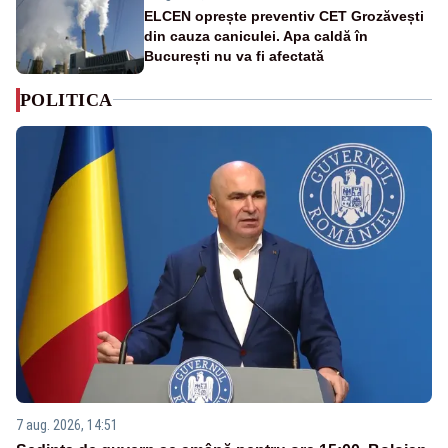
ELCEN oprește preventiv CET Grozăvești
din cauza caniculei. Apa caldă în
București nu va fi afectată
POLITICA
7 aug. 2026, 14:51