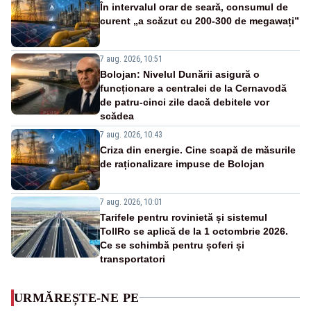
În intervalul orar de seară, consumul de
curent „a scăzut cu 200-300 de megawați”
7 aug. 2026, 10:51
Bolojan: Nivelul Dunării asigură o
funcționare a centralei de la Cernavodă
de patru-cinci zile dacă debitele vor
scădea
7 aug. 2026, 10:43
Criza din energie. Cine scapă de măsurile
de raționalizare impuse de Bolojan
7 aug. 2026, 10:01
Tarifele pentru rovinietă și sistemul
TollRo se aplică de la 1 octombrie 2026.
Ce se schimbă pentru șoferi și
transportatori
URMĂREȘTE-NE PE