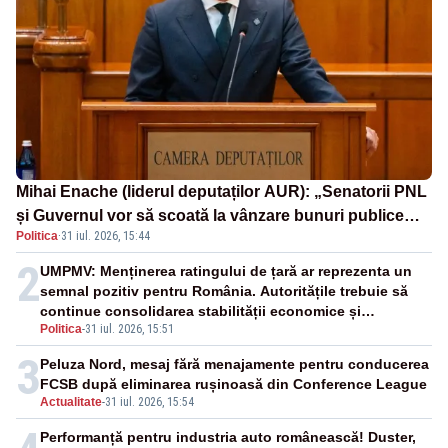
Mihai Enache (liderul deputaților AUR): „Senatorii PNL
și Guvernul vor să scoată la vânzare bunuri publice
Politica
·
31 iul. 2026, 15:44
pentru a stinge datoriile pentru vaccinurile Pfizer!”
2
UMPMV: Menținerea ratingului de țară ar reprezenta un
semnal pozitiv pentru România. Autoritățile trebuie să
continue consolidarea stabilității economice și
Politica
-
31 iul. 2026, 15:51
financiare
3
Peluza Nord, mesaj fără menajamente pentru conducerea
FCSB după eliminarea rușinoasă din Conference League
Actualitate
-
31 iul. 2026, 15:54
Performanță pentru industria auto românească! Duster,