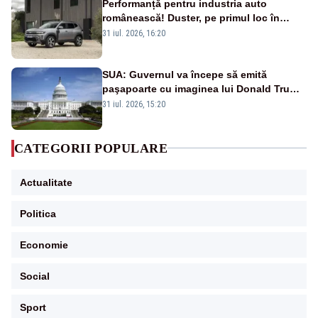
Performanță pentru industria auto
românească! Duster, pe primul loc în
topul vânzărilor din Ucraina
31 iul. 2026, 16:20
SUA: Guvernul va începe să emită
paşapoarte cu imaginea lui Donald Trump
începând cu 8 august
31 iul. 2026, 15:20
CATEGORII POPULARE
Actualitate
Politica
Economie
Social
Sport