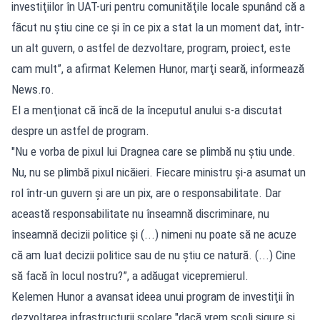
investiţiilor în UAT-uri pentru comunităţile locale spunând că a
făcut nu ştiu cine ce şi în ce pix a stat la un moment dat, într-
un alt guvern, o astfel de dezvoltare, program, proiect, este
cam mult”, a afirmat Kelemen Hunor, marţi seară, informează
News.ro.
El a menţionat că încă de la începutul anului s-a discutat
despre un astfel de program.
"Nu e vorba de pixul lui Dragnea care se plimbă nu ştiu unde.
Nu, nu se plimbă pixul nicăieri. Fiecare ministru şi-a asumat un
rol într-un guvern şi are un pix, are o responsabilitate. Dar
această responsabilitate nu înseamnă discriminare, nu
înseamnă decizii politice şi (...) nimeni nu poate să ne acuze
că am luat decizii politice sau de nu ştiu ce natură. (...) Cine
să facă în locul nostru?”, a adăugat vicepremierul.
Kelemen Hunor a avansat ideea unui program de investiţii în
dezvoltarea infrastructurii şcolare "dacă vrem şcoli sigure şi