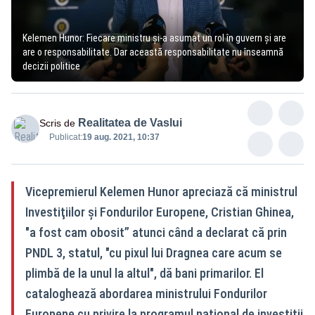
Kelemen Hunor: Fiecare ministru şi-a asumat un rol în guvern şi are
are o responsabilitate. Dar această responsabilitate nu înseamnă
decizii politice
Realitatea de Vaslui
Scris de
Publicat:
19 aug. 2021, 10:37
Vicepremierul Kelemen Hunor apreciază că ministrul
Investiţiilor şi Fondurilor Europene, Cristian Ghinea,
"a fost cam obosit” atunci când a declarat că prin
PNDL 3, statul, "cu pixul lui Dragnea care acum se
plimbă de la unul la altul", dă bani primarilor. El
cataloghează abordarea ministrului Fondurilor
Europene cu privire la programul naţional de investiţii