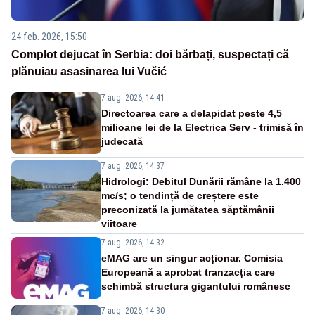
24 feb. 2026, 15:50
Complot dejucat în Serbia: doi bărbați, suspectați că
plănuiau asasinarea lui Vučić
7 aug. 2026, 14:41
Directoarea care a delapidat peste 4,5
milioane lei de la Electrica Serv - trimisă în
judecată
7 aug. 2026, 14:37
Hidrologi: Debitul Dunării rămâne la 1.400
mc/s; o tendință de creștere este
preconizată la jumătatea săptămânii
viitoare
7 aug. 2026, 14:32
eMAG are un singur acționar. Comisia
Europeană a aprobat tranzacția care
schimbă structura gigantului românesc
7 aug. 2026, 14:30