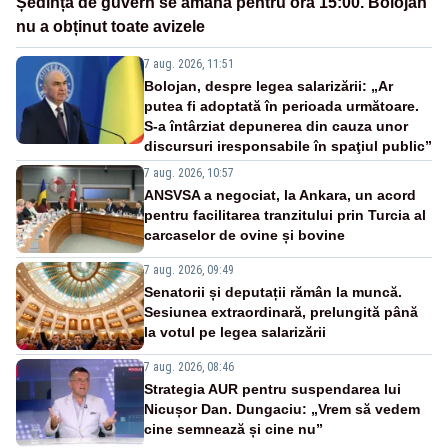
Ședința de guvern se amână pentru ora 15:00. Bolojan
nu a obținut toate avizele
7 aug. 2026, 11:51
Bolojan, despre legea salarizării: „Ar
putea fi adoptată în perioada următoare.
S-a întârziat depunerea din cauza unor
discursuri iresponsabile în spaţiul public”
7 aug. 2026, 10:57
ANSVSA a negociat, la Ankara, un acord
pentru facilitarea tranzitului prin Turcia al
carcaselor de ovine și bovine
7 aug. 2026, 09:49
Senatorii și deputații rămân la muncă.
Sesiunea extraordinară, prelungită până
la votul pe legea salarizării
7 aug. 2026, 08:46
Strategia AUR pentru suspendarea lui
Nicușor Dan. Dungaciu: „Vrem să vedem
cine semnează și cine nu”