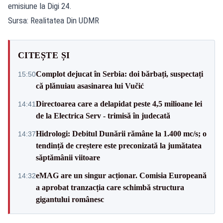
emisiune la Digi 24.
Sursa: Realitatea Din UDMR
CITEȘTE ȘI
Complot dejucat în Serbia: doi bărbați, suspectați
15:50
că plănuiau asasinarea lui Vučić
Directoarea care a delapidat peste 4,5 milioane lei
14:41
de la Electrica Serv - trimisă în judecată
Hidrologi: Debitul Dunării rămâne la 1.400 mc/s; o
14:37
tendință de creștere este preconizată la jumătatea
săptămânii viitoare
eMAG are un singur acționar. Comisia Europeană
14:32
a aprobat tranzacția care schimbă structura
gigantului românesc