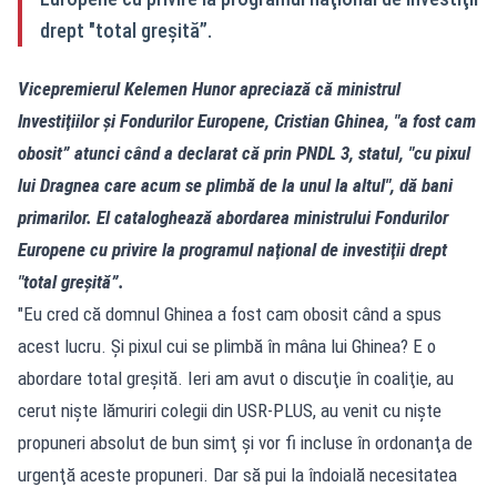
drept "total greşită”.
Vicepremierul Kelemen Hunor apreciază că ministrul
Investiţiilor şi Fondurilor Europene, Cristian Ghinea, "a fost cam
obosit” atunci când a declarat că prin PNDL 3, statul, "cu pixul
lui Dragnea care acum se plimbă de la unul la altul", dă bani
primarilor. El cataloghează abordarea ministrului Fondurilor
Europene cu privire la programul naţional de investiţii drept
"total greşită”.
"Eu cred că domnul Ghinea a fost cam obosit când a spus
acest lucru. Şi pixul cui se plimbă în mâna lui Ghinea? E o
abordare total greşită. Ieri am avut o discuţie în coaliţie, au
cerut nişte lămuriri colegii din USR-PLUS, au venit cu nişte
propuneri absolut de bun simţ şi vor fi incluse în ordonanţa de
urgenţă aceste propuneri. Dar să pui la îndoială necesitatea