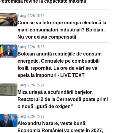
Petromidia revine la capacitate maximă
6 aug. 2026, 15:36
Cum se va întrerupe energia electrică la
marii consumatori industriali? Bolojan:
Nu vor exista compensații
6 aug. 2026, 15:33
Bolojan anunță restricțiile de consum
energetic. Centralele pe combustibili
fosili, repornite. La ore de vârf se va
apela la importuri - LIVE TEXT
6 aug. 2026, 15:24
Miza uriașă a scufundării barjelor.
Reactorul 2 de la Cernavodă poate primi
o nouă „gură de oxigen”
6 aug. 2026, 15:23
Alexandru Nazare, veste bună:
Economia României va crește în 2027,