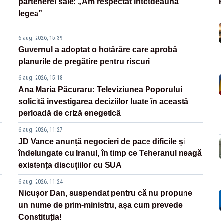
partenerei sale: „Am respectat întotdeauna
legea”
6 aug. 2026, 15:39
Guvernul a adoptat o hotărâre care aprobă
planurile de pregătire pentru riscuri
6 aug. 2026, 15:18
Ana Maria Păcuraru: Televiziunea Poporului
solicită investigarea deciziilor luate în această
perioadă de criză enegetică
6 aug. 2026, 11:27
JD Vance anunță negocieri de pace dificile și
îndelungate cu Iranul, în timp ce Teheranul neagă
existența discuțiilor cu SUA
6 aug. 2026, 11:24
Nicușor Dan, suspendat pentru că nu propune
un nume de prim-ministru, așa cum prevede
Constituția!