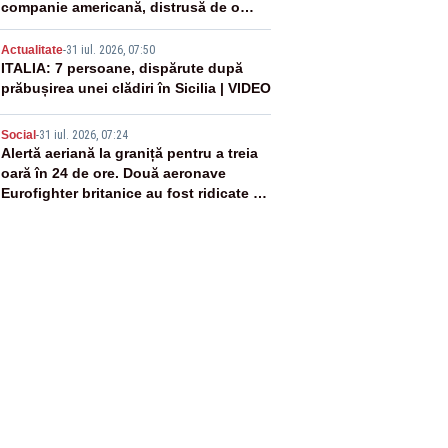
companie americană, distrusă de o
rachetă rusească
4
Actualitate
-
31 iul. 2026, 07:50
ITALIA: 7 persoane, dispărute după
prăbușirea unei clădiri în Sicilia | VIDEO
5
Social
-
31 iul. 2026, 07:24
Alertă aeriană la graniță pentru a treia
oară în 24 de ore. Două aeronave
Eurofighter britanice au fost ridicate de
la sol