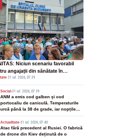
ITAS: Niciun scenariu favorabil
ru angajații din sănătate în
tate
·
31 iul. 2026, 07:29
ectul Legii salarizării
2
Social
-
31 iul. 2026, 07:39
ANM a emis cod galben și cod
portocaliu de caniculă. Temperaturile
urcă până la 38 de grade, iar nopțile
devin tropicale
3
Actualitate
-
31 iul. 2026, 07:40
Atac fără precedent al Rusiei. O fabrică
de drone din Kiev deținută de o