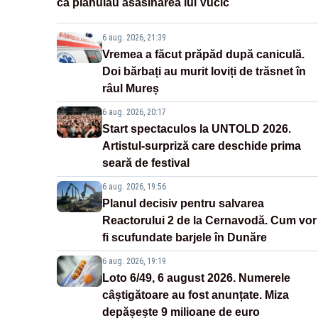
că plănuiau asasinarea lui Vučić
6 aug. 2026, 21:39
Vremea a făcut prăpăd după caniculă.
Doi bărbați au murit loviți de trăsnet în
râul Mureș
6 aug. 2026, 20:17
Start spectaculos la UNTOLD 2026.
Artistul-surpriză care deschide prima
seară de festival
6 aug. 2026, 19:56
Planul decisiv pentru salvarea
Reactorului 2 de la Cernavodă. Cum vor
fi scufundate barjele în Dunăre
6 aug. 2026, 19:19
Loto 6/49, 6 august 2026. Numerele
câștigătoare au fost anunțate. Miza
depășește 9 milioane de euro