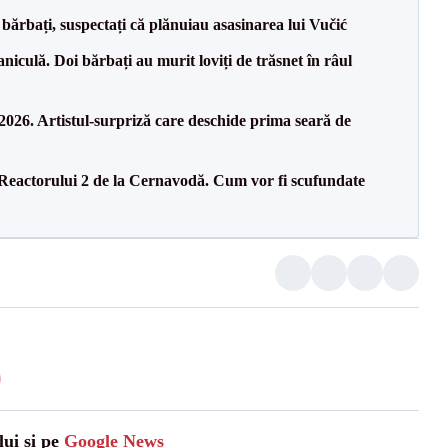
bărbați, suspectați că plănuiau asasinarea lui Vučić
culă. Doi bărbați au murit loviți de trăsnet în râul
26. Artistul-surpriză care deschide prima seară de
 Reactorului 2 de la Cernavodă. Cum vor fi scufundate
lui și pe
Google News