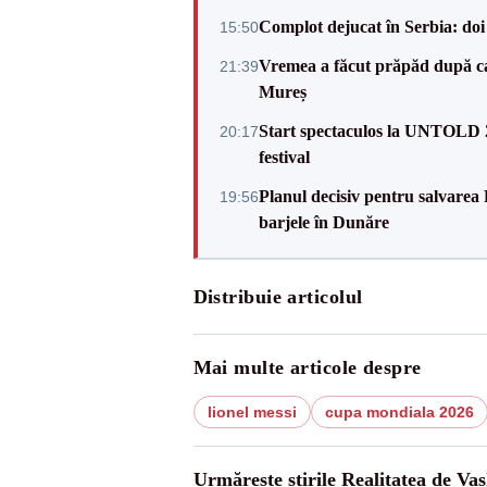
Complot dejucat în Serbia: doi 
15:50
Vremea a făcut prăpăd după cani
21:39
Mureș
Start spectaculos la UNTOLD 20
20:17
festival
Planul decisiv pentru salvarea
19:56
barjele în Dunăre
Distribuie articolul
Mai multe articole despre
lionel messi
cupa mondiala 2026
Urmărește știrile Realitatea de Vas