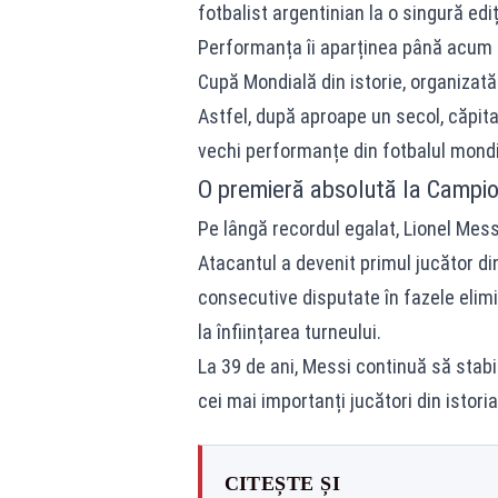
fotbalist argentinian la o singură ediț
Performanța îi aparținea până acum lu
Cupă Mondială din istorie, organizată
Astfel, după aproape un secol, căpita
vechi performanțe din fotbalul mondi
O premieră absolută la Campi
Pe lângă recordul egalat, Lionel Mess
Atacantul a devenit primul jucător d
consecutive disputate în fazele elimi
la înființarea turneului.
La 39 de ani, Messi continuă să stab
cei mai importanți jucători din istori
CITEȘTE ȘI