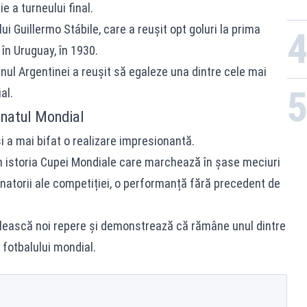
ie a turneului final.
i Guillermo Stábile, care a reușit opt goluri la prima
 în Uruguay, în 1930.
nul Argentinei a reușit să egaleze una dintre cele mai
al.
onatul Mondial
i a mai bifat o realizare impresionantă.
in istoria Cupei Mondiale care marchează în șase meciuri
natorii ale competiției, o performanță fără precedent de
ilească noi repere și demonstrează că rămâne unul dintre
a fotbalului mondial.