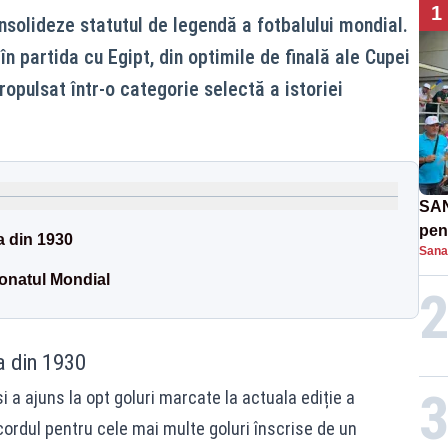
1
nsolideze statutul de legendă a fotbalului mondial.
 în partida cu Egipt, din optimile de finală ale Cupei
propulsat într-o categorie selectă a istoriei
SAN
pent
a din 1930
Sana
proi
onatul Mondial
a din 1930
i a ajuns la opt goluri marcate la actuala ediție a
ordul pentru cele mai multe goluri înscrise de un