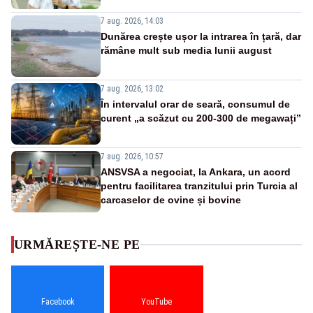
7 aug. 2026, 14:03
Dunărea crește ușor la intrarea în țară, dar
rămâne mult sub media lunii august
7 aug. 2026, 13:02
În intervalul orar de seară, consumul de
curent „a scăzut cu 200-300 de megawați”
7 aug. 2026, 10:57
ANSVSA a negociat, la Ankara, un acord
pentru facilitarea tranzitului prin Turcia al
carcaselor de ovine și bovine
URMĂREȘTE-NE PE
Facebook
YouTube