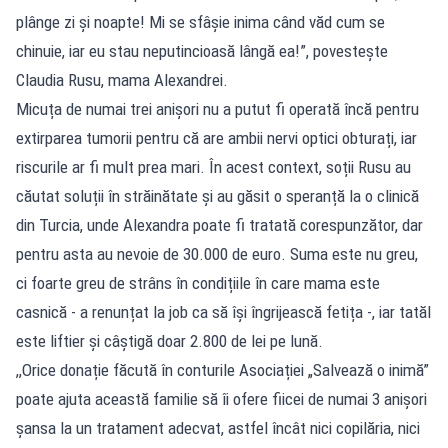
plânge zi și noapte! Mi se sfâșie inima când văd cum se
chinuie, iar eu stau neputincioasă lângă ea!”, povestește
Claudia Rusu, mama Alexandrei.
Micuța de numai trei anișori nu a putut fi operată încă pentru
extirparea tumorii pentru că are ambii nervi optici obturați, iar
riscurile ar fi mult prea mari. În acest context, soții Rusu au
căutat soluții în străinătate și au găsit o speranță la o clinică
din Turcia, unde Alexandra poate fi tratată corespunzător, dar
pentru asta au nevoie de 30.000 de euro. Suma este nu greu,
ci foarte greu de strâns în condițiile în care mama este
casnică - a renunțat la job ca să își îngrijească fetița -, iar tatăl
este liftier și câștigă doar 2.800 de lei pe lună.
,,Orice donație făcută în conturile Asociației „Salvează o inimă”
poate ajuta această familie să îi ofere fiicei de numai 3 anișori
șansa la un tratament adecvat, astfel încât nici copilăria, nici