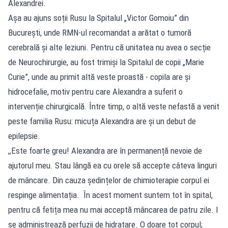
Alexandrei.
Așa au ajuns soții Rusu la Spitalul „Victor Gomoiu” din
București, unde RMN-ul recomandat a arătat o tumoră
cerebrală și alte leziuni. Pentru că unitatea nu avea o secție
de Neurochirurgie, au fost trimiși la Spitalul de copii „Marie
Curie”, unde au primit altă veste proastă - copila are și
hidrocefalie, motiv pentru care Alexandra a suferit o
intervenție chirurgicală. Între timp, o altă veste nefastă a venit
peste familia Rusu: micuța Alexandra are și un debut de
epilepsie.
,,Este foarte greu! Alexandra are în permanență nevoie de
ajutorul meu. Stau lângă ea cu orele să accepte câteva linguri
de mâncare. Din cauza ședințelor de chimioterapie corpul ei
respinge alimentația. În acest moment suntem tot în spital,
pentru că fetița mea nu mai acceptă mâncarea de patru zile. I
se administrează perfuzii de hidratare. O doare tot corpul;