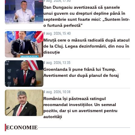
9 aug. 2026, 17:50
Dan Dungaciu avertizează că șansele
unui guvern cu drepturi depline până în
septembrie sunt foarte mici: „Suntem într-
o furtună perfectă”
9 aug. 2026, 15:40
Miruță cere o măsură radicală după atacul
de la Cluj. Legea dezinformării, din nou în
discuție
8 aug. 2026, 13:35
Groenlanda îi pune frână lui Trump.
Avertisment dur după planul de foraj
8 aug. 2026, 10:38
România își păstrează ratingul
recomandat investițiilor. Un semnal
pozitiv, dar și un avertisment pentru
autorități
ECONOMIE