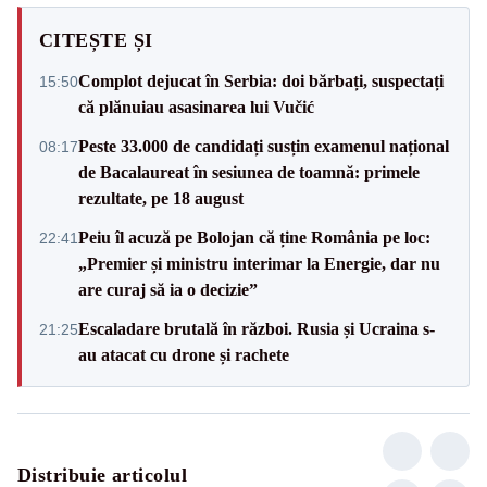
CITEȘTE ȘI
Complot dejucat în Serbia: doi bărbați, suspectați
15:50
că plănuiau asasinarea lui Vučić
Peste 33.000 de candidați susțin examenul național
08:17
de Bacalaureat în sesiunea de toamnă: primele
rezultate, pe 18 august
Peiu îl acuză pe Bolojan că ține România pe loc:
22:41
„Premier și ministru interimar la Energie, dar nu
are curaj să ia o decizie”
Escaladare brutală în război. Rusia și Ucraina s-
21:25
au atacat cu drone și rachete
Distribuie articolul