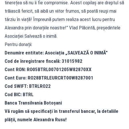
tinerețea să nu îi fie compromise. Acest copilaș are dreptul să
trăiască fericit, să aibă un viitor frumos, să poată reuși mai
târziu în viață! Împreună putem realiza acest lucru pentru
Alexandra prin donațiile noastre!” Vlad Plăcintă, președintele
Asociației Salvează o inimă.
Pentru donații:
Denumire entitate: Asociația „SALVEAZĂ O INIMĂ”
Cod de înregistrare fiscală: 31015982
Cont RON: RO05BTRL00701205W82870XX
Cont Euro: RO28BTRLEURCRT00W8287001
Cod SWIFT: BTRLRO22
Cod BIC: BTRL
Banca Transilvania Botoșani
Vă rugăm să specificați în transferul bancar, la detaliile
plății, numele Alexandra Rusu!