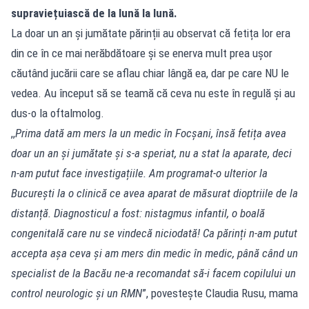
supraviețuiască de la lună la lună.
La doar un an și jumătate părinții au observat că fetița lor era
din ce în ce mai nerăbdătoare și se enerva mult prea ușor
căutând jucării care se aflau chiar lângă ea, dar pe care NU le
vedea. Au început să se teamă că ceva nu este în regulă și au
dus-o la oftalmolog.
,,
Prima dată am mers la un medic în Focșani, însă fetița avea
doar un an și jumătate și s-a speriat, nu a stat la aparate, deci
n-am putut face investigațiile. Am programat-o ulterior la
București la o clinică ce avea aparat de măsurat dioptriile de la
distanță. Diagnosticul a fost: nistagmus infantil, o boală
congenitală care nu se vindecă niciodată! Ca părinți n-am putut
accepta așa ceva și am mers din medic în medic, până când un
specialist de la Bacău ne-a recomandat să-i facem copilului un
control neurologic și un RMN
”, povestește Claudia Rusu, mama