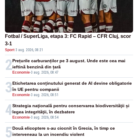
Fotbal / SuperLiga, etapa 3: FC Rapid – CFR Cluj, scor
3-1
Sport
·
3 aug. 2026, 08:21
2
Prețurile carburanților pe 3 august. Unde este cea mai
ieftină benzină din țară
Economie
-
3 aug. 2026, 08:47
3
Etichetarea conținutului generat de AI devine obligatorie
în UE pentru companii
Economie
-
3 aug. 2026, 08:51
4
Strategia naţională pentru conservarea biodiversităţii și
legea integrităţii, în dezbatere
Economie
-
3 aug. 2026, 08:54
5
Două elicoptere s-au ciocnit în Grecia, în timp ce
interveneau la un incendiu violent