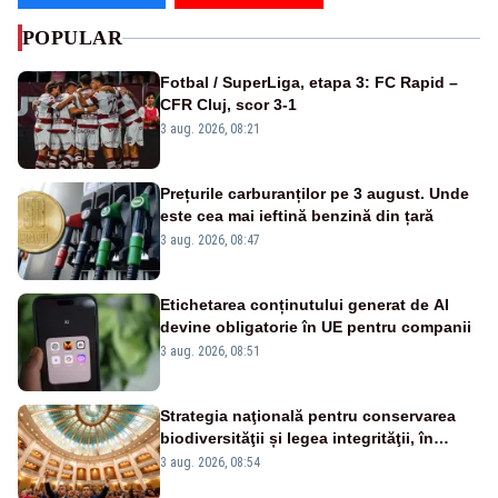
POPULAR
Fotbal / SuperLiga, etapa 3: FC Rapid –
CFR Cluj, scor 3-1
3 aug. 2026, 08:21
Prețurile carburanților pe 3 august. Unde
este cea mai ieftină benzină din țară
3 aug. 2026, 08:47
Etichetarea conținutului generat de AI
devine obligatorie în UE pentru companii
3 aug. 2026, 08:51
Strategia naţională pentru conservarea
biodiversităţii și legea integrităţii, în
dezbatere
3 aug. 2026, 08:54