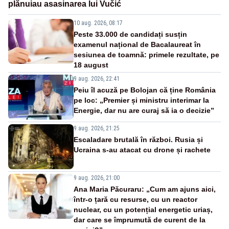
plănuiau asasinarea lui Vučić
10 aug. 2026, 08:17
Peste 33.000 de candidați susțin
examenul național de Bacalaureat în
sesiunea de toamnă: primele rezultate, pe
18 august
9 aug. 2026, 22:41
Peiu îl acuză pe Bolojan că ține România
pe loc: „Premier și ministru interimar la
Energie, dar nu are curaj să ia o decizie”
9 aug. 2026, 21:25
Escaladare brutală în război. Rusia și
Ucraina s-au atacat cu drone și rachete
9 aug. 2026, 21:00
Ana Maria Păcuraru: „Cum am ajuns aici,
într-o țară cu resurse, cu un reactor
nuclear, cu un potențial energetic uriaș,
dar care se împrumută de curent de la