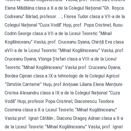
Elena Mădălina clasa a X-a de la Colegiul Naţional "Gh. Roşca
Codreanu" Bârlad, profesor....; Florea Tudor clasa a VII-a de la
Colegiul Național "Cuza Vodă" Huși, prof. Popa Cristinel; Rusu
Codrin George clasa a VII-a de la Liceul Teoretic “Mihail
Kogălniceanu” Vaslui, prof. Cruceanu Dyana; Chiriță Eva clasa
aVII-a de la Liceul Teoretic “Mihail Kogălniceanu” Vaslui, prof.
Cruceanu Dyana; Vlonga Ștefan clasa a VIII-a de la Liceul
Teoretic “Mihail Kogălniceanu” Vaslui prof. Cruceanu Dyana;
Bordea Ciprian clasa a IX-a tehnologic de la Colegiul Agricol
”Dimitrie Cantemir” Huși, prof Anițoaie Liliana Elena.Mențiuni-
Cristea Alexandru clasa a IX-a de la Colegiul Național ”Cuza
Vodă” Huși, profesor Popa Cristinel; Diaconescu Teodora
Cosmina clasa a X-a Liceul Teoretic “Mihail Kogălniceanu”
Vaslui prof. Ignat Cătălin ; Diaconu Dragoș Adrian clasa a X-a
de la Liceul Teoretic “Mihail Kogălniceanu” Vaslui, prof. Ignat