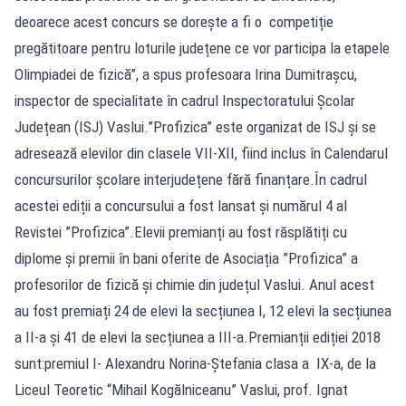
deoarece acest concurs se dorește a fi o competiție
pregătitoare pentru loturile județene ce vor participa la etapele
Olimpiadei de fizică”, a spus profesoara Irina Dumitrașcu,
inspector de specialitate în cadrul Inspectoratului Școlar
Județean (ISJ) Vaslui.”Profizica” este organizat de ISJ și se
adresează elevilor din clasele VII-XII, fiind inclus în Calendarul
concursurilor școlare interjudețene fără finanțare.În cadrul
acestei ediții a concursului a fost lansat și numărul 4 al
Revistei ”Profizica”.Elevii premianți au fost răsplătiți cu
diplome și premii în bani oferite de Asociația ”Profizica” a
profesorilor de fizică și chimie din județul Vaslui. Anul acest
au fost premiați 24 de elevi la secțiunea I, 12 elevi la secțiunea
a II-a și 41 de elevi la secțiunea a III-a.Premianții ediției 2018
sunt:premiul I- Alexandru Norina-Ștefania clasa a IX-a, de la
Liceul Teoretic “Mihail Kogălniceanu” Vaslui, prof. Ignat