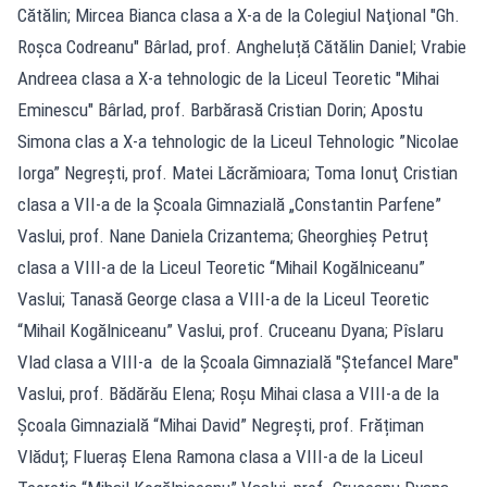
Cătălin; Mircea Bianca clasa a X-a de la Colegiul Naţional "Gh.
Roşca Codreanu" Bârlad, prof. Angheluță Cătălin Daniel; Vrabie
Andreea clasa a X-a tehnologic de la Liceul Teoretic "Mihai
Eminescu" Bârlad, prof. Barbărasă Cristian Dorin; Apostu
Simona clas a X-a tehnologic de la Liceul Tehnologic ”Nicolae
Iorga” Negreşti, prof. Matei Lăcrămioara; Toma Ionuţ Cristian
clasa a VII-a de la Școala Gimnazială „Constantin Parfene”
Vaslui, prof. Nane Daniela Crizantema; Gheorghieș Petruț
clasa a VIII-a de la Liceul Teoretic “Mihail Kogălniceanu”
Vaslui; Tanasă George clasa a VIII-a de la Liceul Teoretic
“Mihail Kogălniceanu” Vaslui, prof. Cruceanu Dyana; Pîslaru
Vlad clasa a VIII-a de la Şcoala Gimnazială "Ștefancel Mare"
Vaslui, prof. Bădărău Elena; Roșu Mihai clasa a VIII-a de la
Şcoala Gimnazială “Mihai David” Negreşti, prof. Frățiman
Vlăduț; Flueraș Elena Ramona clasa a VIII-a de la Liceul