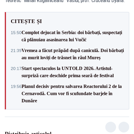
Teoretic “Mihail Kogălniceanu” Vaslui, prof. Cruceanu Dyana.
CITEȘTE ȘI
Complot dejucat în Serbia: doi bărbați, suspectați
15:50
că plănuiau asasinarea lui Vučić
Vremea a făcut prăpăd după caniculă. Doi bărbați
21:39
au murit loviți de trăsnet în râul Mureș
Start spectaculos la UNTOLD 2026. Artistul-
20:17
surpriză care deschide prima seară de festival
Planul decisiv pentru salvarea Reactorului 2 de la
19:56
Cernavodă. Cum vor fi scufundate barjele în
Dunăre
Distribuie articolul