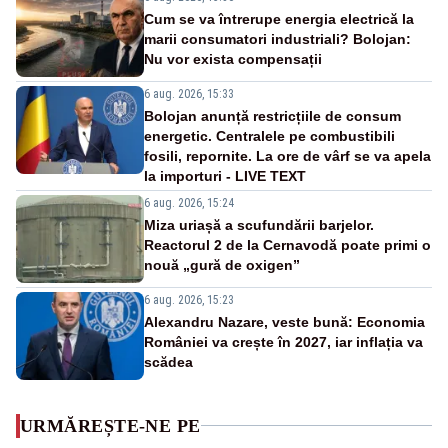
Cum se va întrerupe energia electrică la
marii consumatori industriali? Bolojan:
Nu vor exista compensații
6 aug. 2026, 15:33
Bolojan anunță restricțiile de consum
energetic. Centralele pe combustibili
fosili, repornite. La ore de vârf se va apela
la importuri - LIVE TEXT
6 aug. 2026, 15:24
Miza uriașă a scufundării barjelor.
Reactorul 2 de la Cernavodă poate primi o
nouă „gură de oxigen”
6 aug. 2026, 15:23
Alexandru Nazare, veste bună: Economia
României va crește în 2027, iar inflația va
scădea
URMĂREȘTE-NE PE