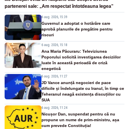
partenerei sale: „Am respectat întotdeauna legea”
6 aug. 2026, 15:39
Guvernul a adoptat o hotărâre care
aprobă planurile de pregătire pentru
riscuri
6 aug. 2026, 15:18
Ana Maria Păcuraru: Televiziunea
Poporului solicită investigarea deciziilor
luate în această perioadă de criză
enegetică
6 aug. 2026, 11:27
JD Vance anunță negocieri de pace
dificile și îndelungate cu Iranul, în timp ce
Teheranul neagă existența discuțiilor cu
SUA
6 aug. 2026, 11:24
Nicușor Dan, suspendat pentru că nu
propune un nume de prim-ministru, așa
cum prevede Constituția!