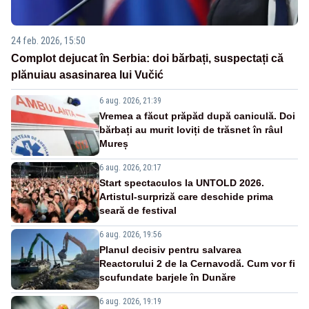
24 feb. 2026, 15:50
Complot dejucat în Serbia: doi bărbați, suspectați că
plănuiau asasinarea lui Vučić
6 aug. 2026, 21:39
Vremea a făcut prăpăd după caniculă. Doi
bărbați au murit loviți de trăsnet în râul
Mureș
6 aug. 2026, 20:17
Start spectaculos la UNTOLD 2026.
Artistul-surpriză care deschide prima
seară de festival
6 aug. 2026, 19:56
Planul decisiv pentru salvarea
Reactorului 2 de la Cernavodă. Cum vor fi
scufundate barjele în Dunăre
6 aug. 2026, 19:19