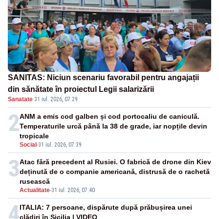
SANITAS: Niciun scenariu favorabil pentru angajații
din sănătate în proiectul Legii salarizării
Sanatate
·
31 iul. 2026, 07:29
2
ANM a emis cod galben și cod portocaliu de caniculă.
Temperaturile urcă până la 38 de grade, iar nopțile devin
tropicale
Social
-
31 iul. 2026, 07:39
3
Atac fără precedent al Rusiei. O fabrică de drone din Kiev
deținută de o companie americană, distrusă de o rachetă
rusească
Actualitate
-
31 iul. 2026, 07:40
4
ITALIA: 7 persoane, dispărute după prăbușirea unei
clădiri în Sicilia | VIDEO