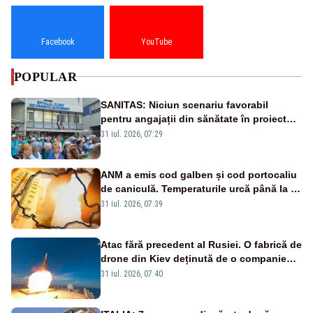
Facebook
YouTube
POPULAR
SANITAS: Niciun scenariu favorabil
pentru angajații din sănătate în proiectul
Legii salarizării
31 iul. 2026, 07:29
ANM a emis cod galben și cod portocaliu
de caniculă. Temperaturile urcă până la 38
de grade, iar nopțile devin tropicale
31 iul. 2026, 07:39
Atac fără precedent al Rusiei. O fabrică de
drone din Kiev deținută de o companie
americană, distrusă de o rachetă
31 iul. 2026, 07:40
rusească