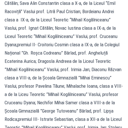
Cătălin; Sava Alin Constantin clasa a X-a, de la Liceul “Emil
Racoviță” Vaslui prof. Litră Paul Cristian; Bordeianu Andrei
clasa a IX-a, de la Liceul Teoretic “Mihail Kogălniceanu”
Vaslui, prof. Ignat Cătălin; Novac Iustina clasa a IX-a, de la
Liceul Teoretic “Mihail Kogălniceanu” Vaslui, prof. Cruceanu
Dyana;premiul II- Croitoriu Cosmin clasa a IX-a, de la Colegiul
Național ”Gh. Roșca Codreanu” Bârlad, prof. Angheluță
Ecaterina Aurica; Dragosla Andreea de la Liceul Teoretic
”Mihail Kogălniceanu” Vaslui, prof. Irimia Jan; Diaconu Răzvan
clasa a VIII-a, de la Școala Gimnazială ”Mihai Eminescu”
Vaslui, profesor Pavelina Tăune; Mihalache Ioana, clasa a VIII-
a de la Liceu Teoretic ”Mihail Kogălniceanu” Vaslui, profesor
Cruceanu Dyana; Nechifor Mihai Samer clasa a VIII-a de la
Școala Gimnazială ”George Tutoveanu” Bârlad, prof. Lipșa
Rodica;premiul III- Istrate Sebastian, clasa a XII-a de la Liceul
Teoretic ”Mihail Kogălniceanu” Vaslui, prof. Irimia Jan; Stoleru