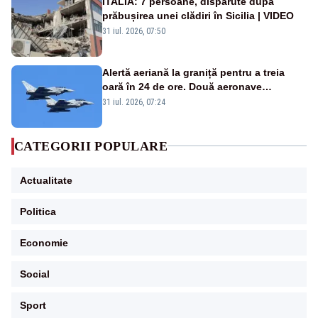
ITALIA: 7 persoane, dispărute după
prăbușirea unei clădiri în Sicilia | VIDEO
31 iul. 2026, 07:50
Alertă aeriană la graniță pentru a treia
oară în 24 de ore. Două aeronave
Eurofighter britanice au fost ridicate de la
31 iul. 2026, 07:24
sol
CATEGORII POPULARE
Actualitate
Politica
Economie
Social
Sport