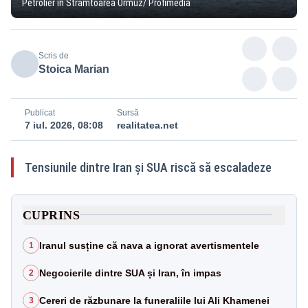
Petrolier în Strâmtoarea Ormuz/ Profimedia
Scris de
Stoica Marian
Publicat
Sursă
7 iul. 2026, 08:08
realitatea.net
Tensiunile dintre Iran și SUA riscă să escaladeze
CUPRINS
Iranul susține că nava a ignorat avertismentele
1
Negocierile dintre SUA și Iran, în impas
2
Cereri de răzbunare la funeraliile lui Ali Khamenei
3