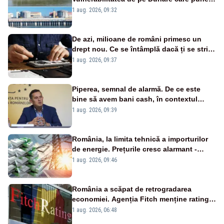
în pericol Centrala Cernavodă era
1 aug. 2026, 09:32
cunoscută de pe vremea lui Ceaușescu
De azi, milioane de români primesc un
drept nou. Ce se întâmplă dacă ți se strică
un produs
1 aug. 2026, 09:37
Piperea, semnal de alarmă. De ce este
bine să avem bani cash, în contextul
alertei energetice?
1 aug. 2026, 09:39
România, la limita tehnică a importurilor
de energie. Prețurile cresc alarmant -
Analiză Realitatea Plus
1 aug. 2026, 09:46
România a scăpat de retrogradarea
economiei. Agenția Fitch menține ratingul
„BBB-” cu perspectivă negativă
1 aug. 2026, 06:48