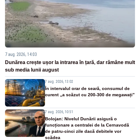
7 aug. 2026, 14:03
Dunărea crește ușor la intrarea în țară, dar rămâne mult
sub media lunii august
7 aug. 2026, 13:02
În intervalul orar de seară, consumul de
curent „a scăzut cu 200-300 de megawați”
7 aug. 2026, 10:51
Bolojan: Nivelul Dunării asigură o
funcționare a centralei de la Cernavodă
de patru-cinci zile dacă debitele vor
scădea