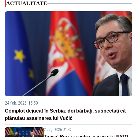
ACTUALITATE
24 feb. 2026, 15:50
Complot dejucat în Serbia: doi bărbați, suspectați că
plănuiau asasinarea lui Vučić
7 aug. 2026, 21:42
Trump: Rusia ar putea lovi un stat NATO