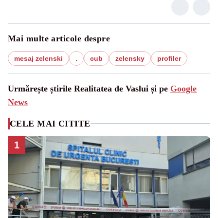
Mai multe articole despre
mesaj zelenski
.
cub
zelensky
profiler
Urmărește știrile Realitatea de Vaslui și pe
Google
News
CELE MAI CITITE
1