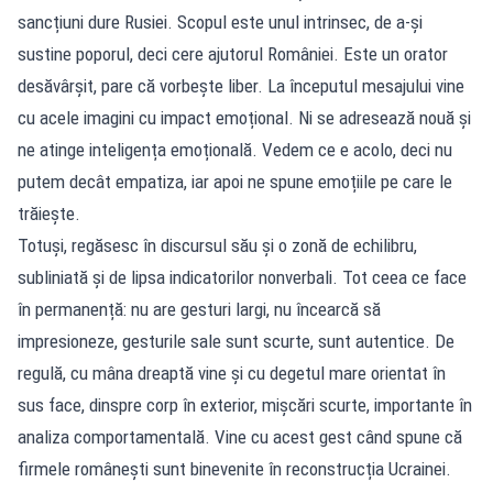
sancțiuni dure Rusiei. Scopul este unul intrinsec, de a-și
sustine poporul, deci cere ajutorul României. Este un orator
desăvârșit, pare că vorbește liber. La începutul mesajului vine
cu acele imagini cu impact emoțional. Ni se adresează nouă și
ne atinge inteligența emoțională. Vedem ce e acolo, deci nu
putem decât empatiza, iar apoi ne spune emoțiile pe care le
trăiește.
Totuși, regăsesc în discursul său și o zonă de echilibru,
subliniată și de lipsa indicatorilor nonverbali. Tot ceea ce face
în permanență: nu are gesturi largi, nu încearcă să
impresioneze, gesturile sale sunt scurte, sunt autentice. De
regulă, cu mâna dreaptă vine și cu degetul mare orientat în
sus face, dinspre corp în exterior, mișcări scurte, importante în
analiza comportamentală. Vine cu acest gest când spune că
firmele românești sunt binevenite în reconstrucția Ucrainei.