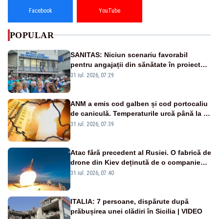
Facebook
YouTube
POPULAR
SANITAS: Niciun scenariu favorabil
pentru angajații din sănătate în proiectul
Legii salarizării
31 iul. 2026, 07:29
ANM a emis cod galben și cod portocaliu
de caniculă. Temperaturile urcă până la 38
de grade, iar nopțile devin tropicale
31 iul. 2026, 07:39
Atac fără precedent al Rusiei. O fabrică de
drone din Kiev deținută de o companie
americană, distrusă de o rachetă
31 iul. 2026, 07:40
rusească
ITALIA: 7 persoane, dispărute după
prăbușirea unei clădiri în Sicilia | VIDEO