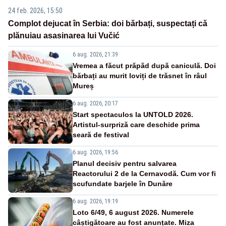
24 feb. 2026, 15:50
Complot dejucat în Serbia: doi bărbați, suspectați că
plănuiau asasinarea lui Vučić
6 aug. 2026, 21:39
Vremea a făcut prăpăd după caniculă. Doi
bărbați au murit loviți de trăsnet în râul
Mureș
6 aug. 2026, 20:17
Start spectaculos la UNTOLD 2026.
Artistul-surpriză care deschide prima
seară de festival
6 aug. 2026, 19:56
Planul decisiv pentru salvarea
Reactorului 2 de la Cernavodă. Cum vor fi
scufundate barjele în Dunăre
6 aug. 2026, 19:19
Loto 6/49, 6 august 2026. Numerele
câștigătoare au fost anunțate. Miza