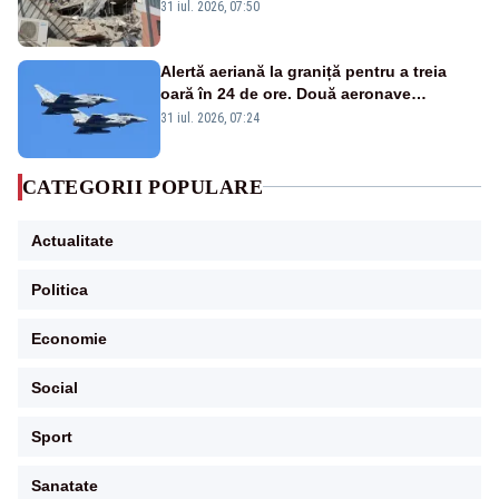
31 iul. 2026, 07:50
Alertă aeriană la graniță pentru a treia
oară în 24 de ore. Două aeronave
Eurofighter britanice au fost ridicate de la
31 iul. 2026, 07:24
sol
CATEGORII POPULARE
Actualitate
Politica
Economie
Social
Sport
Sanatate