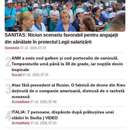
SANITAS: Niciun scenariu favorabil pentru angajații
din sănătate în proiectul Legii salarizării
Sanatate
·
31 iul. 2026, 07:29
2
ANM a emis cod galben și cod portocaliu de caniculă.
Temperaturile urcă până la 38 de grade, iar nopțile devin
tropicale
Social
-
31 iul. 2026, 07:39
3
Atac fără precedent al Rusiei. O fabrică de drone din Kiev
deținută de o companie americană, distrusă de o rachetă
rusească
Actualitate
-
31 iul. 2026, 07:40
4
ITALIA: 7 persoane, dispărute după prăbușirea unei
clădiri în Sicilia | VIDEO
Actualitate
-
31 iul. 2026, 07:50