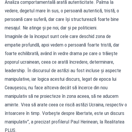
Analiza comportamentală arată autenticitate. Palma la
vedere, degetul mare în sus, o persoană autentică, tristă, o
persoană care suferă, dar care își structurează foarte bine
mesajul. Ne atinge și pe noi, dar și pe politicieni.
Imaginile de la început sunt cele care deschid zona de
empatie profundă, apoi vedem o persoană foarte tristă, dar
foarte echilibrată, având în vedre drama pe care o trăiește
poporul ucrainean, ceea ce arată încredere, determinare,
leadership. În discursul de astăzi au fost incluse și aspecte
manipulative, iar logica acestui discurs, legat de epoca lui
Ceaușescu, nu face altceva decât să încerce din nou
manipulativ să ne proiecteze în zona aceea, să ne aducem
aminte. Vrea să arate ceea ce riscă astăzi Ucraina, respectiv o
întoarcere în timp. Vorbește despre libertate, este un discurs
manipulativ”, a precizat profilerul Paul Herinean, la Realitatea
PLUS.