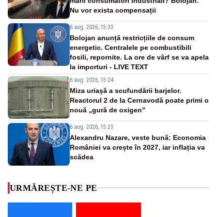
marii consumatori industriali? Bolojan:
Nu vor exista compensații
6 aug. 2026, 15:33
Bolojan anunță restricțiile de consum
energetic. Centralele pe combustibili
fosili, repornite. La ore de vârf se va apela
la importuri - LIVE TEXT
6 aug. 2026, 15:24
Miza uriașă a scufundării barjelor.
Reactorul 2 de la Cernavodă poate primi o
nouă „gură de oxigen”
6 aug. 2026, 15:23
Alexandru Nazare, veste bună: Economia
României va crește în 2027, iar inflația va
scădea
URMĂREȘTE-NE PE