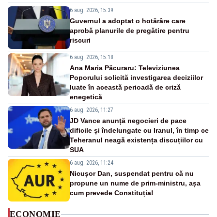
6 aug. 2026, 15:39
Guvernul a adoptat o hotărâre care
aprobă planurile de pregătire pentru
riscuri
6 aug. 2026, 15:18
Ana Maria Păcuraru: Televiziunea
Poporului solicită investigarea deciziilor
luate în această perioadă de criză
enegetică
6 aug. 2026, 11:27
JD Vance anunță negocieri de pace
dificile și îndelungate cu Iranul, în timp ce
Teheranul neagă existența discuțiilor cu
SUA
6 aug. 2026, 11:24
Nicușor Dan, suspendat pentru că nu
propune un nume de prim-ministru, așa
cum prevede Constituția!
ECONOMIE