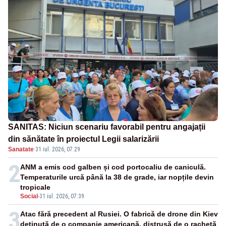
SANITAS: Niciun scenariu favorabil pentru angajații
din sănătate în proiectul Legii salarizării
Sanatate
·
31 iul. 2026, 07:29
2
ANM a emis cod galben și cod portocaliu de caniculă.
Temperaturile urcă până la 38 de grade, iar nopțile devin
tropicale
Social
-
31 iul. 2026, 07:39
3
Atac fără precedent al Rusiei. O fabrică de drone din Kiev
deținută de o companie americană, distrusă de o rachetă