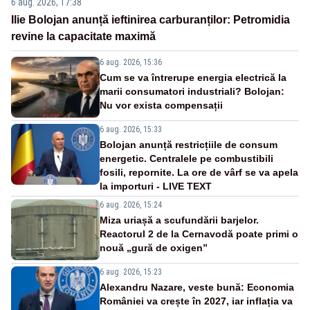
6 aug. 2026, 17:38
Ilie Bolojan anunță ieftinirea carburanților: Petromidia
revine la capacitate maximă
6 aug. 2026, 15:36
Cum se va întrerupe energia electrică la
marii consumatori industriali? Bolojan:
Nu vor exista compensații
6 aug. 2026, 15:33
Bolojan anunță restricțiile de consum
energetic. Centralele pe combustibili
fosili, repornite. La ore de vârf se va apela
la importuri - LIVE TEXT
6 aug. 2026, 15:24
Miza uriașă a scufundării barjelor.
Reactorul 2 de la Cernavodă poate primi o
nouă „gură de oxigen”
6 aug. 2026, 15:23
Alexandru Nazare, veste bună: Economia
României va crește în 2027, iar inflația va