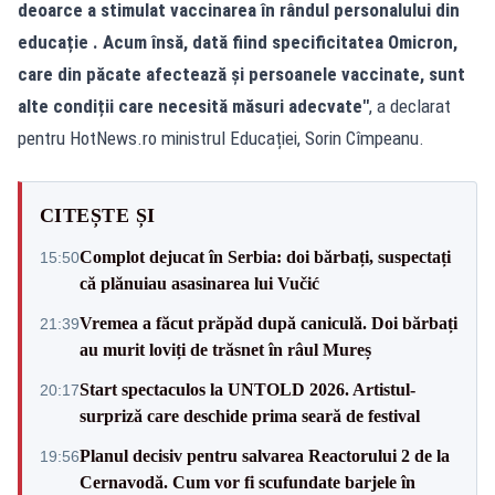
deoarce a stimulat vaccinarea în rândul personalului din
educație . Acum însă, dată fiind specificitatea Omicron,
care din păcate afectează și persoanele vaccinate, sunt
alte condiții care necesită măsuri adecvate"
, a declarat
pentru HotNews.ro ministrul Educației, Sorin Cîmpeanu.
CITEȘTE ȘI
Complot dejucat în Serbia: doi bărbați, suspectați
15:50
că plănuiau asasinarea lui Vučić
Vremea a făcut prăpăd după caniculă. Doi bărbați
21:39
au murit loviți de trăsnet în râul Mureș
Start spectaculos la UNTOLD 2026. Artistul-
20:17
surpriză care deschide prima seară de festival
Planul decisiv pentru salvarea Reactorului 2 de la
19:56
Cernavodă. Cum vor fi scufundate barjele în