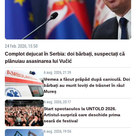
24 feb. 2026, 15:50
Complot dejucat în Serbia: doi bărbați, suspectați că
plănuiau asasinarea lui Vučić
6 aug. 2026, 21:39
Vremea a făcut prăpăd după caniculă. Doi
bărbați au murit loviți de trăsnet în râul
Mureș
6 aug. 2026, 20:17
Start spectaculos la UNTOLD 2026.
Artistul-surpriză care deschide prima
seară de festival
6 aug. 2026, 19:56