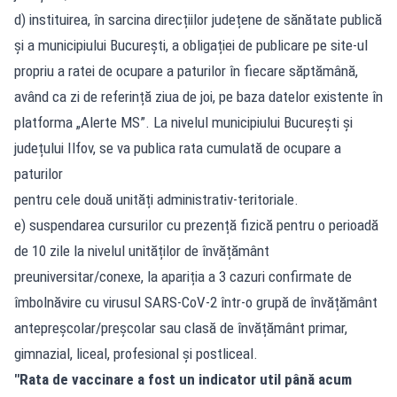
d) instituirea, în sarcina direcțiilor județene de sănătate publică
și a municipiului București, a obligației de publicare pe site-ul
propriu a ratei de ocupare a paturilor în fiecare săptămână,
având ca zi de referință ziua de joi, pe baza datelor existente în
platforma „Alerte MS”. La nivelul municipiului București și
județului Ilfov, se va publica rata cumulată de ocupare a
paturilor
pentru cele două unități administrativ-teritoriale.
e) suspendarea cursurilor cu prezență fizică pentru o perioadă
de 10 zile la nivelul unităților de învățământ
preuniversitar/conexe, la apariția a 3 cazuri confirmate de
îmbolnăvire cu virusul SARS-CoV-2 într-o grupă de învățământ
antepreșcolar/preșcolar sau clasă de învățământ primar,
gimnazial, liceal, profesional și postliceal.
"Rata de vaccinare a fost un indicator util până acum