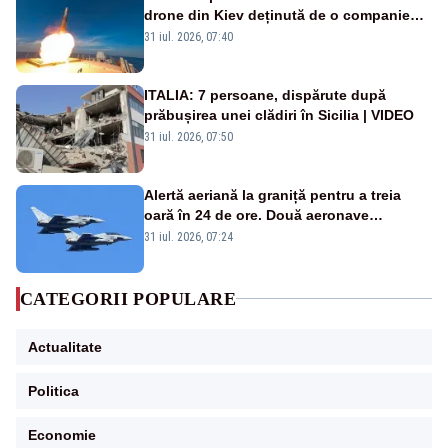
drone din Kiev deținută de o companie
americană, distrusă de o rachetă
31 iul. 2026, 07:40
rusească
ITALIA: 7 persoane, dispărute după
prăbușirea unei clădiri în Sicilia | VIDEO
31 iul. 2026, 07:50
Alertă aeriană la graniță pentru a treia
oară în 24 de ore. Două aeronave
Eurofighter britanice au fost ridicate de la
31 iul. 2026, 07:24
sol
CATEGORII POPULARE
Actualitate
Politica
Economie