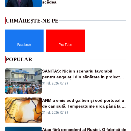
scădea
URMĂREȘTE-NE PE
Facebook
YouTube
POPULAR
SANITAS: Niciun scenariu favorabil
pentru angajații din sănătate în proiectul
Legii salarizării
31 iul. 2026, 07:29
ANM a emis cod galben și cod portocaliu
de caniculă. Temperaturile urcă până la 38
de grade, iar nopțile devin tropicale
31 iul. 2026, 07:39
Atac fără precedent al Rusiei. O fabrică de