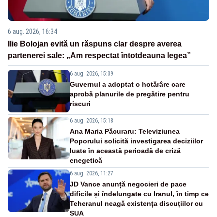
6 aug. 2026, 16:34
Ilie Bolojan evită un răspuns clar despre averea
partenerei sale: „Am respectat întotdeauna legea”
6 aug. 2026, 15:39
Guvernul a adoptat o hotărâre care
aprobă planurile de pregătire pentru
riscuri
6 aug. 2026, 15:18
Ana Maria Păcuraru: Televiziunea
Poporului solicită investigarea deciziilor
luate în această perioadă de criză
enegetică
6 aug. 2026, 11:27
JD Vance anunță negocieri de pace
dificile și îndelungate cu Iranul, în timp ce
Teheranul neagă existența discuțiilor cu
SUA