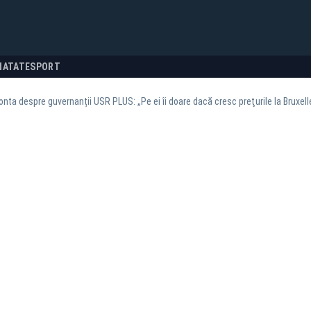
NATATE
SPORT
onta despre guvernanții USR PLUS: „Pe ei îi doare dacă cresc preţurile la Bruxell