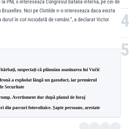
 la PNL ii intereseaza Congresul batalia interna, pe cei de
a Bruxelles. Nici pe Clotilde n-o intereseaza daca exista
 durut în cot niciodată de români.”, a declarat Victor
bărbați, suspectați că plănuiau asasinarea lui Vučić
dronă a explodat lângă un gazoduct, iar premierul
de Securitate
Trump. Avertisment dur după planul de foraj
ri din parcuri fotovoltaice. Șapte persoane, arestate