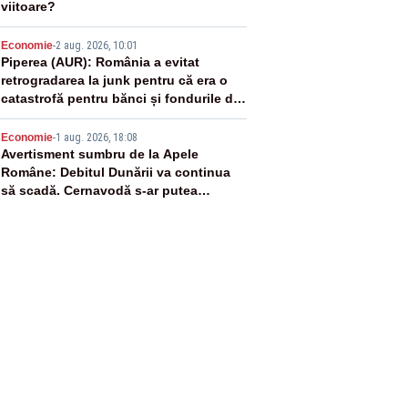
viitoare?
4
Economie
-
2 aug. 2026, 10:01
Piperea (AUR): România a evitat
retrogradarea la junk pentru că era o
catastrofă pentru bănci și fondurile de
pensii
5
Economie
-
1 aug. 2026, 18:08
Avertisment sumbru de la Apele
Române: Debitul Dunării va continua
să scadă. Cernavodă s-ar putea
închide în 4 zile