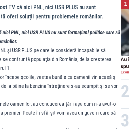
1
post TV că nici PNL, nici USR PLUS nu sunt
tă oferi soluții pentru problemele românilor.
ă nici PNL, nici USR PLUS nu sunt formațiuni politice care să
omânilor.
 PNL și USR PLUS pe care le consideră incapabile să
 se confruntă populația din România, de la creșterea
Au 
spu
rul 1.
Econ
pas
or începe școlile, vestea bună e ca oamenii vin acasă și
 de la pâine la benzina întreținere s-au scumpit și se vor
emele oamenilor, au conducerea țării așa cum n-a avut-o
 la premier. Poate în sfârșit vom avea un guvern care să