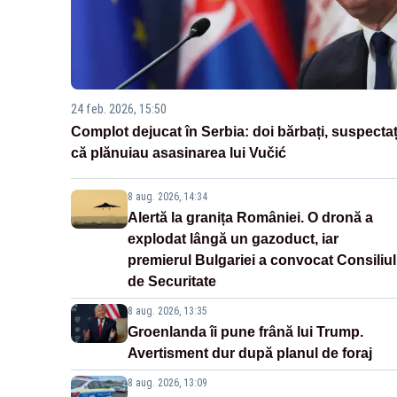
24 feb. 2026, 15:50
Complot dejucat în Serbia: doi bărbați, suspectaț
că plănuiau asasinarea lui Vučić
8 aug. 2026, 14:34
Alertă la granița României. O dronă a
explodat lângă un gazoduct, iar
premierul Bulgariei a convocat Consiliul
de Securitate
8 aug. 2026, 13:35
Groenlanda îi pune frână lui Trump.
Avertisment dur după planul de foraj
8 aug. 2026, 13:09