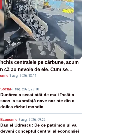
închis centralele pe cărbune, acum
n că au nevoie de ele. Cum se
omie
·
1 aug. 2026, 18:11
ează vina în plină criză energetică
2
Social
-
1 aug. 2026, 23:10
Dunărea a secat atât de mult încât a
scos la suprafață nave naziste din al
doilea război mondial
3
Economie
-
2 aug. 2026, 09:22
Daniel Udrescu: De ce patrimoniul va
deveni conceptul central al economiei