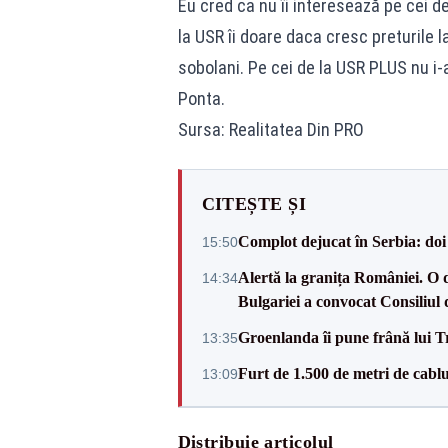
Eu cred ca nu îi interesează pe cei de
la USR îi doare daca cresc preturile l
sobolani. Pe cei de la USR PLUS nu i-a
Ponta.
Sursa: Realitatea Din PRO
CITEȘTE ȘI
Complot dejucat în Serbia: doi 
15:50
Alertă la granița României. O 
14:34
Bulgariei a convocat Consiliul 
Groenlanda îi pune frână lui 
13:35
Furt de 1.500 de metri de cablu
13:09
Distribuie articolul