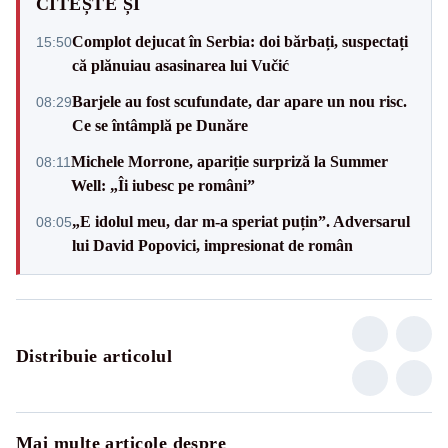
CITEȘTE ȘI
Complot dejucat în Serbia: doi bărbați, suspectați
15:50
că plănuiau asasinarea lui Vučić
Barjele au fost scufundate, dar apare un nou risc.
08:29
Ce se întâmplă pe Dunăre
Michele Morrone, apariție surpriză la Summer
08:11
Well: „Îi iubesc pe români”
„E idolul meu, dar m-a speriat puțin”. Adversarul
08:05
lui David Popovici, impresionat de român
Distribuie articolul
Mai multe articole despre