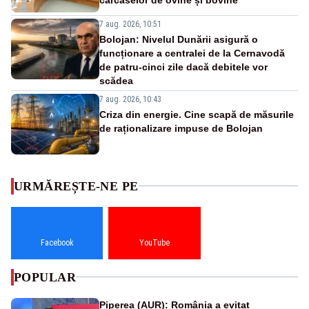
7 aug. 2026, 10:51
Bolojan: Nivelul Dunării asigură o
funcționare a centralei de la Cernavodă
de patru-cinci zile dacă debitele vor
scădea
7 aug. 2026, 10:43
Criza din energie. Cine scapă de măsurile
de raționalizare impuse de Bolojan
URMĂREȘTE-NE PE
Facebook
YouTube
POPULAR
Piperea (AUR): România a evitat