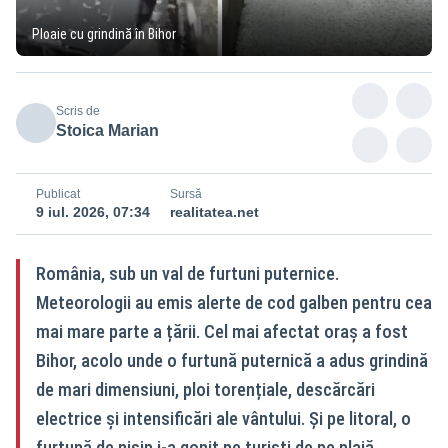
Ploaie cu grindină în Bihor
Scris de
Stoica Marian
Publicat
Sursă
9 iul. 2026, 07:34
realitatea.net
România, sub un val de furtuni puternice.
Meteorologii au emis alerte de cod galben pentru cea
mai mare parte a țării. Cel mai afectat oraș a fost
Bihor, acolo unde o furtună puternică a adus grindină
de mari dimensiuni, ploi torențiale, descărcări
electrice și intensificări ale vântului. Și pe litoral, o
furtună de nisip i-a gonit pe turiști de pe plajă.