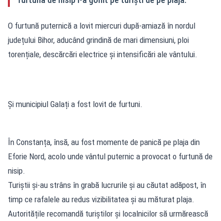
O furtună puternică a lovit miercuri după-amiază în nordul
județului Bihor, aducând grindină de mari dimensiuni, ploi
torențiale, descărcări electrice și intensificări ale vântului.
Și municipiul Galați a fost lovit de furtuni.
În Constanța, însă, au fost momente de panică pe plaja din
Eforie Nord, acolo unde vântul puternic a provocat o furtună de
nisip.
Turiștii și-au strâns în grabă lucrurile și au căutat adăpost, în
timp ce rafalele au redus vizibilitatea și au măturat plaja.
Autoritățile recomandă turiștilor și localnicilor să urmărească