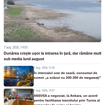
7 aug. 2026, 14:03
Dunărea crește ușor la intrarea în țară, dar rămâne mult
sub media lunii august
7 aug. 2026, 13:02
În intervalul orar de seară, consumul de
curent „a scăzut cu 200-300 de megawați”
7 aug. 2026, 10:57
ANSVSA a negociat, la Ankara, un acord
pentru facilitarea tranzitului prin Turcia al
carcaselor de ovine și bovine