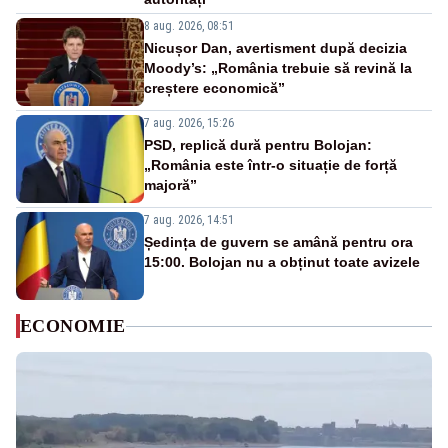
8 aug. 2026, 08:51
Nicușor Dan, avertisment după decizia
Moody’s: „România trebuie să revină la
creștere economică”
7 aug. 2026, 15:26
PSD, replică dură pentru Bolojan:
„România este într-o situație de forță
majoră”
7 aug. 2026, 14:51
Ședința de guvern se amână pentru ora
15:00. Bolojan nu a obținut toate avizele
ECONOMIE