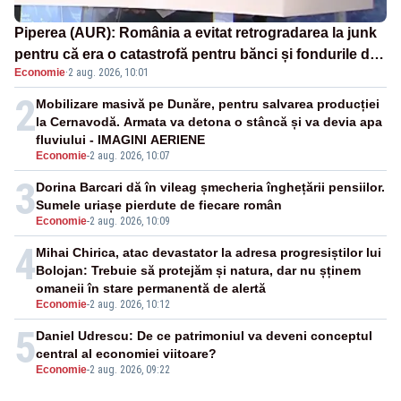
Piperea (AUR): România a evitat retrogradarea la junk
pentru că era o catastrofă pentru bănci și fondurile de
Economie
·
2 aug. 2026, 10:01
pensii
2
Mobilizare masivă pe Dunăre, pentru salvarea producției
la Cernavodă. Armata va detona o stâncă și va devia apa
fluviului - IMAGINI AERIENE
Economie
-
2 aug. 2026, 10:07
3
Dorina Barcari dă în vileag șmecheria înghețării pensiilor.
Sumele uriașe pierdute de fiecare român
Economie
-
2 aug. 2026, 10:09
4
Mihai Chirica, atac devastator la adresa progresiștilor lui
Bolojan: Trebuie să protejăm și natura, dar nu șținem
omaneii în stare permanentă de alertă
Economie
-
2 aug. 2026, 10:12
5
Daniel Udrescu: De ce patrimoniul va deveni conceptul
central al economiei viitoare?
Economie
-
2 aug. 2026, 09:22