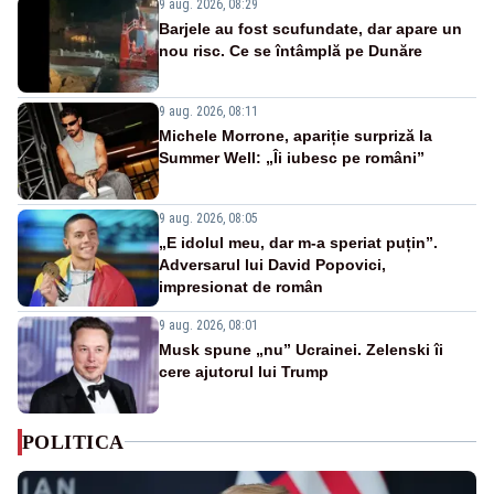
9 aug. 2026, 08:29
Barjele au fost scufundate, dar apare un
nou risc. Ce se întâmplă pe Dunăre
9 aug. 2026, 08:11
Michele Morrone, apariție surpriză la
Summer Well: „Îi iubesc pe români”
9 aug. 2026, 08:05
„E idolul meu, dar m-a speriat puțin”.
Adversarul lui David Popovici,
impresionat de român
9 aug. 2026, 08:01
Musk spune „nu” Ucrainei. Zelenski îi
cere ajutorul lui Trump
POLITICA