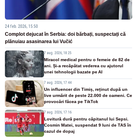
24 feb. 2026, 15:50
Complot dejucat în Serbia: doi bărbați, suspectați că
plănuiau asasinarea lui Vučić
7 aug. 2026, 18:25
Miracol medical pentru o femeie de 82 de
ani. Și-a recăpătat vederea cu ajutorul
unei tehnologii bazate pe AI
7 aug. 2026, 17:44
Un influencer din Timiș, reținut după un
live urmărit de peste 22.000 de oameni. Ce
provocări făcea pe TikTok
7 aug. 2026, 17:16
Lovitură dură pentru căpitanul lui Sepsi.
Cosmin Matei, suspendat 9 luni de TAS în
cazul de dopaj