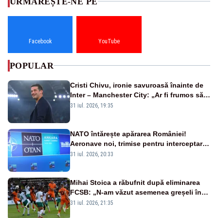
URMĂREȘTE-NE PE
Facebook
YouTube
POPULAR
Cristi Chivu, ironie savuroasă înainte de
Inter – Manchester City: „Ar fi frumos să
mai cumpărați și de la noi”
31 iul. 2026, 19:35
NATO întărește apărarea României!
Aeronave noi, trimise pentru interceptarea
și distrugerea dronelor
31 iul. 2026, 20:33
Mihai Stoica a răbufnit după eliminarea
FCSB: „N-am văzut asemenea greșeli în
190 de meciuri europene”
31 iul. 2026, 21:35