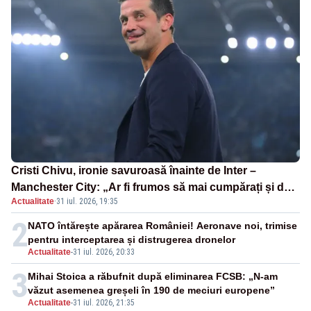
Cristi Chivu, ironie savuroasă înainte de Inter –
Manchester City: „Ar fi frumos să mai cumpărați și de
Actualitate
·
31 iul. 2026, 19:35
la noi”
2
NATO întărește apărarea României! Aeronave noi, trimise
pentru interceptarea și distrugerea dronelor
Actualitate
-
31 iul. 2026, 20:33
3
Mihai Stoica a răbufnit după eliminarea FCSB: „N-am
văzut asemenea greșeli în 190 de meciuri europene”
Actualitate
-
31 iul. 2026, 21:35