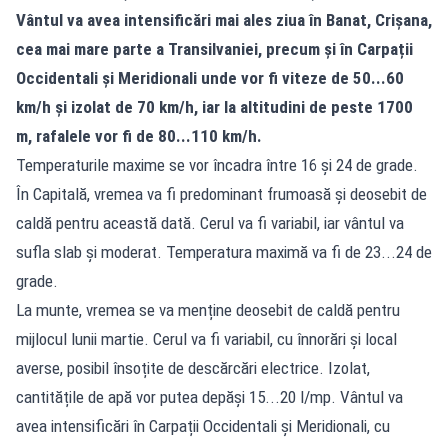
Vântul va avea intensificări mai ales ziua în Banat, Crișana,
cea mai mare parte a Transilvaniei, precum și în Carpații
Occidentali și Meridionali unde vor fi viteze de 50...60
km/h și izolat de 70 km/h, iar la altitudini de peste 1700
m, rafalele vor fi de 80...110 km/h.
Temperaturile maxime se vor încadra între 16 și 24 de grade.
În Capitală, vremea va fi predominant frumoasă și deosebit de
caldă pentru această dată. Cerul va fi variabil, iar vântul va
sufla slab și moderat. Temperatura maximă va fi de 23...24 de
grade.
La munte, vremea se va menține deosebit de caldă pentru
mijlocul lunii martie. Cerul va fi variabil, cu înnorări și local
averse, posibil însoțite de descărcări electrice. Izolat,
cantitățile de apă vor putea depăși 15...20 l/mp. Vântul va
avea intensificări în Carpații Occidentali și Meridionali, cu