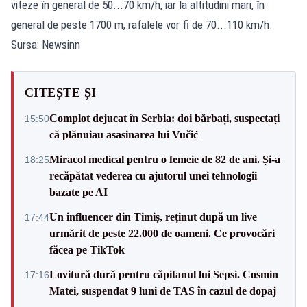
viteze în general de 50...70 km/h, iar la altitudini mari, în
general de peste 1700 m, rafalele vor fi de 70...110 km/h.
Sursa: Newsinn
CITEȘTE ȘI
Complot dejucat în Serbia: doi bărbați, suspectați
15:50
că plănuiau asasinarea lui Vučić
Miracol medical pentru o femeie de 82 de ani. Și-a
18:25
recăpătat vederea cu ajutorul unei tehnologii
bazate pe AI
Un influencer din Timiș, reținut după un live
17:44
urmărit de peste 22.000 de oameni. Ce provocări
făcea pe TikTok
Lovitură dură pentru căpitanul lui Sepsi. Cosmin
17:16
Matei, suspendat 9 luni de TAS în cazul de dopaj