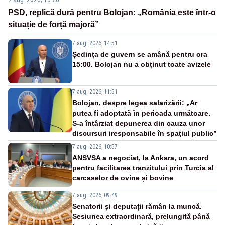
PSD, replică dură pentru Bolojan: „România este într-o
situație de forță majoră”
7 aug. 2026, 14:51
Ședința de guvern se amână pentru ora
15:00. Bolojan nu a obținut toate avizele
7 aug. 2026, 11:51
Bolojan, despre legea salarizării: „Ar
putea fi adoptată în perioada următoare.
S-a întârziat depunerea din cauza unor
discursuri iresponsabile în spaţiul public”
7 aug. 2026, 10:57
ANSVSA a negociat, la Ankara, un acord
pentru facilitarea tranzitului prin Turcia al
carcaselor de ovine și bovine
7 aug. 2026, 09:49
Senatorii și deputații rămân la muncă.
Sesiunea extraordinară, prelungită până