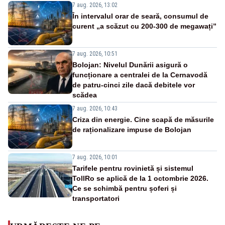
7 aug. 2026, 13:02
În intervalul orar de seară, consumul de
curent „a scăzut cu 200-300 de megawați”
7 aug. 2026, 10:51
Bolojan: Nivelul Dunării asigură o
funcționare a centralei de la Cernavodă
de patru-cinci zile dacă debitele vor
scădea
7 aug. 2026, 10:43
Criza din energie. Cine scapă de măsurile
de raționalizare impuse de Bolojan
7 aug. 2026, 10:01
Tarifele pentru rovinietă și sistemul
TollRo se aplică de la 1 octombrie 2026.
Ce se schimbă pentru șoferi și
transportatori