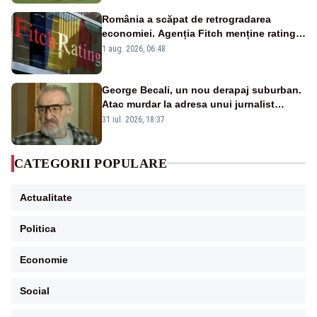
România a scăpat de retrogradarea
economiei. Agenția Fitch menține ratingul
„BBB-” cu perspectivă negativă
1 aug. 2026, 06:48
George Becali, un nou derapaj suburban.
Atac murdar la adresa unui jurnalist
sportiv – AUDIO
31 iul. 2026, 18:37
CATEGORII POPULARE
Actualitate
Politica
Economie
Social