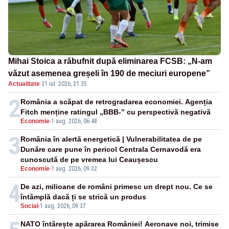
Mihai Stoica a răbufnit după eliminarea FCSB: „N-am
văzut asemenea greșeli în 190 de meciuri europene”
Actualitate
·
31 iul. 2026, 21:35
2
România a scăpat de retrogradarea economiei. Agenția
Fitch menține ratingul „BBB-” cu perspectivă negativă
Economie
-
1 aug. 2026, 06:48
3
România în alertă energetică | Vulnerabilitatea de pe
Dunăre care pune în pericol Centrala Cernavodă era
cunoscută de pe vremea lui Ceaușescu
Economie
-
1 aug. 2026, 09:32
4
De azi, milioane de români primesc un drept nou. Ce se
întâmplă dacă ți se strică un produs
Social
-
1 aug. 2026, 09:37
NATO întărește apărarea României! Aeronave noi, trimise