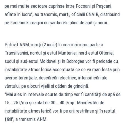
pe mai multe sectoare cuprinse între Focşani şi Paşcani
aflate în lucru", au transmis, marţi, oficialii CNAIR, distribuind
pe Facebook imagini cu şantierele pline de apă şi noroi.
Potrivit ANM, marţi (2 iunie) în cea mai mare parte a
Transilvaniei, nordul şi estul Munteniei, nord-estul Olteniei,
sudul şi sud-estul Moldovei şi în Dobrogea vor fi perioade cu
instabilitate atmosferică accentuată ce se va manifesta prin
averse torenţiale, descărcări electrice, intensificări ale
vântului, pe alocuri vijelii şi căderi de grindină.
"Mai ales în intervale scurte de timp vor fi cantităţi de apă de
15...25 l/mp şi izolat de 30...40 l/mp. Manifestări de
instabilitate atmosferică vor fi pe arii restrânse şi în restul
ţării", a transmis ANM.