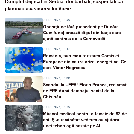
Complot dejucat în Serbia: doi bărbați, suspectați că
plănuiau asasinarea lui Vučić
7 aug. 2026, 19:45
Operațiune fără precedent pe Dunăre.
Cum funcționează digul din barje care
ajută centrala de la Cernavodă
7 aug. 2026, 19:17
România, sub monitorizarea Comisiei
Europene din cauza crizei energetice. Ce
cere Victor Negrescu
7 aug. 2026, 18:56
Scandal la UEFA! Florin Prunea, reclamat
de FRF după derapajul sexist de la
Chișinău
7 aug. 2026, 18:25
Miracol medical pentru o femeie de 82 de
ani. Și-a recăpătat vederea cu ajutorul
unei tehnologii bazate pe AI