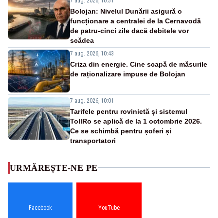
7 aug. 2026, 10:51
Bolojan: Nivelul Dunării asigură o
funcționare a centralei de la Cernavodă
de patru-cinci zile dacă debitele vor
scădea
7 aug. 2026, 10:43
Criza din energie. Cine scapă de măsurile
de raționalizare impuse de Bolojan
7 aug. 2026, 10:01
Tarifele pentru rovinietă și sistemul
TollRo se aplică de la 1 octombrie 2026.
Ce se schimbă pentru șoferi și
transportatori
URMĂREȘTE-NE PE
Facebook
YouTube