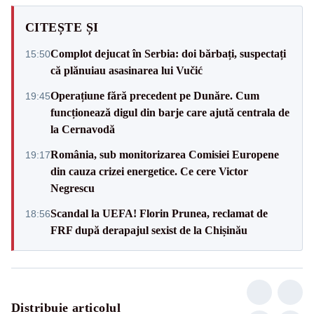
CITEȘTE ȘI
Complot dejucat în Serbia: doi bărbați, suspectați
15:50
că plănuiau asasinarea lui Vučić
Operațiune fără precedent pe Dunăre. Cum
19:45
funcționează digul din barje care ajută centrala de
la Cernavodă
România, sub monitorizarea Comisiei Europene
19:17
din cauza crizei energetice. Ce cere Victor
Negrescu
Scandal la UEFA! Florin Prunea, reclamat de
18:56
FRF după derapajul sexist de la Chișinău
Distribuie articolul