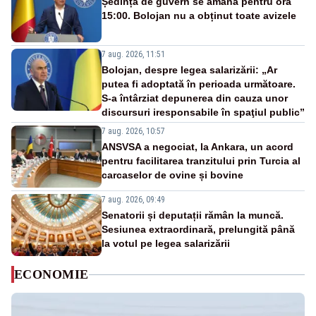
Ședința de guvern se amână pentru ora
15:00. Bolojan nu a obținut toate avizele
7 aug. 2026, 11:51
Bolojan, despre legea salarizării: „Ar
putea fi adoptată în perioada următoare.
S-a întârziat depunerea din cauza unor
discursuri iresponsabile în spaţiul public”
7 aug. 2026, 10:57
ANSVSA a negociat, la Ankara, un acord
pentru facilitarea tranzitului prin Turcia al
carcaselor de ovine și bovine
7 aug. 2026, 09:49
Senatorii și deputații rămân la muncă.
Sesiunea extraordinară, prelungită până
la votul pe legea salarizării
ECONOMIE