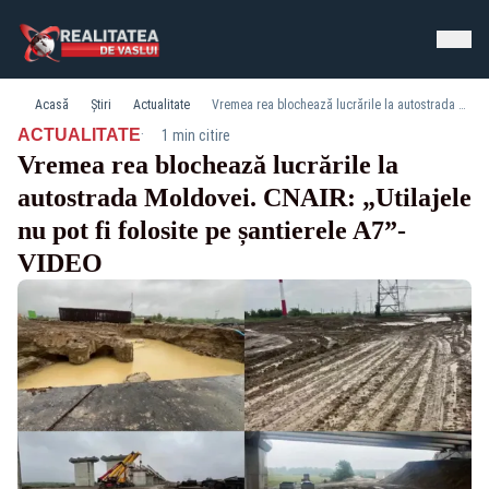
Acasă
Știri
Actualitate
Vremea rea blochează lucrările la autostrada Moldovei. CNAIR: „Utilajele nu pot fi folosite pe șantierele A7”-VIDEO
·
ACTUALITATE
1 min citire
Vremea rea blochează lucrările la
autostrada Moldovei. CNAIR: „Utilajele
nu pot fi folosite pe șantierele A7”-
VIDEO