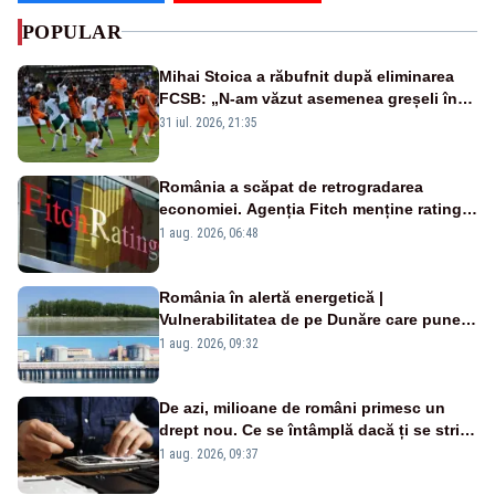
POPULAR
Mihai Stoica a răbufnit după eliminarea
FCSB: „N-am văzut asemenea greșeli în
190 de meciuri europene”
31 iul. 2026, 21:35
România a scăpat de retrogradarea
economiei. Agenția Fitch menține ratingul
„BBB-” cu perspectivă negativă
1 aug. 2026, 06:48
România în alertă energetică |
Vulnerabilitatea de pe Dunăre care pune
în pericol Centrala Cernavodă era
1 aug. 2026, 09:32
cunoscută de pe vremea lui Ceaușescu
De azi, milioane de români primesc un
drept nou. Ce se întâmplă dacă ți se strică
un produs
1 aug. 2026, 09:37