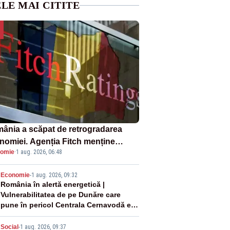
LE MAI CITITE
ânia a scăpat de retrogradarea
nomiei. Agenția Fitch menține
omie
·
1 aug. 2026, 06:48
ingul „BBB-” cu perspectivă
ativă
2
Economie
-
1 aug. 2026, 09:32
România în alertă energetică |
Vulnerabilitatea de pe Dunăre care
pune în pericol Centrala Cernavodă era
cunoscută de pe vremea lui Ceaușescu
Social
-
1 aug. 2026, 09:37