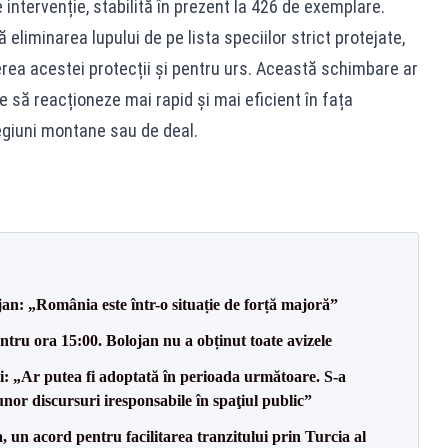
e intervenție, stabilită în prezent la 426 de exemplare.
 eliminarea lupului de pe lista speciilor strict protejate,
erea acestei protecții și pentru urs. Această schimbare ar
le să reacționeze mai rapid și mai eficient în fața
regiuni montane sau de deal.
an: „România este într-o situație de forță majoră”
tru ora 15:00. Bolojan nu a obținut toate avizele
ii: „Ar putea fi adoptată în perioada următoare. S-a
nor discursuri iresponsabile în spaţiul public”
un acord pentru facilitarea tranzitului prin Turcia al