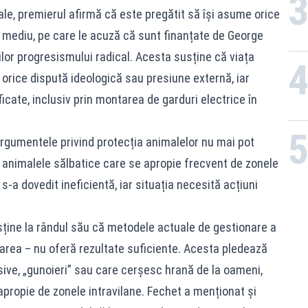
ale, premierul afirmă că este pregătit să își asume orice
de mediu, pe care le acuză că sunt finanțate de George
ilor progresismului radical. Acesta susține că viața
orice dispută ideologică sau presiune externă, iar
icate, inclusiv prin montarea de garduri electrice în
argumentele privind protecția animalelor nu mai pot
e animalele sălbatice care se apropie frecvent de zonele
r s-a dovedit ineficientă, iar situația necesită acțiuni
sține la rândul său că metodele actuale de gestionare a
area – nu oferă rezultate suficiente. Acesta pledează
ive, „gunoieri” sau care cerșesc hrană de la oameni,
apropie de zonele intravilane. Fechet a menționat și