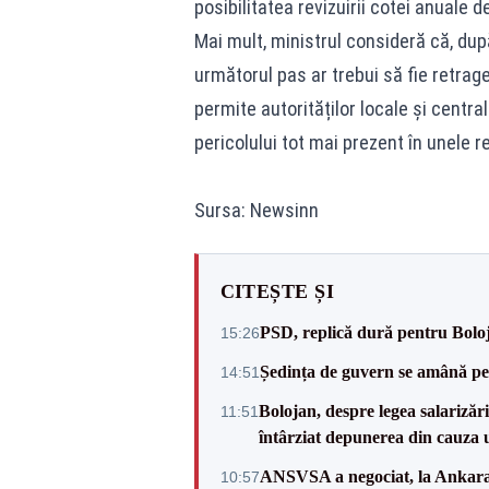
posibilitatea revizuirii cotei anuale d
Mai mult, ministrul consideră că, după
următorul pas ar trebui să fie retrag
permite autorităților locale și centra
pericolului tot mai prezent în unele 
Sursa: Newsinn
CITEȘTE ȘI
PSD, replică dură pentru Boloj
15:26
Ședința de guvern se amână pen
14:51
Bolojan, despre legea salarizăr
11:51
întârziat depunerea din cauza u
ANSVSA a negociat, la Ankara, 
10:57