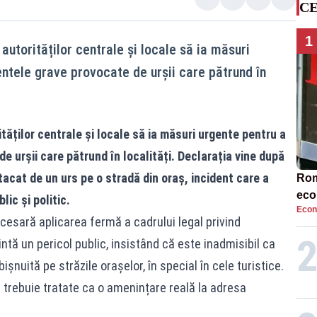
CE
1
utorităților centrale și locale să ia măsuri
entele grave provocate de urșii care pătrund în
tăților centrale și locale să ia măsuri urgente pentru a
e urșii care pătrund în localități. Declarația vine după
acat de un urs pe o stradă din oraș, incident care a
Rom
eco
lic și politic.
Econ
rat
cesară aplicarea fermă a cadrului legal privind
neg
tă un pericol public, insistând că este inadmisibil ca
șnuită pe străzile orașelor, în special în cele turistice.
 trebuie tratate ca o amenințare reală la adresa