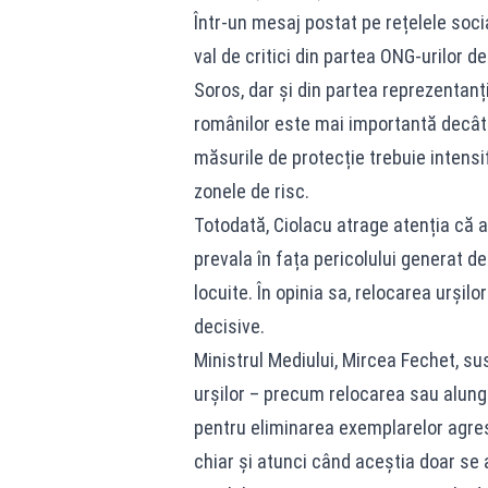
Într-un mesaj postat pe rețelele soci
val de critici din partea ONG-urilor 
Soros, dar și din partea reprezentanț
românilor este mai importantă decât 
măsurile de protecție trebuie intensif
zonele de risc.
Totodată, Ciolacu atrage atenția că 
prevala în fața pericolului generat d
locuite. În opinia sa, relocarea urșilo
decisive.
Ministrul Mediului, Mircea Fechet, su
urșilor – precum relocarea sau alung
pentru eliminarea exemplarelor agres
chiar și atunci când aceștia doar se 