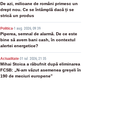
3
De azi, milioane de români primesc un
drept nou. Ce se întâmplă dacă ți se
strică un produs
4
Politica
-
1 aug. 2026, 09:39
Piperea, semnal de alarmă. De ce este
bine să avem bani cash, în contextul
alertei energetice?
5
Actualitate
-
31 iul. 2026, 21:35
Mihai Stoica a răbufnit după eliminarea
FCSB: „N-am văzut asemenea greșeli în
190 de meciuri europene”