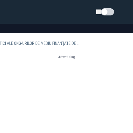
Schimba tema
CIOLACU SUSȚINE EXTRAGEREA URȘILOR CARE AJUNG ÎN LOCALITĂȚI: „ÎMI ASUM ORICE CRITICI ALE ONG-URILOR DE MEDIU FINANȚATE DE SOROS”
Advertising