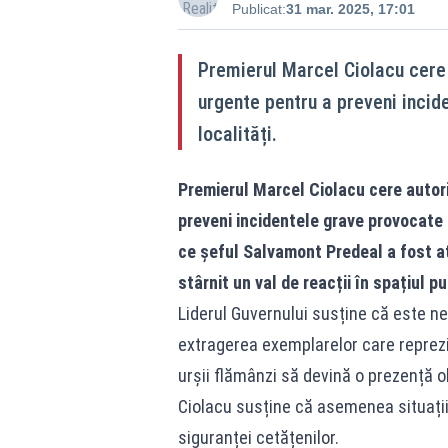
Publicat:
31 mar. 2025, 17:01
Premierul Marcel Ciolacu cere a
urgente pentru a preveni incid
localități.
Premierul Marcel Ciolacu cere autori
preveni incidentele grave provocate d
ce șeful Salvamont Predeal a fost at
stârnit un val de reacții în spațiul pub
Liderul Guvernului susține că este ne
extragerea exemplarelor care reprezin
urșii flămânzi să devină o prezență obi
Ciolacu susține că asemenea situații
siguranței cetățenilor.