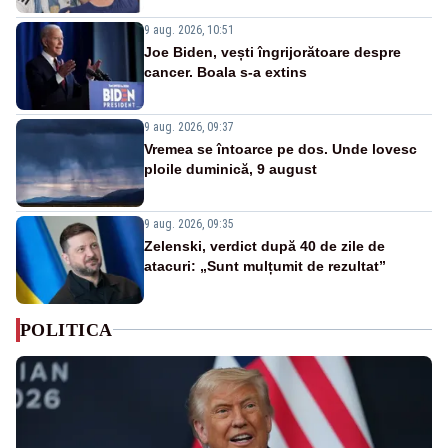
9 aug. 2026, 10:51
Joe Biden, vești îngrijorătoare despre
cancer. Boala s-a extins
9 aug. 2026, 09:37
Vremea se întoarce pe dos. Unde lovesc
ploile duminică, 9 august
9 aug. 2026, 09:35
Zelenski, verdict după 40 de zile de
atacuri: „Sunt mulțumit de rezultat”
POLITICA