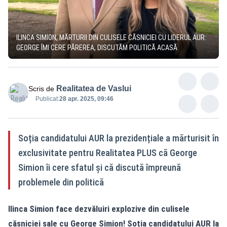
ILINCA SIMION, MĂRTURII DIN CULISELE CĂSNICIEI CU LIDERUL AUR:
GEORGE ÎMI CERE PĂREREA, DISCUTĂM POLITICĂ ACASĂ
Realitatea de Vaslui
Scris de
Publicat:
28 apr. 2025, 09:46
Soția candidatului AUR la prezidențiale a mărturisit în
exclusivitate pentru Realitatea PLUS că George
Simion îi cere sfatul și că discută împreună
problemele din politică
Ilinca Simion face dezvăluiri explozive din culisele
căsniciei sale cu George Simion! Soția candidatului AUR la