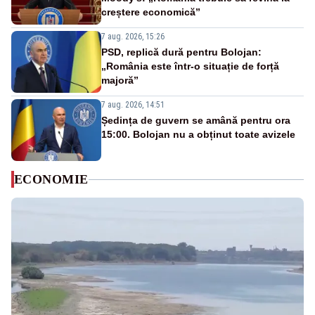
creștere economică”
7 aug. 2026, 15:26
PSD, replică dură pentru Bolojan:
„România este într-o situație de forță
majoră”
7 aug. 2026, 14:51
Ședința de guvern se amână pentru ora
15:00. Bolojan nu a obținut toate avizele
ECONOMIE