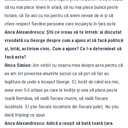
să nu mai plece tinerii în afară, să nu mai plece bunicii peste
hotare, să fie aici cu noi pentru că avem nevoie de ei și să
ofere respect fiecărei persoane care locuiește în țara asta.
Anca Alexandrescu: Știi ce vreau să te întreb: ai discutat
vreodată cu George despre cum a ajuns el să facă politică
și, întâi, activism civic. Cum a ajuns? Ce l-a determinat să
facă asta?
Ilinca Simion:
Am vorbit cu soacra mea despre asta pentru că
ea am tot povestea anumite lucruri ca să pot să fac eu
legătura de unde a început George. El, încât de când era mic,
avea vreo 5-6 atlase pe care le învăța și voia să plece peste
toată România, să vadă fiecare munte, să vadă fiecare
localitate. El știe fiecare localitate din fiecare județ. Nu știu
dacă înțelegi ce spun.
Anca Alexandrescu: Adică a reușit să bată toată țara.