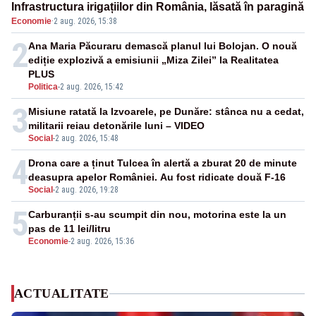
Infrastructura irigațiilor din România, lăsată în paragină
Economie
·
2 aug. 2026, 15:38
2
Ana Maria Păcuraru demască planul lui Bolojan. O nouă
ediție explozivă a emisiunii „Miza Zilei” la Realitatea
PLUS
Politica
-
2 aug. 2026, 15:42
3
Misiune ratată la Izvoarele, pe Dunăre: stânca nu a cedat,
militarii reiau detonările luni – VIDEO
Social
-
2 aug. 2026, 15:48
4
Drona care a ținut Tulcea în alertă a zburat 20 de minute
deasupra apelor României. Au fost ridicate două F-16
Social
-
2 aug. 2026, 19:28
5
Carburanții s-au scumpit din nou, motorina este la un
pas de 11 lei/litru
Economie
-
2 aug. 2026, 15:36
ACTUALITATE