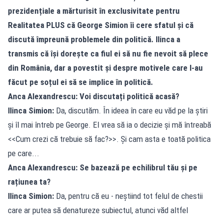
prezidențiale a mărturisit în exclusivitate pentru
Realitatea PLUS că George Simion îi cere sfatul și că
discută împreună problemele din politică. Ilinca a
transmis că își dorește ca fiul ei să nu fie nevoit să plece
din România, dar a povestit și despre motivele care l-au
făcut pe soțul ei să se implice în politică.
Anca Alexandrescu: Voi discutați politică acasă?
Ilinca Simion:
Da, discutăm. În ideea în care eu văd pe la știri
și îl mai întreb pe George. El vrea să ia o decizie și mă întreabă
<<Cum crezi că trebuie să fac?>>. Și cam asta e toată politica
pe care...
Anca Alexandrescu: Se bazează pe echilibrul tău și pe
rațiunea ta?
Ilinca Simion:
Da, pentru că eu - neștiind tot felul de chestii
care ar putea să denatureze subiectul, atunci văd altfel