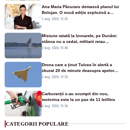
Ana Maria Păcuraru demască planul lui
Bolojan. O nouă ediție explozivă a
emisiunii „Miza Zilei” la Realitatea PLUS
2 aug. 2026, 15:42
Misiune ratată la Izvoarele, pe Dunăre:
stânca nu a cedat, militarii reiau
detonările luni – VIDEO
2 aug. 2026, 15:48
Drona care a ținut Tulcea în alertă a
zburat 20 de minute deasupra apelor
României. Au fost ridicate două F-16
2 aug. 2026, 19:28
Carburanții s-au scumpit din nou,
motorina este la un pas de 11 lei/litru
2 aug. 2026, 15:36
CATEGORII POPULARE