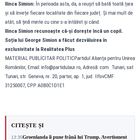
Ilinca Simion:
În perioada asta, da, a reușit să bată toată țara
și să învețe fiecare localitate din fiecare județ. Și mai mult de
atât, să țină minte cu cine s-a întâlnit și când.
Ilinca Simion recunoaște că-și dorește încă un copil.
Soția lui George Simion a făcut dezvăluirea în
exclusivitate la Realitatea Plus
MATERIAL PUBLICITAR POLITICPartidul Alianța pentru Unirea
Românilor, Email:
info@partidulaur.ro
, Adresă: com. Tunari, sat
Tunari, str. Geneva, nr. 20, parter, ap. 1, jud. IlfovCMF:
31250007, CPP A0B0C1D1E1
CITEȘTE ȘI
Groenlanda îi pune frână lui Trump. Avertisment
13:35