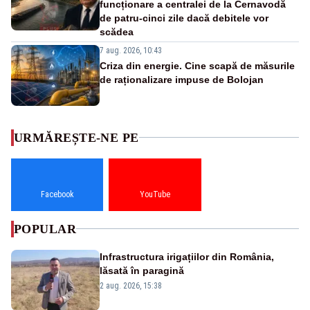
funcționare a centralei de la Cernavodă
de patru-cinci zile dacă debitele vor
scădea
7 aug. 2026, 10:43
Criza din energie. Cine scapă de măsurile
de raționalizare impuse de Bolojan
URMĂREȘTE-NE PE
Facebook
YouTube
POPULAR
Infrastructura irigațiilor din România,
lăsată în paragină
2 aug. 2026, 15:38