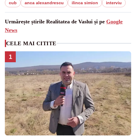
cub
anca alexandrescu
ilinca simion
interviu
Urmărește știrile Realitatea de Vaslui și pe
Google
News
CELE MAI CITITE
1