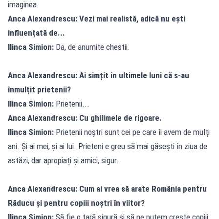
imaginea.
Anca Alexandrescu: Vezi mai realistă, adică nu ești
influențată de...
Ilinca Simion:
Da, de anumite chestii.
Anca Alexandrescu: Ai simțit în ultimele luni că s-au
înmulțit prietenii?
Ilinca Simion:
Prietenii...
Anca Alexandrescu: Cu ghilimele de rigoare.
Ilinca Simion:
Prietenii noștri sunt cei pe care îi avem de mulți
ani. Și ai mei, și ai lui. Prieteni e greu să mai găsești în ziua de
astăzi, dar apropiați și amici, sigur.
Anca Alexandrescu: Cum ai vrea să arate România pentru
Răducu și pentru copiii noștri în viitor?
Ilinca Simion:
Să fie o țară sigură și să ne putem crește copiii,