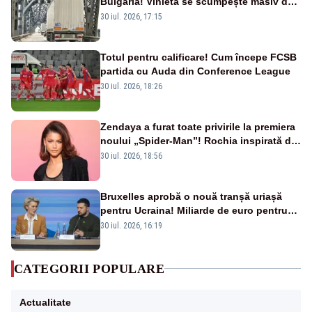
Bulgaria! Vinieta se scumpește masiv de
la 1 august
30 iul. 2026, 17:15
Totul pentru calificare! Cum începe FCSB
partida cu Auda din Conference League
30 iul. 2026, 18:26
Zendaya a furat toate privirile la premiera
noului „Spider-Man”! Rochia inspirată de
pânza de păianjen a făcut senzație
30 iul. 2026, 18:56
Bruxelles aprobă o nouă tranșă uriașă
pentru Ucraina! Miliarde de euro pentru
armament și apărare
30 iul. 2026, 16:19
CATEGORII POPULARE
Actualitate