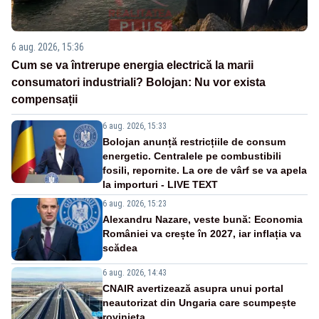
6 aug. 2026, 15:36
Cum se va întrerupe energia electrică la marii
consumatori industriali? Bolojan: Nu vor exista
compensații
6 aug. 2026, 15:33
Bolojan anunță restricțiile de consum
energetic. Centralele pe combustibili
fosili, repornite. La ore de vârf se va apela
la importuri - LIVE TEXT
6 aug. 2026, 15:23
Alexandru Nazare, veste bună: Economia
României va crește în 2027, iar inflația va
scădea
6 aug. 2026, 14:43
CNAIR avertizează asupra unui portal
neautorizat din Ungaria care scumpește
rovinieta