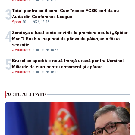
Actualitate
-
30 iul. 2026, 17:15
3
Totul pentru calificare! Cum începe FCSB partida cu
Auda din Conference League
Sport
-
30 iul. 2026, 18:26
4
Zendaya a furat toate privirile la premiera noului „Spider-
Man”! Rochia inspirată de pânza de păianjen a făcut
senzație
Actualitate
-
30 iul. 2026, 18:56
5
Bruxelles aprobă o nouă tranșă uriașă pentru Ucraina!
Miliarde de euro pentru armament și apărare
Actualitate
-
30 iul. 2026, 16:19
ACTUALITATE