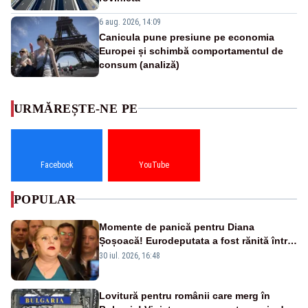
6 aug. 2026, 14:09
Canicula pune presiune pe economia
Europei și schimbă comportamentul de
consum (analiză)
URMĂREȘTE-NE PE
Facebook
YouTube
POPULAR
Momente de panică pentru Diana
Șoșoacă! Eurodeputata a fost rănită într-
un accident rutier
30 iul. 2026, 16:48
Lovitură pentru românii care merg în