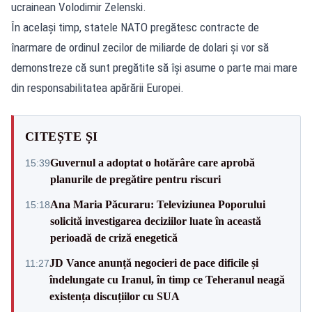
ucrainean Volodimir Zelenski.
În același timp, statele NATO pregătesc contracte de
înarmare de ordinul zecilor de miliarde de dolari și vor să
demonstreze că sunt pregătite să își asume o parte mai mare
din responsabilitatea apărării Europei.
CITEȘTE ȘI
Guvernul a adoptat o hotărâre care aprobă
15:39
planurile de pregătire pentru riscuri
Ana Maria Păcuraru: Televiziunea Poporului
15:18
solicită investigarea deciziilor luate în această
perioadă de criză enegetică
JD Vance anunță negocieri de pace dificile și
11:27
îndelungate cu Iranul, în timp ce Teheranul neagă
existența discuțiilor cu SUA