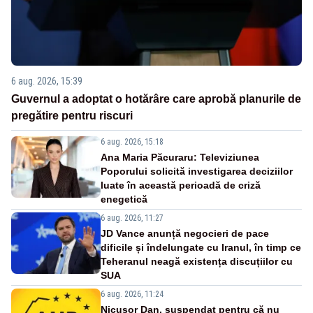
6 aug. 2026, 15:39
Guvernul a adoptat o hotărâre care aprobă planurile de
pregătire pentru riscuri
6 aug. 2026, 15:18
Ana Maria Păcuraru: Televiziunea
Poporului solicită investigarea deciziilor
luate în această perioadă de criză
enegetică
6 aug. 2026, 11:27
JD Vance anunță negocieri de pace
dificile și îndelungate cu Iranul, în timp ce
Teheranul neagă existența discuțiilor cu
SUA
6 aug. 2026, 11:24
Nicușor Dan, suspendat pentru că nu