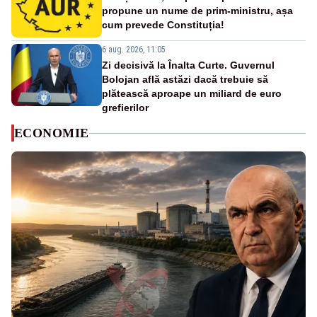
propune un nume de prim-ministru, așa
cum prevede Constituția!
6 aug. 2026, 11:05
Zi decisivă la Înalta Curte. Guvernul
Bolojan află astăzi dacă trebuie să
plătească aproape un miliard de euro
grefierilor
ECONOMIE