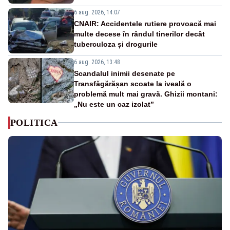
6 aug. 2026, 14:07
CNAIR: Accidentele rutiere provoacă mai
multe decese în rândul tinerilor decât
tuberculoza și drogurile
6 aug. 2026, 13:48
Scandalul inimii desenate pe
Transfăgărășan scoate la iveală o
problemă mult mai gravă. Ghizii montani:
„Nu este un caz izolat”
POLITICA