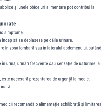
olice și unele obiceiuri alimentare pot contribui la
gnorate
duc simptome.
încep să se deplaseze pe căile urinare.
are în zona lombară sau în lateralul abdomenului, putând
 în urină, urinări frecvente sau senzație de usturime la
, este necesară prezentarea de urgență la medic,
rinară.
medicii recomandă o alimentație echilibrată și limitarea