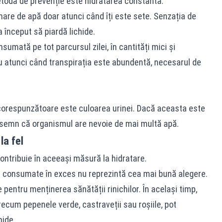
todă de prevenție este hidratarea constantă.
mare de apă doar atunci când îți este sete. Senzația de
 început să piardă lichide.
mată pe tot parcursul zilei, în cantități mici și
au atunci când transpirația este abundentă, necesarul de
i corespunzătoare este culoarea urinei. Dacă aceasta este
un semn că organismul are nevoie de mai multă apă.
la fel
ontribuie în aceeași măsură la hidratare.
sau consumate în exces nu reprezintă cea mai bună alegere.
pentru menținerea sănătății rinichilor. În același timp,
recum pepenele verde, castraveții sau roșiile, pot
hide.