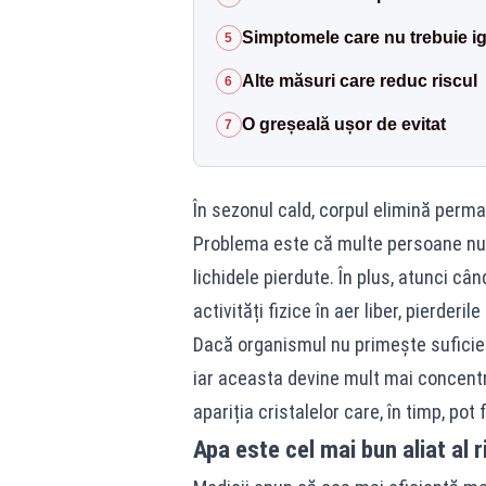
Simptomele care nu trebuie i
5
Alte măsuri care reduc riscul
6
O greșeală ușor de evitat
7
În sezonul cald, corpul elimină perm
Problema este că multe persoane nu î
lichidele pierdute. În plus, atunci c
activități fizice în aer liber, pierderi
Dacă organismul nu primește suficient
iar aceasta devine mult mai concent
apariția cristalelor care, în timp, pot
Apa este cel mai bun aliat al r