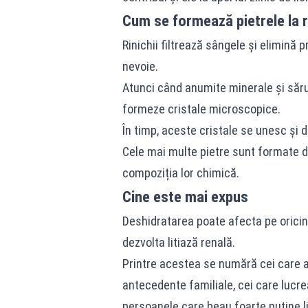
Cum se formează pietrele la r
Rinichii filtrează sângele și elimină
nevoie.
Atunci când anumite minerale și sărur
formeze cristale microscopice.
În timp, aceste cristale se unesc și d
Cele mai multe pietre sunt formate din 
compoziția lor chimică.
Cine este mai expus
Deshidratarea poate afecta pe oricin
dezvolta litiază renală.
Printre acestea se numără cei care au
antecedente familiale, cei care lucre
persoanele care beau foarte puține l