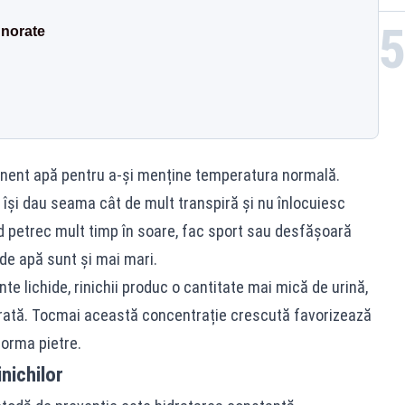
gnorate
anent apă pentru a-și menține temperatura normală.
și dau seama cât de mult transpiră și nu înlocuiesc
ând petrec mult timp în soare, fac sport sau desfășoară
le de apă sunt și mai mari.
e lichide, rinichii produc o cantitate mai mică de urină,
rată. Tocmai această concentrație crescută favorizează
 forma pietre.
inichilor