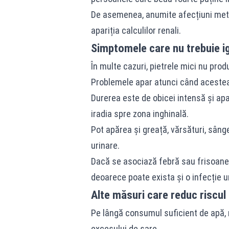
De asemenea, anumite afecțiuni metab
apariția calculilor renali.
Simptomele care nu trebuie i
În multe cazuri, pietrele mici nu pro
Problemele apar atunci când acestea 
Durerea este de obicei intensă și ap
iradia spre zona inghinală.
Pot apărea și greață, vărsături, sânge
urinare.
Dacă se asociază febră sau frisoane
deoarece poate exista și o infecție u
Alte măsuri care reduc riscul
Pe lângă consumul suficient de apă, 
excesului de sare.