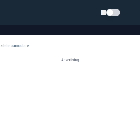
Schimba tema
 zilele caniculare
Advertising