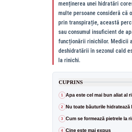
menținerea unei hidratări core
multe persoane consideră că or
prin transpirație, această perc
sau consumul insuficient de ap
funcționării rinichilor. Medicii
deshidratării în sezonul cald e
la rinichi.
CUPRINS
Apa este cel mai bun aliat al ri
1
Nu toate băuturile hidratează l
2
Cum se formează pietrele la ri
3
Cine este mai expus
4