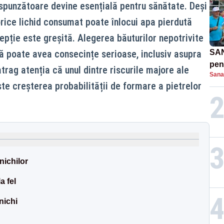
spunzătoare devine esențială pentru sănătate. Deși
ice lichid consumat poate înlocui apa pierdută
epție este greșită. Alegerea băuturilor nepotrivite
ă poate avea consecințe serioase, inclusiv asupra
SAN
pent
 atrag atenția că unul dintre riscurile majore ale
Sana
proi
ste creșterea probabilității de formare a pietrelor
nichilor
a fel
nichi