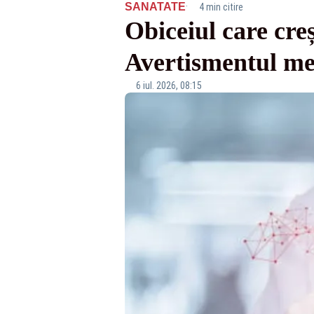
·
SANATATE
4 min citire
Obiceiul care creș
Avertismentul med
6 iul. 2026, 08:15