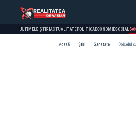
ULTIMELE ȘTIRI
ACTUALITATE
POLITICA
ECONOMIE
SOCIAL
SA
Acasă
Știri
Sanatate
Obiceiul c