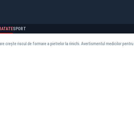
NATATE
SPORT
are crește riscul de formare a pietrelor la rinichi. Avertismentul medicilor pentru