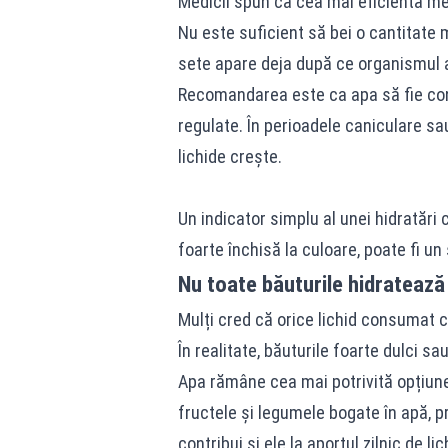
Medicii spun că cea mai eficientă me
Nu este suficient să bei o cantitate 
sete apare deja după ce organismul a
Recomandarea este ca apa să fie consu
regulate. În perioadele caniculare s
lichide crește.
Un indicator simplu al unei hidratăr
foarte închisă la culoare, poate fi 
Nu toate băuturile hidratează 
Mulți cred că orice lichid consumat c
În realitate, băuturile foarte dulci 
Apa rămâne cea mai potrivită opțiune 
fructele și legumele bogate în apă, p
contribui și ele la aportul zilnic de lic