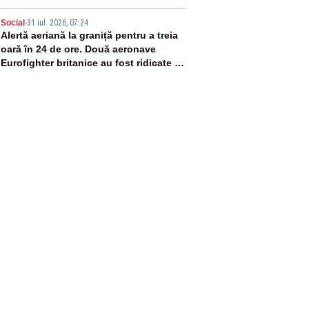
5
Social
-
31 iul. 2026, 07:24
Alertă aeriană la graniță pentru a treia
oară în 24 de ore. Două aeronave
Eurofighter britanice au fost ridicate de
la sol