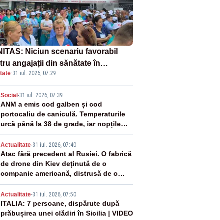
ITAS: Niciun scenariu favorabil
ru angajații din sănătate în
tate
·
31 iul. 2026, 07:29
ectul Legii salarizării
2
Social
-
31 iul. 2026, 07:39
ANM a emis cod galben și cod
portocaliu de caniculă. Temperaturile
urcă până la 38 de grade, iar nopțile
devin tropicale
3
Actualitate
-
31 iul. 2026, 07:40
Atac fără precedent al Rusiei. O fabrică
de drone din Kiev deținută de o
companie americană, distrusă de o
rachetă rusească
4
Actualitate
-
31 iul. 2026, 07:50
ITALIA: 7 persoane, dispărute după
prăbușirea unei clădiri în Sicilia | VIDEO