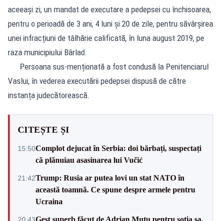
aceeași zi, un mandat de executare a pedepsei cu închisoarea,
pentru o perioadă de 3 ani, 4 luni și 20 de zile, pentru săvârșirea
unei infracțiuni de tâlhărie calificată, în luna august 2019, pe
raza municipiului Bârlad.
Persoana sus-menționată a fost condusă la Penitenciarul
Vaslui, în vederea executării pedepsei dispusă de către
instanța judecătorească.
CITEȘTE ȘI
Complot dejucat în Serbia: doi bărbați, suspectați
15:50
că plănuiau asasinarea lui Vučić
Trump: Rusia ar putea lovi un stat NATO în
21:42
această toamnă. Ce spune despre armele pentru
Ucraina
Gest superb făcut de Adrian Mutu pentru soția sa,
20:43