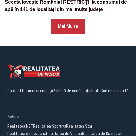
Seceta lovește România! RESTRICȚII la consumul de
apă în 141 de localități din mai multe județe
Mai Multe
Contact
Termeni și condiții
Politică de confidențialitate
Cod de conduită
Parteneri:
Realitatea.NET
Realitatea Sportiva
Realitatea Star
Realitatea de Covasna
Realitatea de Valcea
Realitatea de Bucuresti