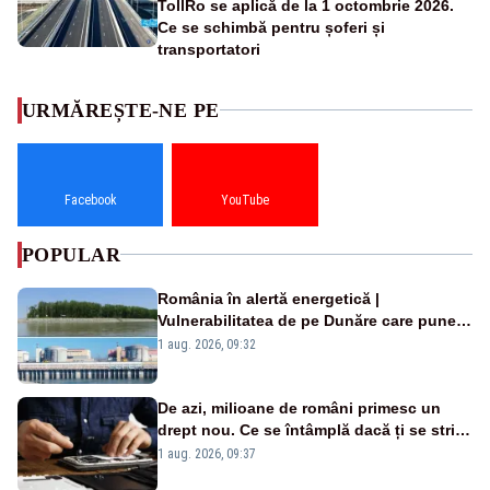
TollRo se aplică de la 1 octombrie 2026.
Ce se schimbă pentru șoferi și
transportatori
URMĂREȘTE-NE PE
Facebook
YouTube
POPULAR
România în alertă energetică |
Vulnerabilitatea de pe Dunăre care pune
în pericol Centrala Cernavodă era
1 aug. 2026, 09:32
cunoscută de pe vremea lui Ceaușescu
De azi, milioane de români primesc un
drept nou. Ce se întâmplă dacă ți se strică
un produs
1 aug. 2026, 09:37