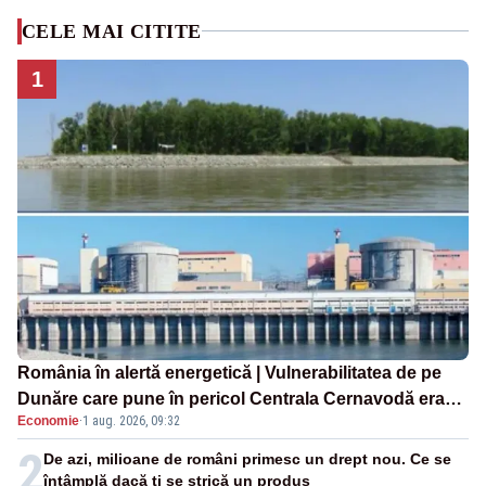
CELE MAI CITITE
1
România în alertă energetică | Vulnerabilitatea de pe
Dunăre care pune în pericol Centrala Cernavodă era
Economie
·
1 aug. 2026, 09:32
cunoscută de pe vremea lui Ceaușescu
2
De azi, milioane de români primesc un drept nou. Ce se
întâmplă dacă ți se strică un produs