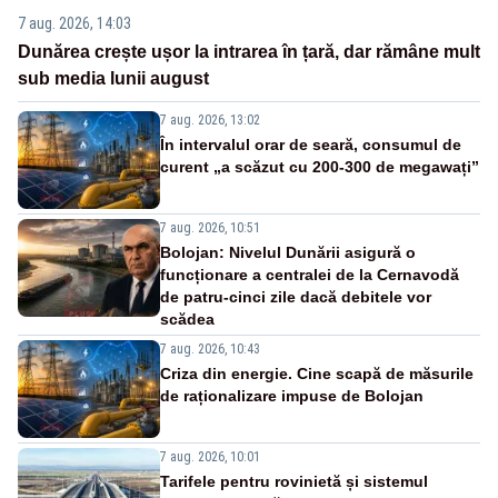
7 aug. 2026, 14:03
Dunărea crește ușor la intrarea în țară, dar rămâne mult
sub media lunii august
7 aug. 2026, 13:02
În intervalul orar de seară, consumul de
curent „a scăzut cu 200-300 de megawați”
7 aug. 2026, 10:51
Bolojan: Nivelul Dunării asigură o
funcționare a centralei de la Cernavodă
de patru-cinci zile dacă debitele vor
scădea
7 aug. 2026, 10:43
Criza din energie. Cine scapă de măsurile
de raționalizare impuse de Bolojan
7 aug. 2026, 10:01
Tarifele pentru rovinietă și sistemul