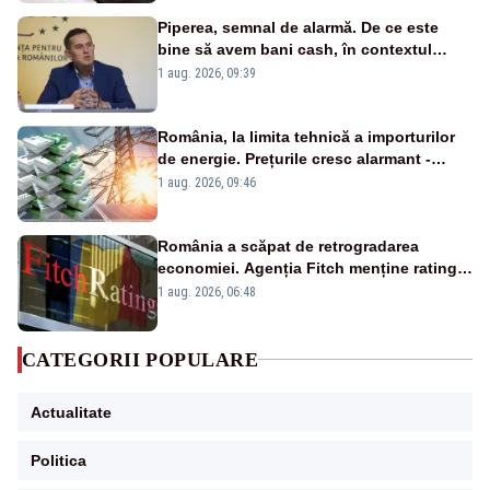
Piperea, semnal de alarmă. De ce este
bine să avem bani cash, în contextul
alertei energetice?
1 aug. 2026, 09:39
România, la limita tehnică a importurilor
de energie. Prețurile cresc alarmant -
Analiză Realitatea Plus
1 aug. 2026, 09:46
România a scăpat de retrogradarea
economiei. Agenția Fitch menține ratingul
„BBB-” cu perspectivă negativă
1 aug. 2026, 06:48
CATEGORII POPULARE
Actualitate
Politica