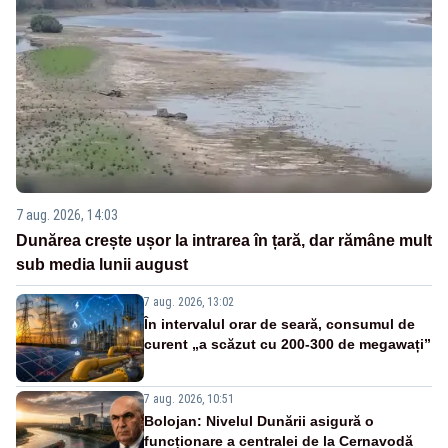
7 aug. 2026, 14:03
Dunărea crește ușor la intrarea în țară, dar rămâne mult
sub media lunii august
7 aug. 2026, 13:02
În intervalul orar de seară, consumul de
curent „a scăzut cu 200-300 de megawați”
7 aug. 2026, 10:51
Bolojan: Nivelul Dunării asigură o
funcționare a centralei de la Cernavodă