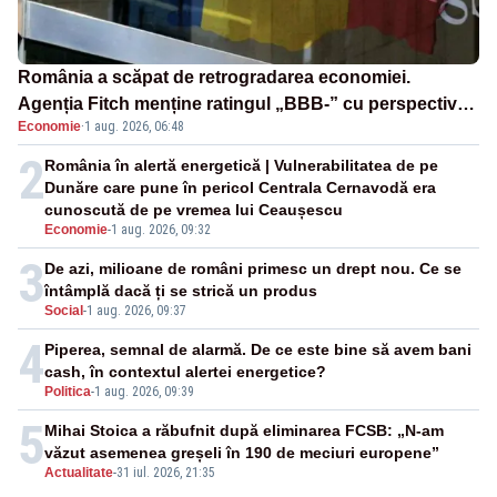
România a scăpat de retrogradarea economiei.
Agenția Fitch menține ratingul „BBB-” cu perspectivă
Economie
·
1 aug. 2026, 06:48
negativă
2
România în alertă energetică | Vulnerabilitatea de pe
Dunăre care pune în pericol Centrala Cernavodă era
cunoscută de pe vremea lui Ceaușescu
Economie
-
1 aug. 2026, 09:32
3
De azi, milioane de români primesc un drept nou. Ce se
întâmplă dacă ți se strică un produs
Social
-
1 aug. 2026, 09:37
4
Piperea, semnal de alarmă. De ce este bine să avem bani
cash, în contextul alertei energetice?
Politica
-
1 aug. 2026, 09:39
5
Mihai Stoica a răbufnit după eliminarea FCSB: „N-am
văzut asemenea greșeli în 190 de meciuri europene”
Actualitate
-
31 iul. 2026, 21:35