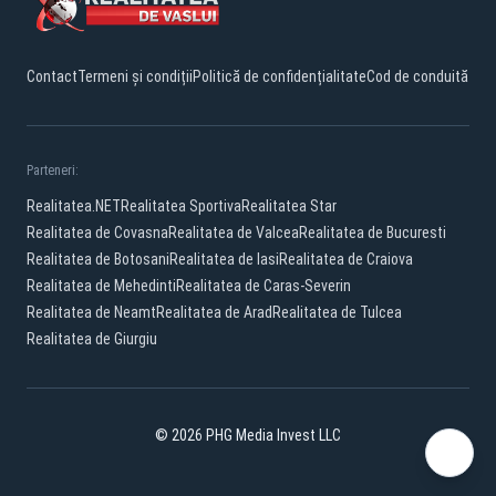
Contact
Termeni și condiții
Politică de confidențialitate
Cod de conduită
Parteneri:
Realitatea.NET
Realitatea Sportiva
Realitatea Star
Realitatea de Covasna
Realitatea de Valcea
Realitatea de Bucuresti
Realitatea de Botosani
Realitatea de Iasi
Realitatea de Craiova
Realitatea de Mehedinti
Realitatea de Caras-Severin
Realitatea de Neamt
Realitatea de Arad
Realitatea de Tulcea
Realitatea de Giurgiu
© 2026 PHG Media Invest LLC
Facebook
YouTube