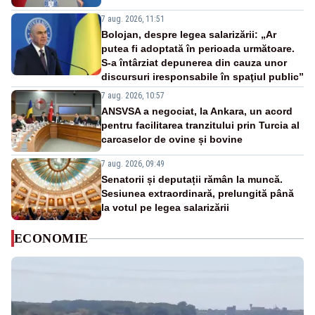
7 aug. 2026, 11:51
Bolojan, despre legea salarizării: „Ar
putea fi adoptată în perioada următoare.
S-a întârziat depunerea din cauza unor
discursuri iresponsabile în spaţiul public”
7 aug. 2026, 10:57
ANSVSA a negociat, la Ankara, un acord
pentru facilitarea tranzitului prin Turcia al
carcaselor de ovine și bovine
7 aug. 2026, 09:49
Senatorii și deputații rămân la muncă.
Sesiunea extraordinară, prelungită până
la votul pe legea salarizării
ECONOMIE