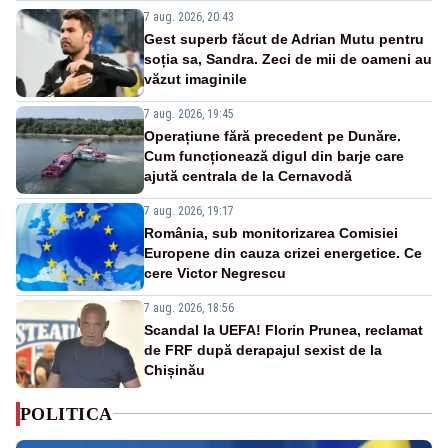
7 aug. 2026, 20:43
Gest superb făcut de Adrian Mutu pentru
soția sa, Sandra. Zeci de mii de oameni au
văzut imaginile
7 aug. 2026, 19:45
Operațiune fără precedent pe Dunăre.
Cum funcționează digul din barje care
ajută centrala de la Cernavodă
7 aug. 2026, 19:17
România, sub monitorizarea Comisiei
Europene din cauza crizei energetice. Ce
cere Victor Negrescu
7 aug. 2026, 18:56
Scandal la UEFA! Florin Prunea, reclamat
de FRF după derapajul sexist de la
Chișinău
POLITICA