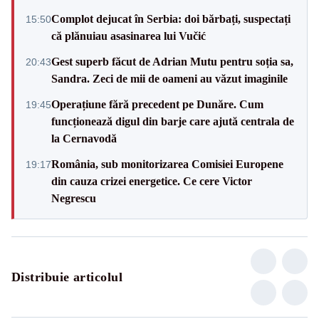
Complot dejucat în Serbia: doi bărbați, suspectați
15:50
că plănuiau asasinarea lui Vučić
Gest superb făcut de Adrian Mutu pentru soția sa,
20:43
Sandra. Zeci de mii de oameni au văzut imaginile
Operațiune fără precedent pe Dunăre. Cum
19:45
funcționează digul din barje care ajută centrala de
la Cernavodă
România, sub monitorizarea Comisiei Europene
19:17
din cauza crizei energetice. Ce cere Victor
Negrescu
Distribuie articolul