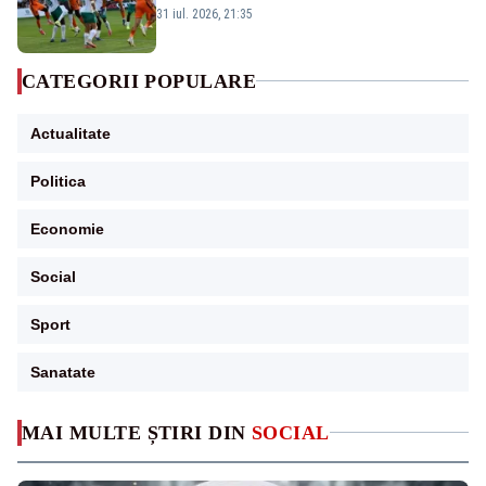
190 de meciuri europene”
31 iul. 2026, 21:35
CATEGORII POPULARE
Actualitate
Politica
Economie
Social
Sport
Sanatate
MAI MULTE ȘTIRI DIN
SOCIAL