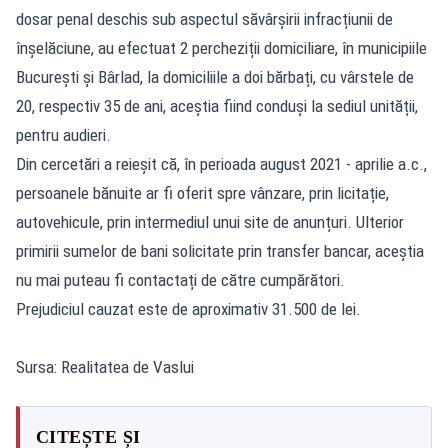
dosar penal deschis sub aspectul săvârșirii infracțiunii de
înșelăciune, au efectuat 2 percheziții domiciliare, în municipiile
București și Bârlad, la domiciliile a doi bărbați, cu vârstele de
20, respectiv 35 de ani, aceștia fiind conduși la sediul unității,
pentru audieri.
Din cercetări a reieșit că, în perioada august 2021 - aprilie a.c.,
persoanele bănuite ar fi oferit spre vânzare, prin licitație,
autovehicule, prin intermediul unui site de anunțuri. Ulterior
primirii sumelor de bani solicitate prin transfer bancar, aceștia
nu mai puteau fi contactați de către cumpărători.
Prejudiciul cauzat este de aproximativ 31.500 de lei.
Sursa: Realitatea de Vaslui
CITEȘTE ȘI