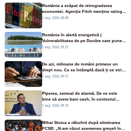
România a scăpat de retrogradarea
economiei. Agenția Fitch menține ratingul
„BBB-” cu perspectivă negativă
1 aug. 2026, 06:48
România în alertă energetică |
Vulnerabilitatea de pe Dunăre care pune
în pericol Centrala Cernavodă era
1 aug. 2026, 09:32
cunoscută de pe vremea lui Ceaușescu
De azi, milioane de români primesc un
drept nou. Ce se întâmplă dacă ți se strică
un produs
1 aug. 2026, 09:37
Piperea, semnal de alarmă. De ce este
bine să avem bani cash, în contextul
alertei energetice?
1 aug. 2026, 09:39
Mihai Stoica a răbufnit după eliminarea
FCSB: „N-am văzut asemenea greșeli în