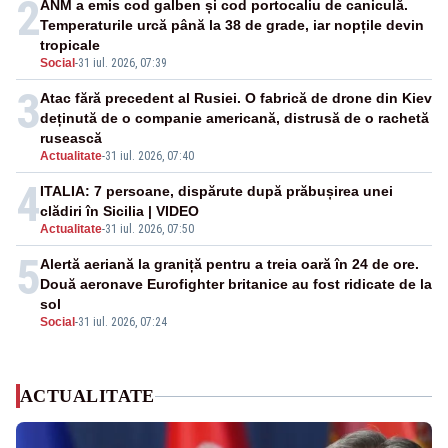
2
ANM a emis cod galben și cod portocaliu de caniculă.
Temperaturile urcă până la 38 de grade, iar nopțile devin
tropicale
Social
-
31 iul. 2026, 07:39
3
Atac fără precedent al Rusiei. O fabrică de drone din Kiev
deținută de o companie americană, distrusă de o rachetă
rusească
Actualitate
-
31 iul. 2026, 07:40
4
ITALIA: 7 persoane, dispărute după prăbușirea unei
clădiri în Sicilia | VIDEO
Actualitate
-
31 iul. 2026, 07:50
5
Alertă aeriană la graniță pentru a treia oară în 24 de ore.
Două aeronave Eurofighter britanice au fost ridicate de la
sol
Social
-
31 iul. 2026, 07:24
ACTUALITATE