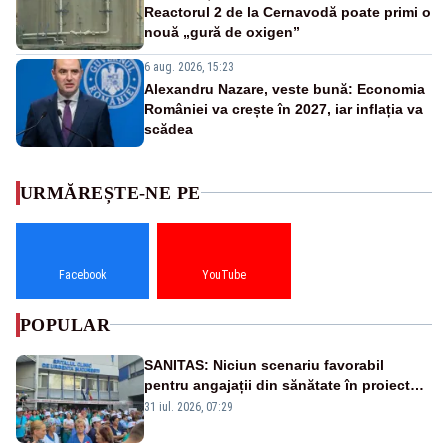
Reactorul 2 de la Cernavodă poate primi o
nouă „gură de oxigen”
6 aug. 2026, 15:23
Alexandru Nazare, veste bună: Economia
României va crește în 2027, iar inflația va
scădea
URMĂREȘTE-NE PE
Facebook
YouTube
POPULAR
SANITAS: Niciun scenariu favorabil
pentru angajații din sănătate în proiectul
Legii salarizării
31 iul. 2026, 07:29