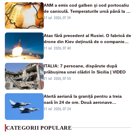
ANM a emis cod galben și cod portocaliu
de caniculă. Temperaturile urcă până la 38
de grade, iar nopțile devin tropicale
31 iul. 2026, 07:39
Atac fără precedent al Rusiei. O fabrică de
drone din Kiev deținută de o companie
americană, distrusă de o rachetă
31 iul. 2026, 07:40
rusească
ITALIA: 7 persoane, dispărute după
prăbușirea unei clădiri în Sicilia | VIDEO
31 iul. 2026, 07:50
Alertă aeriană la graniță pentru a treia
oară în 24 de ore. Două aeronave
Eurofighter britanice au fost ridicate de la
31 iul. 2026, 07:24
sol
CATEGORII POPULARE