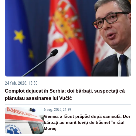
24 feb. 2026, 15:50
Complot dejucat în Serbia: doi bărbați, suspectați că
plănuiau asasinarea lui Vučić
6 aug. 2026, 21:39
Vremea a făcut prăpăd după caniculă. Doi
bărbați au murit loviți de trăsnet în râul
Mureș