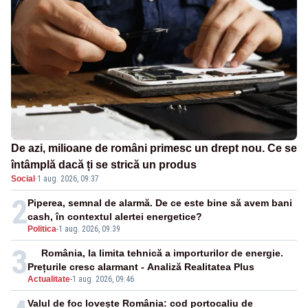
De azi, milioane de români primesc un drept nou. Ce se
întâmplă dacă ți se strică un produs
Social
·
1 aug. 2026, 09:37
2
Piperea, semnal de alarmă. De ce este bine să avem bani
cash, în contextul alertei energetice?
Politica
-
1 aug. 2026, 09:39
3
România, la limita tehnică a importurilor de energie.
Prețurile cresc alarmant - Analiză Realitatea Plus
Actualitate
-
1 aug. 2026, 09:46
Valul de foc lovește România: cod portocaliu de