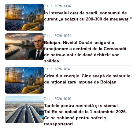
7 aug. 2026, 13:02
În intervalul orar de seară, consumul de
curent „a scăzut cu 200-300 de megawați”
7 aug. 2026, 10:51
Bolojan: Nivelul Dunării asigură o
funcționare a centralei de la Cernavodă
de patru-cinci zile dacă debitele vor
scădea
7 aug. 2026, 10:43
Criza din energie. Cine scapă de măsurile
de raționalizare impuse de Bolojan
7 aug. 2026, 10:01
Tarifele pentru rovinietă și sistemul
TollRo se aplică de la 1 octombrie 2026.
Ce se schimbă pentru șoferi și
transportatori