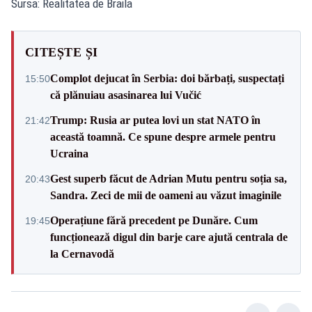
Sursa: Realitatea de Braila
CITEȘTE ȘI
Complot dejucat în Serbia: doi bărbați, suspectați
15:50
că plănuiau asasinarea lui Vučić
Trump: Rusia ar putea lovi un stat NATO în
21:42
această toamnă. Ce spune despre armele pentru
Ucraina
Gest superb făcut de Adrian Mutu pentru soția sa,
20:43
Sandra. Zeci de mii de oameni au văzut imaginile
Operațiune fără precedent pe Dunăre. Cum
19:45
funcționează digul din barje care ajută centrala de
la Cernavodă