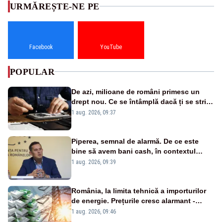
URMĂREȘTE-NE PE
Facebook
YouTube
POPULAR
De azi, milioane de români primesc un
drept nou. Ce se întâmplă dacă ți se strică
un produs
1 aug. 2026, 09:37
Piperea, semnal de alarmă. De ce este
bine să avem bani cash, în contextul
alertei energetice?
1 aug. 2026, 09:39
România, la limita tehnică a importurilor
de energie. Prețurile cresc alarmant -
Analiză Realitatea Plus
1 aug. 2026, 09:46