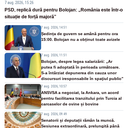
7 aug. 2026, 15:26
PSD, replică dură pentru Bolojan: „România este într-o
situație de forță majoră”
7 aug. 2026, 14:51
Ședința de guvern se amână pentru ora
15:00. Bolojan nu a obținut toate avizele
7 aug. 2026, 11:51
Bolojan, despre legea salarizării: „Ar
putea fi adoptată în perioada următoare.
S-a întârziat depunerea din cauza unor
discursuri iresponsabile în spaţiul public”
7 aug. 2026, 10:57
ANSVSA a negociat, la Ankara, un acord
pentru facilitarea tranzitului prin Turcia al
carcaselor de ovine și bovine
7 aug. 2026, 09:49
Senatorii și deputații rămân la muncă.
Sesiunea extraordinară, prelungită până