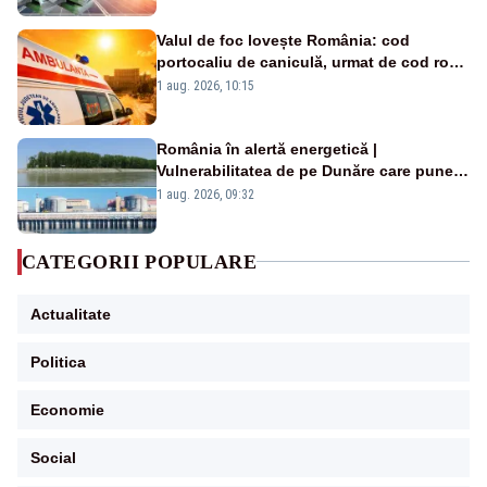
Valul de foc lovește România: cod
portocaliu de caniculă, urmat de cod roșu
duminică. Temperaturile urcă spre 40°C
1 aug. 2026, 10:15
România în alertă energetică |
Vulnerabilitatea de pe Dunăre care pune
în pericol Centrala Cernavodă era
1 aug. 2026, 09:32
cunoscută de pe vremea lui Ceaușescu
CATEGORII POPULARE
Actualitate
Politica
Economie
Social