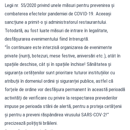
Legii nr. 55/2020 privind unele măsuri pentru prevenirea și
combaterea efectelor pandemiei de COVID-19. Aceeași
sancțiune a primit-o și administratorul restaurantului.
Totodată, au fost luate măsuri de intrare în legalitate,
desfășurarea evenimentului fiind întreruptă.
”În continuare este interzisă organizarea de evenimente
private (nunți, botezuri, mese festive, aniversări etc.), atât în
spațiile deschise, cât și în spațiile închise! Sănătatea și
siguranța cetățenilor sunt prioritare tuturor instituțiilor cu
atribuții în domeniul ordinii și siguranței publice, astfel că
forţele de ordine vor desfășura permanent în această perioadă
activităţi de verificare cu privire la respectarea prevederilor
impuse pe perioada stării de alertă, pentru a proteja cetăţenii
și pentru a preveni răspândirea virusului SARS-COV-2!”
precizează polițiștii brăileni.