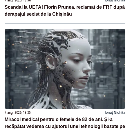
7 aug. 2026, 18:56
Ionuț Nichita
Scandal la UEFA! Florin Prunea, reclamat de FRF după
derapajul sexist de la Chișinău
7 aug. 2026, 18:25
Ionuț Nichita
Miracol medical pentru o femeie de 82 de ani. Și-a
recăpătat vederea cu ajutorul unei tehnologii bazate pe