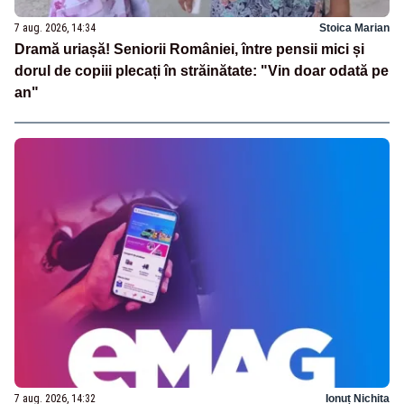
7 aug. 2026, 14:34
Stoica Marian
Dramă uriașă! Seniorii României, între pensii mici și
dorul de copiii plecați în străinătate: "Vin doar odată pe
an"
7 aug. 2026, 14:32
Ionuț Nichita