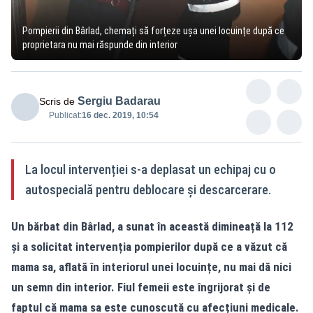
Pompierii din Bârlad, chemați să forțeze ușa unei locuințe după ce
proprietara nu mai răspunde din interior
Sergiu Badarau
Scris de
Publicat:
16 dec. 2019, 10:54
La locul intervenției s-a deplasat un echipaj cu o
autospecială pentru deblocare și descarcerare.
Un bărbat din Bârlad, a sunat în această dimineață la 112
și a solicitat intervenția pompierilor după ce a văzut că
mama sa, aflată în interiorul unei locuințe, nu mai dă nici
un semn din interior. Fiul femeii este îngrijorat și de
faptul că mama sa este cunoscută cu afecțiuni medicale.