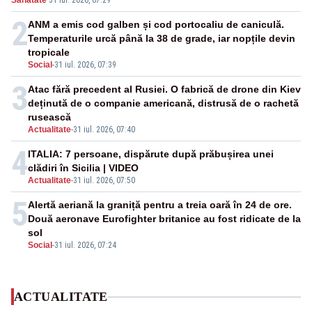
Sanatate
·
31 iul. 2026, 07:29
2
ANM a emis cod galben și cod portocaliu de caniculă.
Temperaturile urcă până la 38 de grade, iar nopțile devin
tropicale
Social
-
31 iul. 2026, 07:39
3
Atac fără precedent al Rusiei. O fabrică de drone din Kiev
deținută de o companie americană, distrusă de o rachetă
rusească
Actualitate
-
31 iul. 2026, 07:40
4
ITALIA: 7 persoane, dispărute după prăbușirea unei
clădiri în Sicilia | VIDEO
Actualitate
-
31 iul. 2026, 07:50
5
Alertă aeriană la graniță pentru a treia oară în 24 de ore.
Două aeronave Eurofighter britanice au fost ridicate de la
sol
Social
-
31 iul. 2026, 07:24
ACTUALITATE