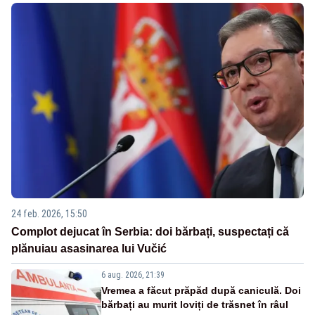
24 feb. 2026, 15:50
Complot dejucat în Serbia: doi bărbați, suspectați că
plănuiau asasinarea lui Vučić
6 aug. 2026, 21:39
Vremea a făcut prăpăd după caniculă. Doi
bărbați au murit loviți de trăsnet în râul