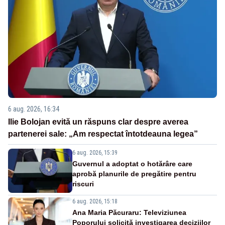
6 aug. 2026, 16:34
Ilie Bolojan evită un răspuns clar despre averea
partenerei sale: „Am respectat întotdeauna legea”
6 aug. 2026, 15:39
Guvernul a adoptat o hotărâre care
aprobă planurile de pregătire pentru
riscuri
6 aug. 2026, 15:18
Ana Maria Păcuraru: Televiziunea
Poporului solicită investigarea deciziilor