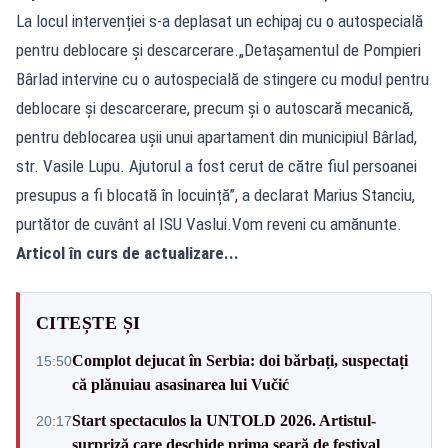
La locul intervenției s-a deplasat un echipaj cu o autospecială
pentru deblocare și descarcerare.„Detașamentul de Pompieri
Bârlad intervine cu o autospecială de stingere cu modul pentru
deblocare și descarcerare, precum și o autoscară mecanică,
pentru deblocarea ușii unui apartament din municipiul Bârlad,
str. Vasile Lupu. Ajutorul a fost cerut de către fiul persoanei
presupus a fi blocată în locuință”, a declarat Marius Stanciu,
purtător de cuvânt al ISU Vaslui.Vom reveni cu amănunte.
Articol în curs de actualizare...
CITEȘTE ȘI
Complot dejucat în Serbia: doi bărbați, suspectați
15:50
că plănuiau asasinarea lui Vučić
Start spectaculos la UNTOLD 2026. Artistul-
20:17
surpriză care deschide prima seară de festival