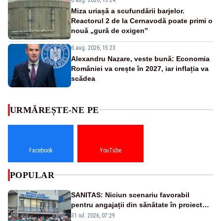
Miza uriașă a scufundării barjelor.
Reactorul 2 de la Cernavodă poate primi o
nouă „gură de oxigen”
6 aug. 2026, 15:23
Alexandru Nazare, veste bună: Economia
României va crește în 2027, iar inflația va
scădea
URMĂREȘTE-NE PE
Facebook
YouTube
POPULAR
SANITAS: Niciun scenariu favorabil
pentru angajații din sănătate în proiectul
Legii salarizării
31 iul. 2026, 07:29