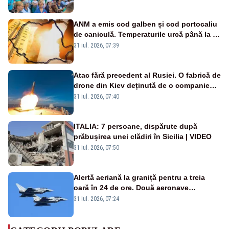
ANM a emis cod galben și cod portocaliu
de caniculă. Temperaturile urcă până la 38
de grade, iar nopțile devin tropicale
31 iul. 2026, 07:39
Atac fără precedent al Rusiei. O fabrică de
drone din Kiev deținută de o companie
americană, distrusă de o rachetă
31 iul. 2026, 07:40
rusească
ITALIA: 7 persoane, dispărute după
prăbușirea unei clădiri în Sicilia | VIDEO
31 iul. 2026, 07:50
Alertă aeriană la graniță pentru a treia
oară în 24 de ore. Două aeronave
Eurofighter britanice au fost ridicate de la
31 iul. 2026, 07:24
sol