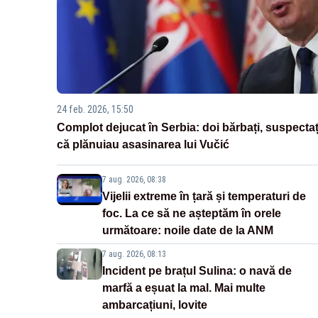
24 feb. 2026, 15:50
Complot dejucat în Serbia: doi bărbați, suspectaț
că plănuiau asasinarea lui Vučić
7 aug. 2026, 08:38
Vijelii extreme în țară și temperaturi de
foc. La ce să ne așteptăm în orele
următoare: noile date de la ANM
7 aug. 2026, 08:13
Incident pe brațul Sulina: o navă de
marfă a eșuat la mal. Mai multe
ambarcațiuni, lovite