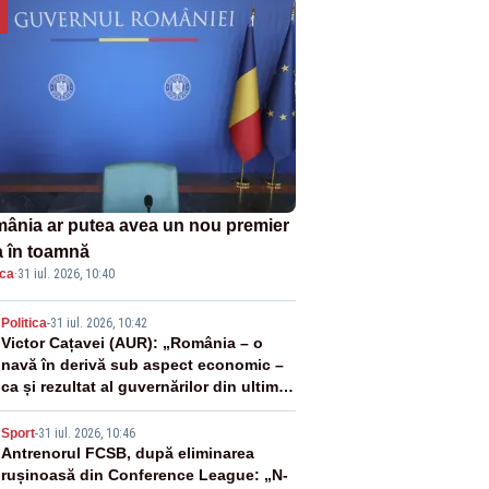
ânia ar putea avea un nou premier
a în toamnă
ica
·
31 iul. 2026, 10:40
2
Politica
-
31 iul. 2026, 10:42
Victor Cațavei (AUR): „România – o
navă în derivă sub aspect economic –
ca și rezultat al guvernărilor din ultimii
36 de ani”
3
Sport
-
31 iul. 2026, 10:46
Antrenorul FCSB, după eliminarea
rușinoasă din Conference League: „N-