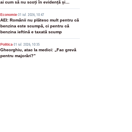
ai cum să nu scoți în evidență și
lucrurile bune”
4
Economie
-
31 iul. 2026, 10:47
AEI: Românii nu plătesc mult pentru că
benzina este scumpă, ci pentru că
benzina ieftină e taxată scump
5
Politica
-
31 iul. 2026, 10:35
Gheorghiu, atac la medici: „Fac grevă
pentru majorări?”