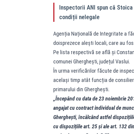
Inspectorii ANI spun că Stoica 
condiții nelegale
Agenția Națională de Integritate a fă
doisprezece alești locali, care au fost
Pe lista respectivă se află și Constant
comunei Gherghești, județul Vaslui.
În urma verificărilor făcute de inspec
același timp atât funcția de consilier
primarului din Gherghești.
„Începând cu data de 23 noiembrie 2017 
angajat cu contract individual de muncă
Gherghești, încălcând astfel dispozițiile
cu dispozițiile art. 25 și ale art. 132 d