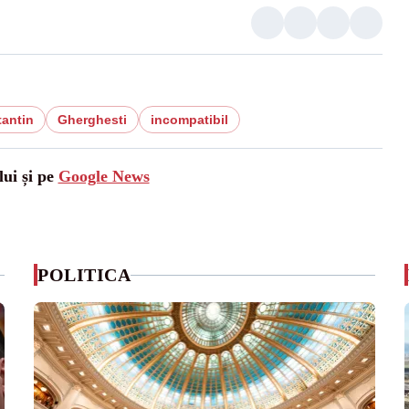
tantin
Gherghesti
incompatibil
lui și pe
Google News
POLITICA