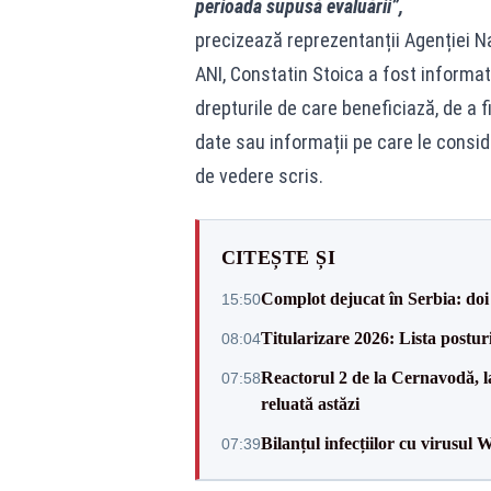
perioada supusă evaluării”,
precizează reprezentanții Agenției Na
ANI, Constatin Stoica a fost informa
drepturile de care beneficiază, de a 
date sau informații pe care le consi
de vedere scris.
CITEȘTE ȘI
Complot dejucat în Serbia: doi 
15:50
Titularizare 2026: Lista posturi
08:04
Reactorul 2 de la Cernavodă, la
07:58
reluată astăzi
Bilanțul infecțiilor cu virusul 
07:39