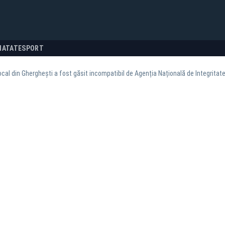
NATATE
SPORT
local din Gherghești a fost găsit incompatibil de Agenția Națională de Integritat