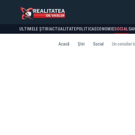
ULTIMELE ȘTIRI
ACTUALITATE
POLITICA
ECONOMIE
SOCIAL
SA
Acasă
Știri
Social
Un consilier 