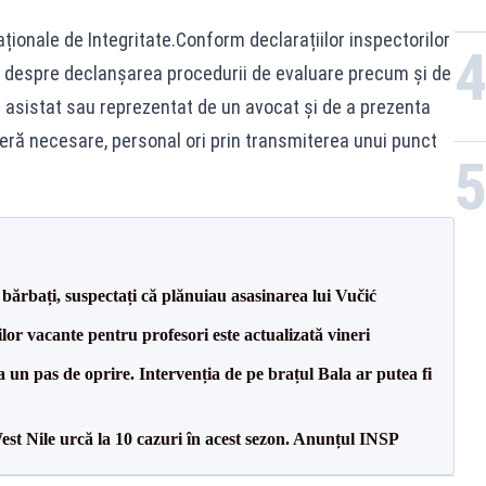
ționale de Integritate.Conform declarațiilor inspectorilor
t despre declanșarea procedurii de evaluare precum și de
fi asistat sau reprezentat de un avocat și de a prezenta
deră necesare, personal ori prin transmiterea unui punct
bărbați, suspectați că plănuiau asasinarea lui Vučić
lor vacante pentru profesori este actualizată vineri
 un pas de oprire. Intervenția de pe brațul Bala ar putea fi
West Nile urcă la 10 cazuri în acest sezon. Anunțul INSP