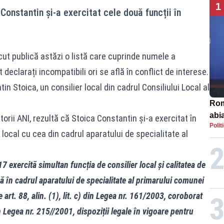
1
Constantin și-a exercitat cele două funcții în
cut publică astăzi o listă care cuprinde numele a
 declarați incompatibili ori se află în conflict de interese.
in Stoica, un consilier local din cadrul Consiliului Local al
Rom
abi
torii ANI, rezultă că Stoica Constantin și-a exercitat în
Polit
 local cu cea din cadrul aparatului de specialitate al
exercită simultan funcția de consilier local și calitatea de
 în cadrul aparatului de specialitate al primarului comunei
 art. 88, alin. (1), lit. c) din Legea nr. 161/2003, coroborat
in Legea nr. 215//2001, dispoziții legale în vigoare pentru