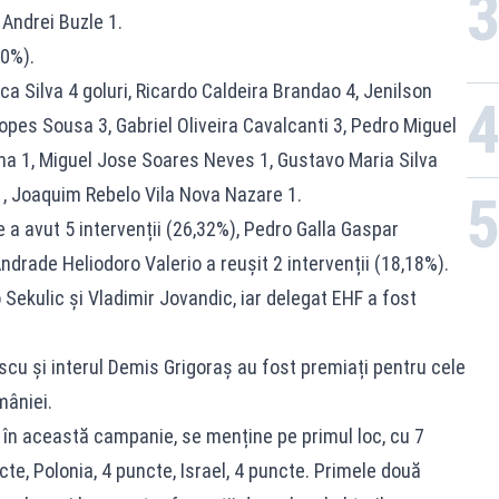
 Andrei Buzle 1.
30%).
a Silva 4 goluri, Ricardo Caldeira Brandao 4, Jenilson
opes Sousa 3, Gabriel Oliveira Cavalcanti 3, Pedro Miguel
ana 1, Miguel Jose Soares Neves 1, Gustavo Maria Silva
 1, Joaquim Rebelo Vila Nova Nazare 1.
a avut 5 intervenții (26,32%), Pedro Galla Gaspar
ndrade Heliodoro Valerio a reușit 2 intervenții (18,18%).
 Sekulic și Vladimir Jovandic, iar delegat EHF a fost
escu și interul Demis Grigoraș au fost premiați pentru cele
mâniei.
e în această campanie, se menține pe primul loc, cu 7
e, Polonia, 4 puncte, Israel, 4 puncte. Primele două