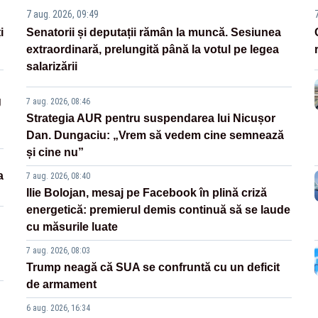
7 aug. 2026, 09:49
i
Senatorii și deputații rămân la muncă. Sesiunea
extraordinară, prelungită până la votul pe legea
salarizării
g
7 aug. 2026, 08:46
Strategia AUR pentru suspendarea lui Nicușor
Dan. Dungaciu: „Vrem să vedem cine semnează
și cine nu”
a
7 aug. 2026, 08:40
Ilie Bolojan, mesaj pe Facebook în plină criză
energetică: premierul demis continuă să se laude
cu măsurile luate
7 aug. 2026, 08:03
Trump neagă că SUA se confruntă cu un deficit
de armament
6 aug. 2026, 16:34