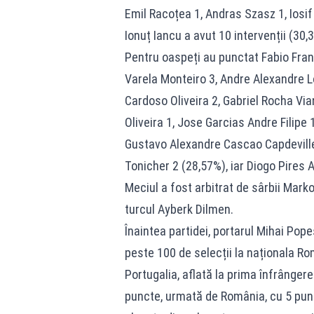
Emil Racoțea 1, Andras Szasz 1, Iosif
Ionuț Iancu a avut 10 intervenții (30,
Pentru oaspeți au punctat Fabio Franc
Varela Monteiro 3, Andre Alexandre L
Cardoso Oliveira 2, Gabriel Rocha Vi
Oliveira 1, Jose Garcias Andre Filipe
Gustavo Alexandre Cascao Capdeville 
Tonicher 2 (28,57%), iar Diogo Pires A
Meciul a fost arbitrat de sârbii Marko
turcul Ayberk Dilmen.
Înaintea partidei, portarul Mihai Pop
peste 100 de selecții la naționala Ro
Portugalia, aflată la prima înfrânger
puncte, urmată de România, cu 5 punct