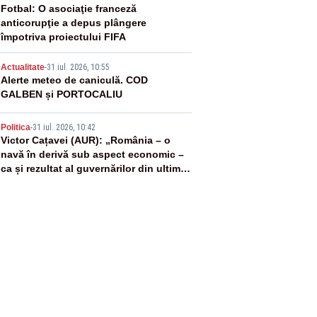
3
Fotbal: O asociaţie franceză
anticorupţie a depus plângere
împotriva proiectului FIFA
4
Actualitate
-
31 iul. 2026, 10:55
Alerte meteo de caniculă. COD
GALBEN și PORTOCALIU
5
Politica
-
31 iul. 2026, 10:42
Victor Cațavei (AUR): „România – o
navă în derivă sub aspect economic –
ca și rezultat al guvernărilor din ultimii
36 de ani”