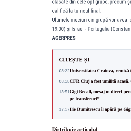
clasate din cele opt grupe, precum și
califică la turneul final.
Ultimele meciuri din grupă vor avea 
19:00) și Israel - Portugalia (Constan
AGERPRES
CITEȘTE ȘI
Universitatea Craiova, remiză 
08:22
CFR Cluj a fost umilită acasă,
08:18
Gigi Becali, mesaj în direct p
18:51
pe transferuri”
Ilie Dumitrescu îl apără pe Gi
17:17
Distribuie articolul