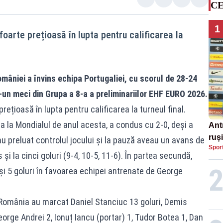
CE
1
 foarte prețioasă în lupta pentru calificarea la
âniei a învins echipa Portugaliei, cu scorul de 28-24
r-un meci din Grupa a 8-a a preliminariilor EHF EURO 2026.
 prețioasă în lupta pentru calificarea la turneul final.
ea la Mondialul de anul acesta, a condus cu 2-0, deși a
Ant
ruș
ii au preluat controlul jocului și la pauză aveau un avans de
Spor
ai c
și la cinci goluri (9-4, 10-5, 11-6). În partea secundă,
luc
 și 5 goluri în favoarea echipei antrenate de George
u România au marcat Daniel Stanciuc 13 goluri, Demis
eorge Andrei 2, Ionuț Iancu (portar) 1, Tudor Botea 1, Dan