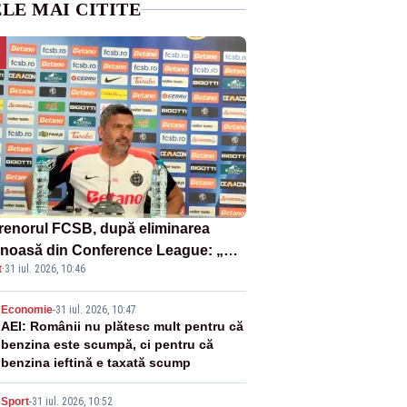
LE MAI CITITE
renorul FCSB, după eliminarea
inoasă din Conference League: „N-
t
·
31 iul. 2026, 10:46
um să nu scoți în evidență și
rurile bune”
2
Economie
-
31 iul. 2026, 10:47
AEI: Românii nu plătesc mult pentru că
benzina este scumpă, ci pentru că
benzina ieftină e taxată scump
Sport
-
31 iul. 2026, 10:52