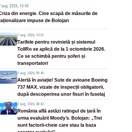
7 aug. 2026, 10:43
Criza din energie. Cine scapă de măsurile de
raționalizare impuse de Bolojan
7 aug. 2026, 10:01
Tarifele pentru rovinietă și sistemul
TollRo se aplică de la 1 octombrie 2026.
Ce se schimbă pentru șoferi și
transportatori
7 aug. 2026, 09:45
Alertă în aviație! Sute de avioane Boeing
737 MAX, vizate de inspecții obligatorii,
după descoperirea unor fisuri în fuselaj
7 aug. 2026, 08:42
România află astăzi ratingul de țară în
urma evaluării Moody’s. Bolojan: „Trei
sunt factorii-cheie care stau la baza