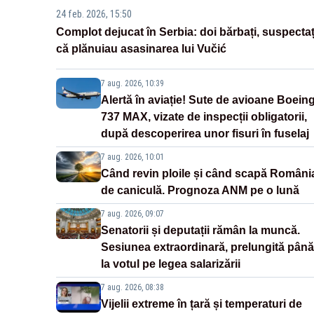
24 feb. 2026, 15:50
Complot dejucat în Serbia: doi bărbați, suspectaț
că plănuiau asasinarea lui Vučić
7 aug. 2026, 10:39
Alertă în aviație! Sute de avioane Boein
737 MAX, vizate de inspecții obligatorii,
după descoperirea unor fisuri în fuselaj
7 aug. 2026, 10:01
Când revin ploile și când scapă Români
de caniculă. Prognoza ANM pe o lună
7 aug. 2026, 09:07
Senatorii și deputații rămân la muncă.
Sesiunea extraordinară, prelungită până
la votul pe legea salarizării
7 aug. 2026, 08:38
Vijelii extreme în țară și temperaturi de