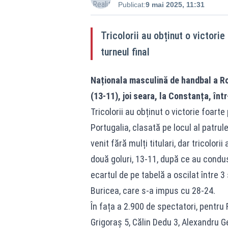
Publicat:
9 mai 2025, 11:31
Tricolorii au obținut o victorie
turneul final
Naționala masculină de handbal a Rom
(13-11), joi seara, la Constanța, înt
Tricolorii au obținut o victorie foarte
Portugalia, clasată pe locul al patrul
venit fără mulți titulari, dar tricolor
două goluri, 13-11, după ce au condus 
ecartul de pe tabelă a oscilat între 3
Buricea, care s-a impus cu 28-24.
În fața a 2.900 de spectatori, pentr
Grigoraș 5, Călin Dedu 3, Alexandru G