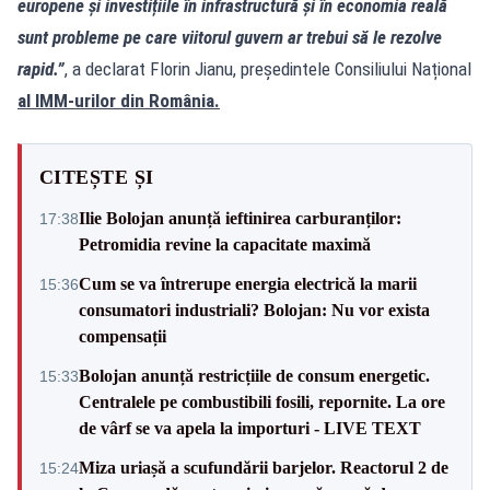
europene și investițiile în infrastructură și în economia reală
sunt probleme pe care viitorul guvern ar trebui să le rezolve
rapid.”
, a declarat Florin Jianu, președintele Consiliului Național
al IMM-urilor din România.
CITEȘTE ȘI
Ilie Bolojan anunță ieftinirea carburanților:
17:38
Petromidia revine la capacitate maximă
Cum se va întrerupe energia electrică la marii
15:36
consumatori industriali? Bolojan: Nu vor exista
compensații
Bolojan anunță restricțiile de consum energetic.
15:33
Centralele pe combustibili fosili, repornite. La ore
de vârf se va apela la importuri - LIVE TEXT
Miza uriașă a scufundării barjelor. Reactorul 2 de
15:24