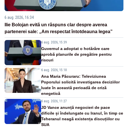
6 aug. 2026, 16:34
Ilie Bolojan evită un răspuns clar despre averea
partenerei sale: „Am respectat întotdeauna legea”
6 aug. 2026, 15:39
Guvernul a adoptat o hotărâre care
aprobă planurile de pregătire pentru
riscuri
6 aug. 2026, 15:18
Ana Maria Păcuraru: Televiziunea
Poporului solicită investigarea deciziilor
luate în această perioadă de criză
enegetică
6 aug. 2026, 11:27
JD Vance anunță negocieri de pace
dificile și îndelungate cu Iranul, în timp ce
Teheranul neagă existența discuțiilor cu
SUA