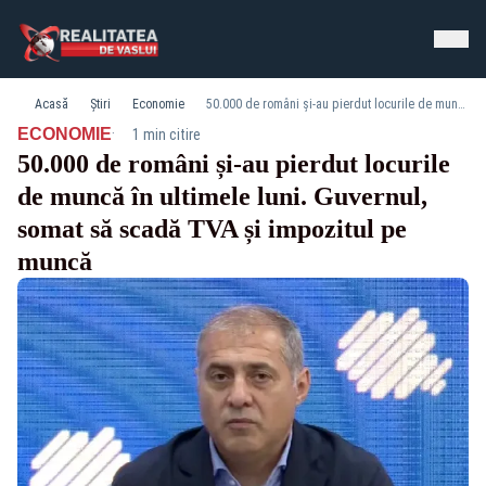
Acasă
Știri
Economie
50.000 de români și-au pierdut locurile de muncă în ultimele luni. Guvernul, somat să scadă TVA și impozitul pe muncă
·
ECONOMIE
1 min citire
50.000 de români și-au pierdut locurile
de muncă în ultimele luni. Guvernul,
somat să scadă TVA și impozitul pe
muncă