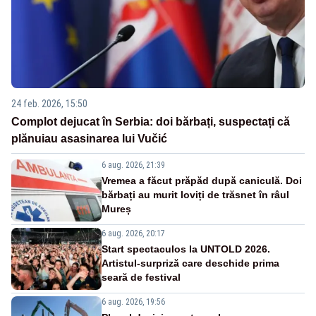
24 feb. 2026, 15:50
Complot dejucat în Serbia: doi bărbați, suspectați că
plănuiau asasinarea lui Vučić
6 aug. 2026, 21:39
Vremea a făcut prăpăd după caniculă. Doi
bărbați au murit loviți de trăsnet în râul
Mureș
6 aug. 2026, 20:17
Start spectaculos la UNTOLD 2026.
Artistul-surpriză care deschide prima
seară de festival
6 aug. 2026, 19:56