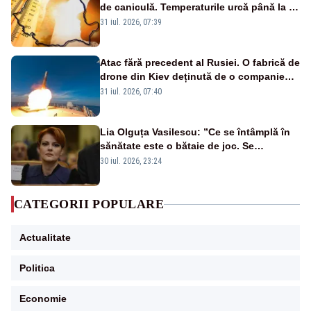
de caniculă. Temperaturile urcă până la 38
de grade, iar nopțile devin tropicale
31 iul. 2026, 07:39
Atac fără precedent al Rusiei. O fabrică de
drone din Kiev deținută de o companie
americană, distrusă de o rachetă
31 iul. 2026, 07:40
rusească
Lia Olguța Vasilescu: ”Ce se întâmplă în
sănătate este o bătaie de joc. Se
guvernează extraordinar de prost”
30 iul. 2026, 23:24
CATEGORII POPULARE
Actualitate
Politica
Economie