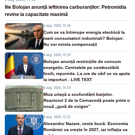
Ilie Bolojan anunță ieftinirea carburanților: Petromidia
revine la capacitate maximă
6 aug. 2026, 15:36
Cum se va întrerupe energia electrică la
marii consumatori industriali? Bolojan:
Nu vor exista compensații
6 aug. 2026, 15:33
Bolojan anunță restricțiile de consum
energetic. Centralele pe combustibili
fosili, repornite. La ore de vârf se va apela
la importuri - LIVE TEXT
6 aug. 2026, 15:24
Miza uriașă a scufundării barjelor.
Reactorul 2 de la Cernavodă poate primi o
nouă „gură de oxigen”
6 aug. 2026, 15:23
Alexandru Nazare, veste bună: Economia
României va crește în 2027, iar inflația va