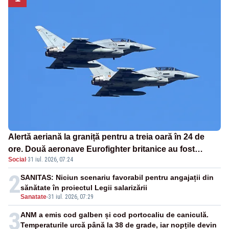
Alertă aeriană la graniță pentru a treia oară în 24 de
ore. Două aeronave Eurofighter britanice au fost
Social
·
31 iul. 2026, 07:24
ridicate de la sol
2
SANITAS: Niciun scenariu favorabil pentru angajații din
sănătate în proiectul Legii salarizării
Sanatate
-
31 iul. 2026, 07:29
3
ANM a emis cod galben și cod portocaliu de caniculă.
Temperaturile urcă până la 38 de grade, iar nopțile devin