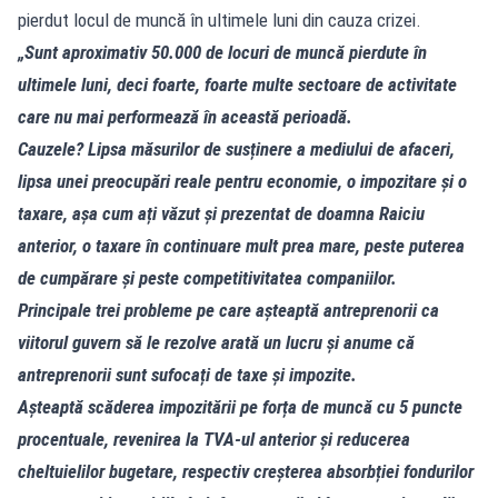
pierdut locul de muncă în ultimele luni din cauza crizei.
„Sunt aproximativ 50.000 de locuri de muncă pierdute în
ultimele luni, deci foarte, foarte multe sectoare de activitate
care nu mai performează în această perioadă.
Cauzele? Lipsa măsurilor de susținere a mediului de afaceri,
lipsa unei preocupări reale pentru economie, o impozitare și o
taxare, așa cum ați văzut și prezentat de doamna Raiciu
anterior, o taxare în continuare mult prea mare, peste puterea
de cumpărare și peste competitivitatea companiilor.
Principale trei probleme pe care așteaptă antreprenorii ca
viitorul guvern să le rezolve arată un lucru și anume că
antreprenorii sunt sufocați de taxe și impozite.
Așteaptă scăderea impozitării pe forța de muncă cu 5 puncte
procentuale, revenirea la TVA-ul anterior și reducerea
cheltuielilor bugetare, respectiv creșterea absorbției fondurilor