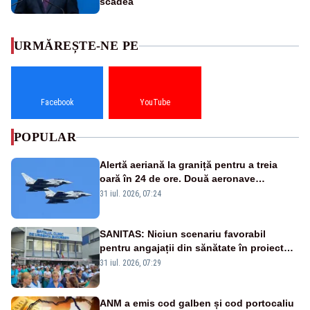
scădea
URMĂREȘTE-NE PE
Facebook
YouTube
POPULAR
Alertă aeriană la graniță pentru a treia
oară în 24 de ore. Două aeronave
Eurofighter britanice au fost ridicate de la
31 iul. 2026, 07:24
sol
SANITAS: Niciun scenariu favorabil
pentru angajații din sănătate în proiectul
Legii salarizării
31 iul. 2026, 07:29
ANM a emis cod galben și cod portocaliu