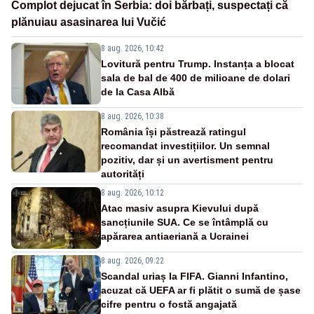
Complot dejucat în Serbia: doi bărbați, suspectați că
plănuiau asasinarea lui Vučić
8 aug. 2026, 10:42
Lovitură pentru Trump. Instanța a blocat
sala de bal de 400 de milioane de dolari
de la Casa Albă
8 aug. 2026, 10:38
România își păstrează ratingul
recomandat investițiilor. Un semnal
pozitiv, dar și un avertisment pentru
autorități
8 aug. 2026, 10:12
Atac masiv asupra Kievului după
sancțiunile SUA. Ce se întâmplă cu
apărarea antiaeriană a Ucrainei
8 aug. 2026, 09:22
Scandal uriaș la FIFA. Gianni Infantino,
acuzat că UEFA ar fi plătit o sumă de șase
cifre pentru o fostă angajată