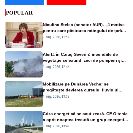
POPULAR
Niculina Stelea (senator AUR): „4 motive
pentru care păstrarea ratingului de țară
nu este o reușită pentru Guvernul
1 aug. 2026, 11:51
Bolojan”
Alertă în Caraș-Severin: incendiile de
vegetație se extind, zeci de pompieri și
silvicultori se luptă cu flăcările - VIDEO
1 aug. 2026, 12:44
Mobilizare pe Dunărea Veche: se
pregătește devierea cursului fluviului
către Cernavodă – VIDEO
1 aug. 2026, 13:38
Criza energetică se acutizează. CE Oltenia
a oprit noaptea trecută un grup energetic
de la Rovinari
1 aug. 2026, 13:41