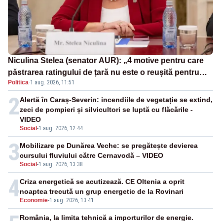
Niculina Stelea (senator AUR): „4 motive pentru care
păstrarea ratingului de țară nu este o reușită pentru
Politica
·
1 aug. 2026, 11:51
Guvernul Bolojan”
2
Alertă în Caraș-Severin: incendiile de vegetație se extind,
zeci de pompieri și silvicultori se luptă cu flăcările -
VIDEO
Social
-
1 aug. 2026, 12:44
3
Mobilizare pe Dunărea Veche: se pregătește devierea
cursului fluviului către Cernavodă – VIDEO
Social
-
1 aug. 2026, 13:38
4
Criza energetică se acutizează. CE Oltenia a oprit
noaptea trecută un grup energetic de la Rovinari
Economie
-
1 aug. 2026, 13:41
România, la limita tehnică a importurilor de energie.