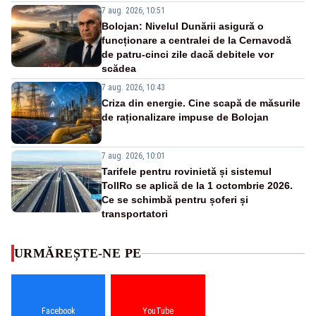
7 aug. 2026, 10:51
Bolojan: Nivelul Dunării asigură o
funcționare a centralei de la Cernavodă
de patru-cinci zile dacă debitele vor
scădea
7 aug. 2026, 10:43
Criza din energie. Cine scapă de măsurile
de raționalizare impuse de Bolojan
7 aug. 2026, 10:01
Tarifele pentru rovinietă și sistemul
TollRo se aplică de la 1 octombrie 2026.
Ce se schimbă pentru șoferi și
transportatori
URMĂREȘTE-NE PE
Facebook
YouTube