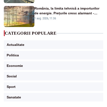
România, la limita tehnică a importurilor
de energie. Prețurile cresc alarmant -
Analiză Realitatea Plus
1 aug. 2026, 11:36
CATEGORII POPULARE
Actualitate
Politica
Economie
Social
Sport
Sanatate