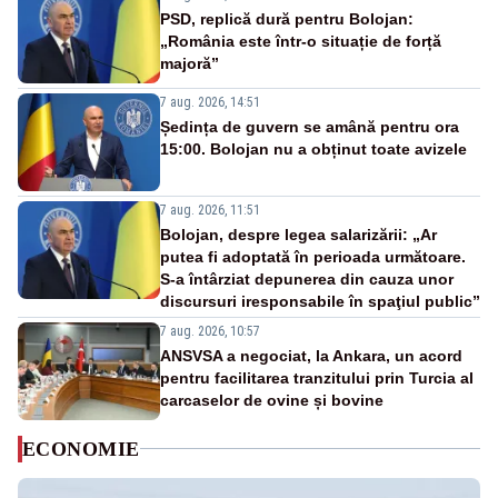
PSD, replică dură pentru Bolojan:
„România este într-o situație de forță
majoră”
7 aug. 2026, 14:51
Ședința de guvern se amână pentru ora
15:00. Bolojan nu a obținut toate avizele
7 aug. 2026, 11:51
Bolojan, despre legea salarizării: „Ar
putea fi adoptată în perioada următoare.
S-a întârziat depunerea din cauza unor
discursuri iresponsabile în spaţiul public”
7 aug. 2026, 10:57
ANSVSA a negociat, la Ankara, un acord
pentru facilitarea tranzitului prin Turcia al
carcaselor de ovine și bovine
ECONOMIE