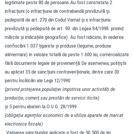
legitimate peste 80 de persoane.Au fost constatate 2
infracțiuni (o infracțiune de contrabandă prevăzută și
pedepsită de art. 270 din Codul Vamal și o infracțiune
prevăzută și pedepsită de art. 90 din Legea 84/1998 privind
mărcile și indicațiile geografice) .Au fost ridicate, în vederea
confiscării 1.037 țigarete și produse (legume, produse
alimentare) în valoare totală de peste 1.600 lei, comercializate
fără documente legale de proveniență.De asemenea, polițiștii
au aplicat 35 de sancțiuni contravenționale, dintre care 30
pentru încălcări ale Legii 12/1990
(privind protejarea populaţiei împotriva unor activităţi de
producţie, comerţ sau prestări de servicii ilicite)
și 5 pentru abateri la O.U.G. 28/1999
(obligația agenților economici de a utiliza aparate de marcat
electronice fiscale)
.Valoarea sancțiunilor aplicate a fost de 50.500 de lei.