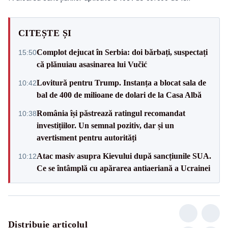
CITEȘTE ȘI
Complot dejucat în Serbia: doi bărbați, suspectați
15:50
că plănuiau asasinarea lui Vučić
Lovitură pentru Trump. Instanța a blocat sala de
10:42
bal de 400 de milioane de dolari de la Casa Albă
România își păstrează ratingul recomandat
10:38
investițiilor. Un semnal pozitiv, dar și un
avertisment pentru autorități
Atac masiv asupra Kievului după sancțiunile SUA.
10:12
Ce se întâmplă cu apărarea antiaeriană a Ucrainei
Distribuie articolul