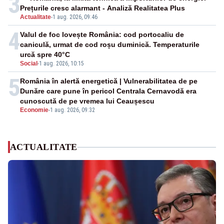
3
Prețurile cresc alarmant - Analiză Realitatea Plus
Actualitate
-
1 aug. 2026, 09:46
4
Valul de foc lovește România: cod portocaliu de
caniculă, urmat de cod roșu duminică. Temperaturile
urcă spre 40°C
Social
-
1 aug. 2026, 10:15
5
România în alertă energetică | Vulnerabilitatea de pe
Dunăre care pune în pericol Centrala Cernavodă era
cunoscută de pe vremea lui Ceaușescu
Economie
-
1 aug. 2026, 09:32
ACTUALITATE