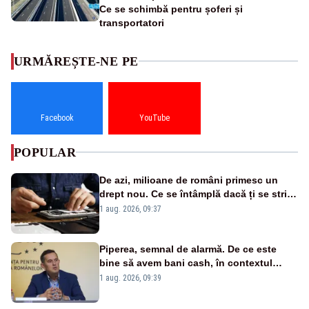
Ce se schimbă pentru șoferi și
transportatori
URMĂREȘTE-NE PE
Facebook
YouTube
POPULAR
De azi, milioane de români primesc un
drept nou. Ce se întâmplă dacă ți se strică
un produs
1 aug. 2026, 09:37
Piperea, semnal de alarmă. De ce este
bine să avem bani cash, în contextul
alertei energetice?
1 aug. 2026, 09:39