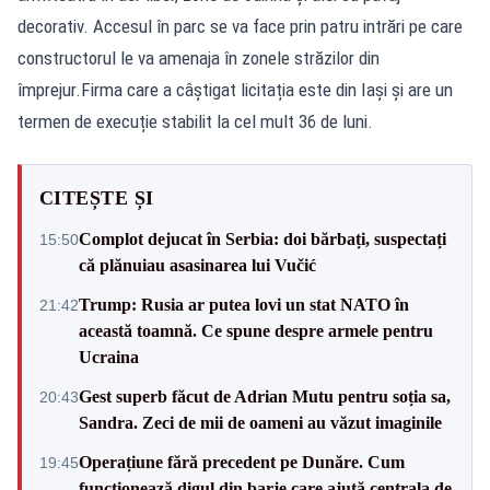
decorativ. Accesul în parc se va face prin patru intrări pe care
constructorul le va amenaja în zonele străzilor din
împrejur.Firma care a câștigat licitația este din Iași și are un
termen de execuție stabilit la cel mult 36 de luni.
CITEȘTE ȘI
Complot dejucat în Serbia: doi bărbați, suspectați
15:50
că plănuiau asasinarea lui Vučić
Trump: Rusia ar putea lovi un stat NATO în
21:42
această toamnă. Ce spune despre armele pentru
Ucraina
Gest superb făcut de Adrian Mutu pentru soția sa,
20:43
Sandra. Zeci de mii de oameni au văzut imaginile
Operațiune fără precedent pe Dunăre. Cum
19:45
funcționează digul din barje care ajută centrala de