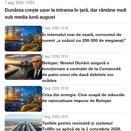
7 aug. 2026, 14:03
Dunărea crește ușor la intrarea în țară, dar rămâne mult
sub media lunii august
7 aug. 2026, 13:02
În intervalul orar de seară, consumul de
curent „a scăzut cu 200-300 de megawați”
7 aug. 2026, 10:51
Bolojan: Nivelul Dunării asigură o
funcționare a centralei de la Cernavodă
de patru-cinci zile dacă debitele vor
scădea
7 aug. 2026, 10:43
Criza din energie. Cine scapă de măsurile
de raționalizare impuse de Bolojan
7 aug. 2026, 10:01
Tarifele pentru rovinietă și sistemul
TollRo se aplică de la 1 octombrie 2026.