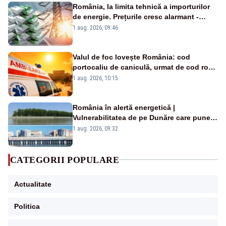
România, la limita tehnică a importurilor
de energie. Prețurile cresc alarmant -
Analiză Realitatea Plus
1 aug. 2026, 09:46
Valul de foc lovește România: cod
portocaliu de caniculă, urmat de cod roșu
duminică. Temperaturile urcă spre 40°C
1 aug. 2026, 10:15
România în alertă energetică |
Vulnerabilitatea de pe Dunăre care pune
în pericol Centrala Cernavodă era
1 aug. 2026, 09:32
cunoscută de pe vremea lui Ceaușescu
CATEGORII POPULARE
Actualitate
Politica