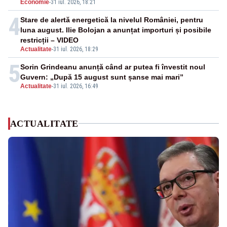
Economie
-
31 iul. 2026, 18:21
4
Stare de alertă energetică la nivelul României, pentru
luna august. Ilie Bolojan a anunțat importuri și posibile
restricții – VIDEO
Actualitate
-
31 iul. 2026, 18:29
5
Sorin Grindeanu anunță când ar putea fi învestit noul
Guvern: „După 15 august sunt șanse mai mari”
Actualitate
-
31 iul. 2026, 16:49
ACTUALITATE