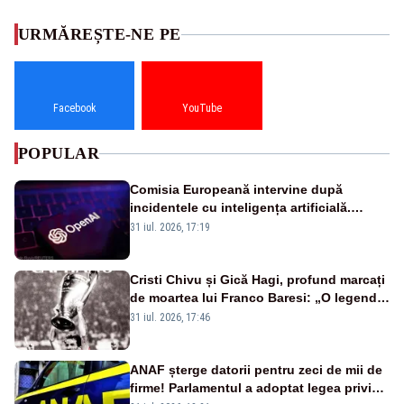
URMĂREȘTE-NE PE
Facebook
YouTube
POPULAR
Comisia Europeană intervine după
incidentele cu inteligența artificială.
OpenAI și Anthropic, vizate
31 iul. 2026, 17:19
Cristi Chivu și Gică Hagi, profund marcați
de moartea lui Franco Baresi: „O legendă
a fotbalului mondial”
31 iul. 2026, 17:46
ANAF șterge datorii pentru zeci de mii de
firme! Parlamentul a adoptat legea privind