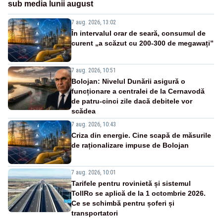
sub media lunii august
7 aug. 2026, 13:02
În intervalul orar de seară, consumul de
curent „a scăzut cu 200-300 de megawați”
7 aug. 2026, 10:51
Bolojan: Nivelul Dunării asigură o
funcționare a centralei de la Cernavodă
de patru-cinci zile dacă debitele vor
scădea
7 aug. 2026, 10:43
Criza din energie. Cine scapă de măsurile
de raționalizare impuse de Bolojan
7 aug. 2026, 10:01
Tarifele pentru rovinietă și sistemul
TollRo se aplică de la 1 octombrie 2026.
Ce se schimbă pentru șoferi și
transportatori