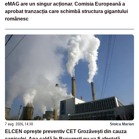
eMAG are un singur acționar. Comisia Europeană a
aprobat tranzacția care schimbă structura gigantului
românesc
7 aug. 2026, 14:30
Stoica Marian
ELCEN oprește preventiv CET Grozăvești din cauza
caniculei. Apa caldă în București nu va fi afectată