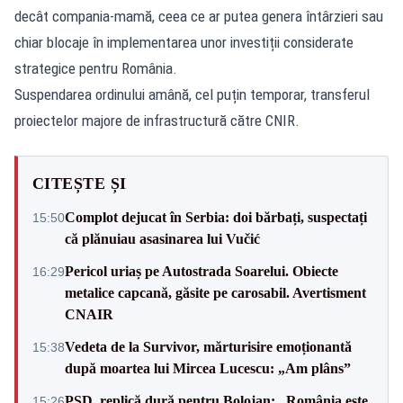
decât compania-mamă, ceea ce ar putea genera întârzieri sau
chiar blocaje în implementarea unor investiții considerate
strategice pentru România.
Suspendarea ordinului amână, cel puțin temporar, transferul
proiectelor majore de infrastructură către CNIR.
CITEȘTE ȘI
Complot dejucat în Serbia: doi bărbați, suspectați
15:50
că plănuiau asasinarea lui Vučić
Pericol uriaș pe Autostrada Soarelui. Obiecte
16:29
metalice capcană, găsite pe carosabil. Avertisment
CNAIR
Vedeta de la Survivor, mărturisire emoționantă
15:38
după moartea lui Mircea Lucescu: „Am plâns”
PSD, replică dură pentru Bolojan: „România este
15:26