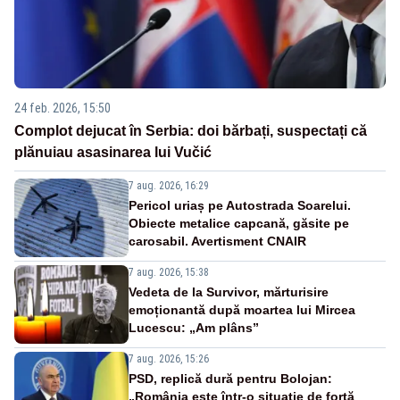
24 feb. 2026, 15:50
Complot dejucat în Serbia: doi bărbați, suspectați că
plănuiau asasinarea lui Vučić
7 aug. 2026, 16:29
Pericol uriaș pe Autostrada Soarelui.
Obiecte metalice capcană, găsite pe
carosabil. Avertisment CNAIR
7 aug. 2026, 15:38
Vedeta de la Survivor, mărturisire
emoționantă după moartea lui Mircea
Lucescu: „Am plâns”
7 aug. 2026, 15:26
PSD, replică dură pentru Bolojan:
„România este într-o situație de forță