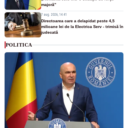
majoră”
7 aug. 2026, 14:41
Directoarea care a delapidat peste 4,5
milioane lei de la Electrica Serv - trimisă în
judecată
POLITICA