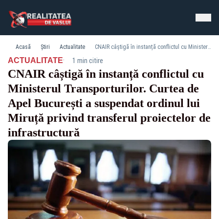
Acasă
Știri
Actualitate
CNAIR câștigă în instanță conflictul cu Ministerul Transporturilor. Curtea de Apel București a suspendat ordinul lui Miruță privind transferul proiectelor de infrastructură
·
ACTUALITATE
1 min citire
CNAIR câștigă în instanță conflictul cu
Ministerul Transporturilor. Curtea de
Apel București a suspendat ordinul lui
Miruță privind transferul proiectelor de
infrastructură