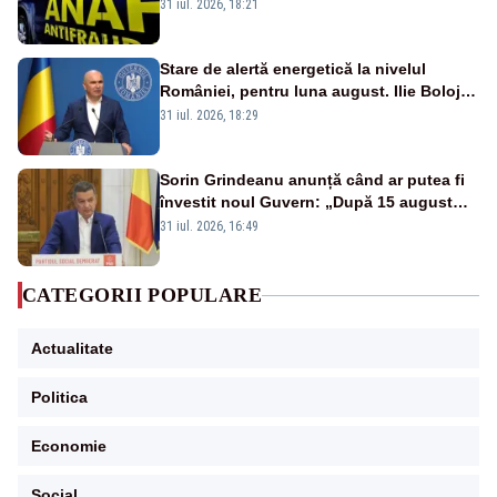
amnistia fiscală
31 iul. 2026, 18:21
Stare de alertă energetică la nivelul
României, pentru luna august. Ilie Bolojan
a anunțat importuri și posibile restricții –
31 iul. 2026, 18:29
VIDEO
Sorin Grindeanu anunță când ar putea fi
învestit noul Guvern: „După 15 august
sunt șanse mai mari”
31 iul. 2026, 16:49
CATEGORII POPULARE
Actualitate
Politica
Economie
Social