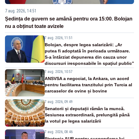
7 aug. 2026, 14:51
Ședința de guvern se amână pentru ora 15:00. Bolojan
nu a obținut toate avizele
7 aug. 2026, 11:51
Bolojan, despre legea salarizării: „Ar
putea fi adoptată în perioada următoare.
S-a întârziat depunerea din cauza unor
discursuri iresponsabile în spaţiul public”
7 aug. 2026, 10:57
ANSVSA a negociat, la Ankara, un acord
pentru facilitarea tranzitului prin Turcia al
carcaselor de ovine și bovine
7 aug. 2026, 09:49
Senatorii și deputații rămân la muncă.
Sesiunea extraordinară, prelungită până
la votul pe legea salarizării
7 aug. 2026, 08:46
Strategia AUR pentru suspendarea lui