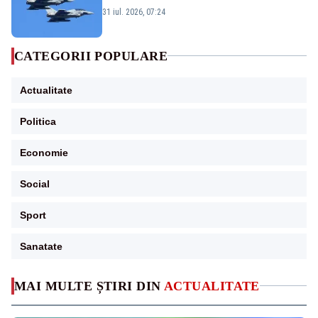
Eurofighter britanice au fost ridicate de la
31 iul. 2026, 07:24
sol
CATEGORII POPULARE
Actualitate
Politica
Economie
Social
Sport
Sanatate
MAI MULTE ȘTIRI DIN
ACTUALITATE