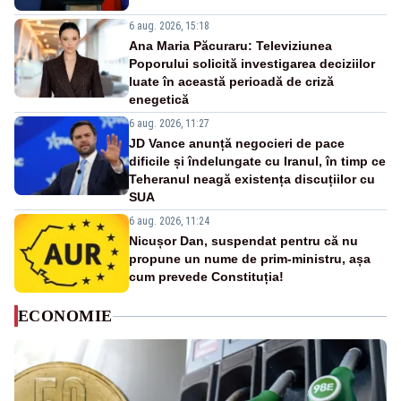
6 aug. 2026, 15:18
Ana Maria Păcuraru: Televiziunea
Poporului solicită investigarea deciziilor
luate în această perioadă de criză
enegetică
6 aug. 2026, 11:27
JD Vance anunță negocieri de pace
dificile și îndelungate cu Iranul, în timp ce
Teheranul neagă existența discuțiilor cu
SUA
6 aug. 2026, 11:24
Nicușor Dan, suspendat pentru că nu
propune un nume de prim-ministru, așa
cum prevede Constituția!
ECONOMIE