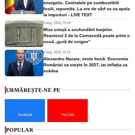
energetic. Centralele pe combustibili
fosili, repornite. La ore de vârf se va apela
la importuri - LIVE TEXT
6 aug. 2026, 15:24
Miza uriașă a scufundării barjelor.
Reactorul 2 de la Cernavodă poate primi o
nouă „gură de oxigen”
6 aug. 2026, 15:23
Alexandru Nazare, veste bună: Economia
României va crește în 2027, iar inflația va
scădea
URMĂREȘTE-NE PE
Facebook
YouTube
POPULAR