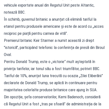
vehicule exportate anual din Regatul Unit peste Altantic,
notează BBC.
În schimb, guvernul britanic a anunțat că elimină tariful la
etanol pentru produsele americane și este de acord cu „acces
reciproc pe piață pentru carnea de vită”.
Premierul britanic Keir Starmer a numit această zi drept
"istorică", participând telefonic la conferința de presă din Biroul
Oval.
Pentru Donald Trump, este o „victorie” mult așteptată în
privința tarifelor, iar tonul său a fost triumfător, potrivit BBC.
Tariful de 10%, anunțat luna trecută cu ocazia „Zilei Eliberării”
declarate de Donald Trump, se aplică în continuare pentru
majoritatea celorlalte produse britanice care ajung în SUA.
Din opoziție, șefa conservatorilor, Kemi Badenoch, consideră
că Regatul Unit a fost „tras pe sfoară” de administrația de la