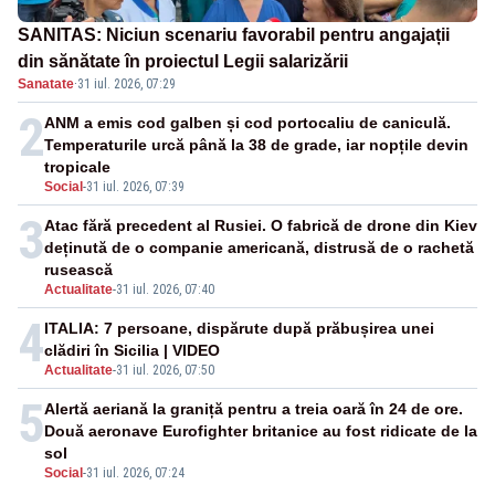
SANITAS: Niciun scenariu favorabil pentru angajații
din sănătate în proiectul Legii salarizării
Sanatate
·
31 iul. 2026, 07:29
2
ANM a emis cod galben și cod portocaliu de caniculă.
Temperaturile urcă până la 38 de grade, iar nopțile devin
tropicale
Social
-
31 iul. 2026, 07:39
3
Atac fără precedent al Rusiei. O fabrică de drone din Kiev
deținută de o companie americană, distrusă de o rachetă
rusească
Actualitate
-
31 iul. 2026, 07:40
4
ITALIA: 7 persoane, dispărute după prăbușirea unei
clădiri în Sicilia | VIDEO
Actualitate
-
31 iul. 2026, 07:50
5
Alertă aeriană la graniță pentru a treia oară în 24 de ore.
Două aeronave Eurofighter britanice au fost ridicate de la
sol
Social
-
31 iul. 2026, 07:24