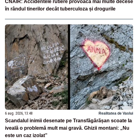
CNAIR: Accidentele rutiere provoacă mai multe decese
în rândul tinerilor decât tuberculoza și drogurile
6 aug. 2026, 13:48
Realitatea de Vaslui
Scandalul inimii desenate pe Transfăgărășan scoate la
iveală o problemă mult mai gravă. Ghizii montani: „Nu
este un caz izolat”