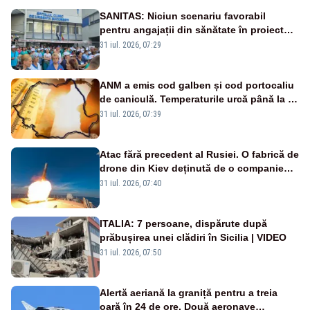
SANITAS: Niciun scenariu favorabil
pentru angajații din sănătate în proiectul
Legii salarizării
31 iul. 2026, 07:29
ANM a emis cod galben și cod portocaliu
de caniculă. Temperaturile urcă până la 38
de grade, iar nopțile devin tropicale
31 iul. 2026, 07:39
Atac fără precedent al Rusiei. O fabrică de
drone din Kiev deținută de o companie
americană, distrusă de o rachetă
31 iul. 2026, 07:40
rusească
ITALIA: 7 persoane, dispărute după
prăbușirea unei clădiri în Sicilia | VIDEO
31 iul. 2026, 07:50
Alertă aeriană la graniță pentru a treia
oară în 24 de ore. Două aeronave