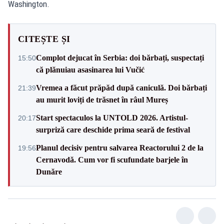
Washington.
CITEȘTE ȘI
Complot dejucat în Serbia: doi bărbați, suspectați
15:50
că plănuiau asasinarea lui Vučić
Vremea a făcut prăpăd după caniculă. Doi bărbați
21:39
au murit loviți de trăsnet în râul Mureș
Start spectaculos la UNTOLD 2026. Artistul-
20:17
surpriză care deschide prima seară de festival
Planul decisiv pentru salvarea Reactorului 2 de la
19:56
Cernavodă. Cum vor fi scufundate barjele în
Dunăre