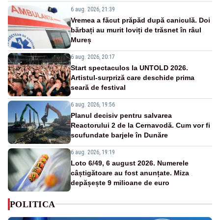
6 aug. 2026, 21:39
Vremea a făcut prăpăd după caniculă. Doi
bărbați au murit loviți de trăsnet în râul
Mureș
6 aug. 2026, 20:17
Start spectaculos la UNTOLD 2026.
Artistul-surpriză care deschide prima
seară de festival
6 aug. 2026, 19:56
Planul decisiv pentru salvarea
Reactorului 2 de la Cernavodă. Cum vor fi
scufundate barjele în Dunăre
6 aug. 2026, 19:19
Loto 6/49, 6 august 2026. Numerele
câștigătoare au fost anunțate. Miza
depășește 9 milioane de euro
POLITICA