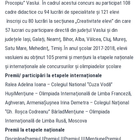
Procopiu” Vaslui. În cadrul acestui concurs au participat 108
cadre didactice cu 94 lucrări de specialitate şi 121 elevi
înscrişi cu 80 lucrări la secțiunea „Creativitate elevi” din care
57 lucrari cu participare directă din județul Vaslui și din
județele Iași, Galați, Neamț, Bihor, Alba, Vâlcea, Cluj, Mureş,
Satu Mare, Mehedinţ, Timiş.În anul școlar 2017-2018, elevii
vasluieni au obținut 105 premii și mențiuni la etapele naționale
și internaționale ale concursurilor și olimpiadelor școlare
Premii/ participări la etapele internaționale
Ralea Adelina Ioana – Colegiul National “Cuza Vodă”
HuşiMenţiune – Olimpiada Internaţională de Limba Franceză,
Aghveran, ArmeniaŞuşnea Irina Demetra – Colegiul Naţional
“Gh. Roşca Codreanu” BârladMenţiune – Olimpiada
Internaţională de Limba Rusă, Moscova
Premii la etapele naționale
DisciplinaPremiul IPremiul IIPremiul IIIMențiunePremiul