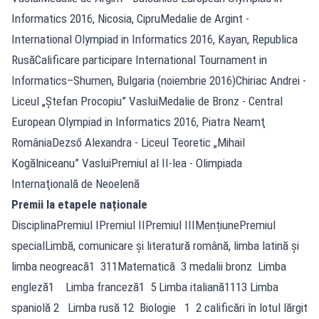
Informatics 2016, Nicosia, CipruMedalie de Argint -
International Olympiad in Informatics 2016, Kayan, Republica
RusăCalificare participare International Tournament in
Informatics–Shumen, Bulgaria (noiembrie 2016)Chiriac Andrei -
Liceul „Ştefan Procopiu” VasluiMedalie de Bronz - Central
European Olympiad in Informatics 2016, Piatra Neamţ
RomâniaDezső Alexandra - Liceul Teoretic „Mihail
Kogălniceanu” VasluiPremiul al II-lea - Olimpiada
Internaţională de Neoelenă
Premii la etapele naționale
DisciplinaPremiul IPremiul IIPremiul IIIMențiunePremiul
specialLimbă, comunicare şi literatură română, limba latină și
limba neogreacă1 311Matematică 3 medalii bronz Limba
engleză1 Limba franceză1 5 Limba italiană1113 Limba
spaniolă 2 Limba rusă 12 Biologie 1 2 calificări în lotul lărgit