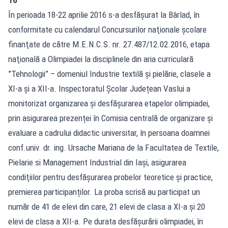
În perioada 18-22 aprilie 2016 s-a desfăşurat la Bârlad, în
conformitate cu calendarul Concursurilor naţionale şcolare
finanţate de către M.E.N.C.S. nr. 27.487/12.02.2016, etapa
naţională a Olimpiadei la disciplinele din aria curriculară
”Tehnologii” – domeniul Industrie textilă și pielărie, clasele a
XI-a și a XII-a. Inspectoratul Școlar Județean Vaslui a
monitorizat organizarea și desfășurarea etapelor olimpiadei,
prin asigurarea prezenței în Comisia centrală de organizare şi
evaluare a cadrului didactic universitar, în persoana doamnei
conf.univ. dr. ing. Ursache Mariana de la Facultatea de Textile,
Pielarie si Management Industrial din Iași, asigurarea
condiţiilor pentru desfăşurarea probelor teoretice şi practice,
premierea participanților. La proba scrisă au participat un
număr de 41 de elevi din care, 21 elevi de clasa a XI-a și 20
elevi de clasa a XII-a. Pe durata desfășurării olimpiadei, în