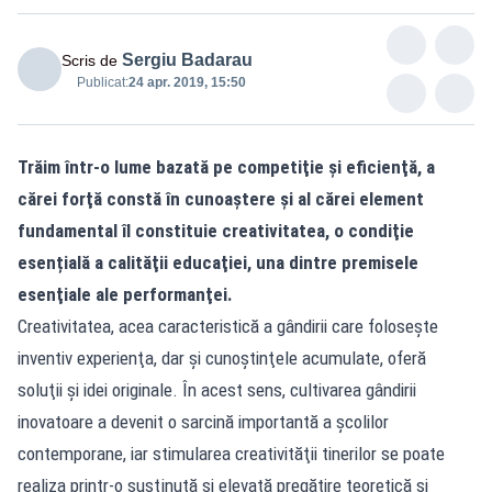
Sergiu Badarau
Scris de
Publicat:
24 apr. 2019, 15:50
Trăim într-o lume bazată pe competiţie şi eficienţă, a
cărei forţă constă în cunoaştere și al cărei element
fundamental îl constituie creativitatea, o condiţie
esențială a calităţii educaţiei, una dintre premisele
esenţiale ale performanţei.
Creativitatea, acea caracteristică a gândirii care foloseşte
inventiv experienţa, dar şi cunoştinţele acumulate, oferă
soluţii şi idei originale. În acest sens, cultivarea gândirii
inovatoare a devenit o sarcină importantă a şcolilor
contemporane, iar stimularea creativităţii tinerilor se poate
realiza printr-o susţinută şi elevată pregătire teoretică şi