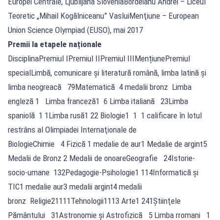
Europei Centrale, Ljublijana SloveniaBordeianu Andrei – Liceul
Teoretic „Mihail Kogălniceanu” VasluiMenţiune – European
Union Science Olympiad (EUSO), mai 2017
Premii la etapele naționale
DisciplinaPremiul IPremiul IIPremiul IIIMențiunePremiul
specialLimbă, comunicare şi literatură română, limba latină și
limba neogreacă 79Matematică 4 medalii bronz Limba
engleză 1 Limba franceză1 6 Limba italiană 23Limba
spaniolă 1 1Limba rusă1 22 Biologie1 1 1 calificare în lotul
restrâns al Olimpiadei Internaţionale de
BiologieChimie 4 Fizică 1 medalie de aur1 Medalie de argint5
Medalii de Bronz 2 Medalii de onoareGeografie 24Istorie-
socio-umane 132Pedagogie-Psihologie1 114Informatică şi
TIC1 medalie aur3 medalii argint4 medalii
bronz Religie21111Tehnologii1113 Arte1 241Ştiinţele
Pământului 31Astronomie şi Astrofizică 5 Limba rromani 1