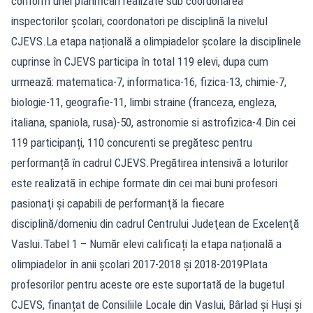
conform unei planificări realizate sub coordonarea
inspectorilor școlari, coordonatori pe disciplină la nivelul
CJEVS.La etapa națională a olimpiadelor școlare la disciplinele
cuprinse în CJEVS participa în total 119 elevi, dupa cum
urmează: matematica-7, informatica-16, fizica-13, chimie-7,
biologie-11, geografie-11, limbi straine (franceza, engleza,
italiana, spaniola, rusa)-50, astronomie si astrofizica-4.Din cei
119 participanți, 110 concurenti se pregătesc pentru
performanță în cadrul CJEVS.Pregătirea intensivă a loturilor
este realizată în echipe formate din cei mai buni profesori
pasionaţi şi capabili de performanţă la fiecare
disciplină/domeniu din cadrul Centrului Judeţean de Excelenţă
Vaslui.Tabel 1 – Număr elevi calificați la etapa națională a
olimpiadelor în anii școlari 2017-2018 și 2018-2019Plata
profesorilor pentru aceste ore este suportată de la bugetul
CJEVS, finanțat de Consiliile Locale din Vaslui, Bârlad și Huși și