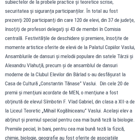
subiectelor de la probele practice şi teoretice scrise,
securitatea și siguranța participanților. În total au fost
prezenţi 200 participanţi din care 120 de elevi, din 37 de judeţe,
însoţiţi de profesori delegaţi şi 43 de membri în Comisia
centrală. Festivitățile de deschidere şi premiere, însoţite de
momente artistice oferite de elevii de la Palatul Copiilor Vaslui,
Ansamblurile de dansuri şi melodii populare din satele Târzii şi
Alexandru Vlahuţă, precum şi de ansamblul de dansuri
moderne de la Clubul Elevilor din Bârlad s-au desfăşurat la
Casa de Cultură „Constantin Tănase” Vaslui. Din cele 20 de
premii şi menţiuni acordate de MEN, o menţiune a fost
obţinută de elevul Sîmbotin F. Vlad Gabriel, din clasa a XII-a de
la Liceul Teoretic „Mihail Kogălniceanu” Vaslui. Acelaşi elev a
abţinut şi premiul special pentru cea mai bună teză la biologie.
Premiile pecial, în bani, pentru cea mai bună teză la fizică,
chimie, biologie, geografie au fost oferite de asociaţiile