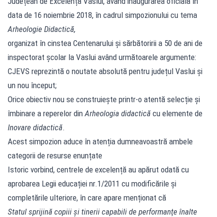
Județean de Excelență Vaslui, având inaugurarea oficială în
data de 16 noiembrie 2018, în cadrul simpozionului cu tema
Arheologie Didactică,
organizat în cinstea Centenarului și sărbătoririi a 50 de ani de
inspectorat școlar la Vaslui având următoarele argumente:
CJEVS reprezintă o noutate absolută pentru județul Vaslui și
un nou început;
Orice obiectiv nou se construiește printr-o atentă selecție și
îmbinare a reperelor din
Arheologia didactică
cu elemente de
Inovare didactică
.
Acest simpozion aduce în atenția dumneavoastră ambele
categorii de resurse enunțate
Istoric vorbind, centrele de excelență au apărut odată cu
aprobarea Legii educației nr.1/2011 cu modificările și
completările ulteriore, în care apare menționat că
Statul sprijină copiii şi tinerii capabili de performanţe înalte