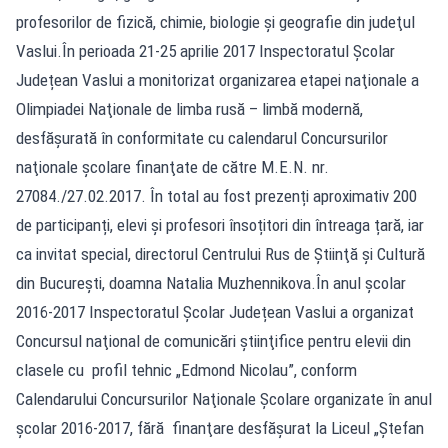
profesorilor de fizică, chimie, biologie şi geografie din judeţul
Vaslui.În perioada 21-25 aprilie 2017 Inspectoratul Școlar
Județean Vaslui a monitorizat organizarea etapei naţionale a
Olimpiadei Naţionale de limba rusă – limbă modernă,
desfășurată în conformitate cu calendarul Concursurilor
naţionale şcolare finanţate de către M.E.N. nr.
27084./27.02.2017. În total au fost prezenți aproximativ 200
de participanți, elevi și profesori însoțitori din întreaga țară, iar
ca invitat special, directorul Centrului Rus de Ştiinţă şi Cultură
din Bucureşti, doamna Natalia Muzhennikova.În anul școlar
2016-2017 Inspectoratul Școlar Județean Vaslui a organizat
Concursul naţional de comunicări ştiinţifice pentru elevii din
clasele cu profil tehnic „Edmond Nicolau”, conform
Calendarului Concursurilor Naţionale Şcolare organizate în anul
şcolar 2016-2017, fără finanţare desfășurat la Liceul „Ștefan