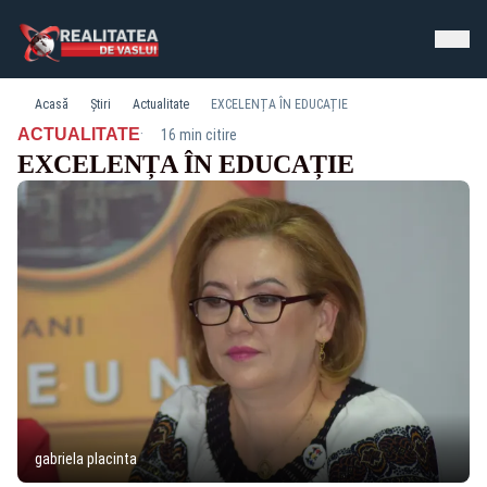
Acasă
Știri
Actualitate
EXCELENȚA ÎN EDUCAȚIE
·
ACTUALITATE
16 min citire
EXCELENȚA ÎN EDUCAȚIE
gabriela placinta