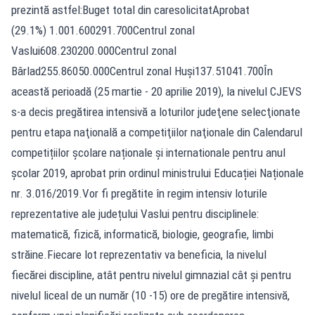
prezintă astfel:Buget total din caresolicitatAprobat
(29.1%) 1.001.600291.700Centrul zonal
Vaslui608.230200.000Centrul zonal
Bârlad255.86050.000Centrul zonal Huși137.51041.700În
această perioadă (25 martie - 20 aprilie 2019), la nivelul CJEVS
s-a decis pregătirea intensivă a loturilor judeţene selecţionate
pentru etapa naţională a competiţiilor naţionale din Calendarul
competițiilor școlare naționale și internationale pentru anul
școlar 2019, aprobat prin ordinul ministrului Educației Naționale
nr. 3.016/2019.Vor fi pregătite în regim intensiv loturile
reprezentative ale județului Vaslui pentru disciplinele:
matematică, fizică, informatică, biologie, geografie, limbi
străine.Fiecare lot reprezentativ va beneficia, la nivelul
fiecărei discipline, atât pentru nivelul gimnazial cât și pentru
nivelul liceal de un număr (10 -15) ore de pregătire intensivă,