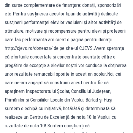
din surse complementare de finanțare: donații, sponsorizări
etc.Pentru susținerea acestor tipuri de activități dedicate
susținerii performanței elevilor vasluieni și altor activități de
stimulare, motivare și recompensare pentru elevii și profesorii
care fac performanță am creat o pagină pentru donații
http://cjevs.ro/doneaza/ de pe site-ul CJEVS.Avem speranța
că eforturile concertate și concentrate orientate către o
pregătire de excepție a elevilor noștri vor conduce la obținerea
unor rezultate remarcabil sporite în acest an școlar.Noi, cei
care ne-am angajat să construim acest centru fie că
aparținem Inspectoratului Școlar, Consiliului Județean,
Primăriilor și Consiliilor Locale din Vaslui, Bârlad și Huși
suntem o echipă cu inițiativă, hotărâtă și determinată să
realizeze un Centru de Excelență de nota 10 la Vaslui, cu
rezultate de nota 10! Suntem conștienți că