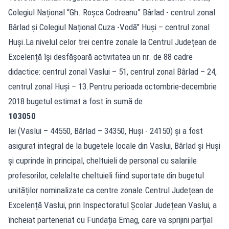
Colegiul Național “Gh. Roșca Codreanu” Bârlad - centrul zonal
Bârlad și Colegiul Național Cuza -Vodă” Huși – centrul zonal
Huși.La nivelul celor trei centre zonale la Centrul Județean de
Excelență își desfășoară activitatea un nr. de 88 cadre
didactice: centrul zonal Vaslui – 51, centrul zonal Bârlad – 24,
centrul zonal Huși – 13.Pentru perioada octombrie-decembrie
2018 bugetul estimat a fost în sumă de
103050
lei (Vaslui – 44550, Bârlad – 34350, Huși - 24150) și a fost
asigurat integral de la bugetele locale din Vaslui, Bârlad și Huși
și cuprinde în principal, cheltuieli de personal cu salariile
profesorilor, celelalte cheltuieli fiind suportate din bugetul
unităților nominalizate ca centre zonale.Centrul Județean de
Excelență Vaslui, prin Inspectoratul Școlar Județean Vaslui, a
încheiat parteneriat cu Fundația Emag, care va sprijini parțial