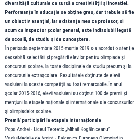
diversității culturale ca sursă a creativităţii şi inovației.
Performanța în educație se obține greu, dar trebuie să fie
un obiectiv esențial, iar existența mea ca profesor, și
acum ca inspector școlar general, este indisolubil legată
de școală, de studiu și de cunoaștere.
În perioada septembrie 2015-martie 2019 s-a acordat o atenţie
deosebită selectării şi pregătirii elevilor pentru olimpiade şi
concursuri şcolare, la toate disciplinele de studiu precum şi la
concursurile extraşcolare. Rezultatele obţinute de elevii
vasluieni la aceste competiţii au fost remarcabile.În anul
școlar 2015-2016, elevii vasluieni au obținut 100 de premii și
mențiuni la etapele naționale și internaționale ale concursurilor
și olimpiadelor școlare.
Premii/ participări la etapele internaționale
Popa Andrei - Liceul Teoretic „Mihail Kogălniceanu”
VasluiMedalie de Argint - Balcanics European Olympiad in