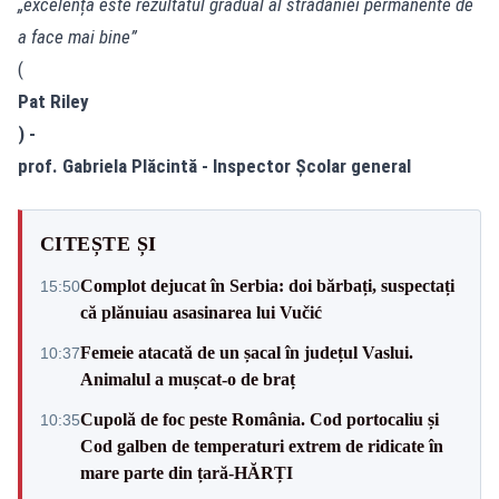
„excelența este rezultatul gradual al strădaniei permanente de
a face mai bine”
(
Pat Riley
) -
prof. Gabriela Plăcintă - Inspector Școlar general
CITEȘTE ȘI
Complot dejucat în Serbia: doi bărbați, suspectați
15:50
că plănuiau asasinarea lui Vučić
Femeie atacată de un șacal în județul Vaslui.
10:37
Animalul a mușcat-o de braț
Cupolă de foc peste România. Cod portocaliu și
10:35
Cod galben de temperaturi extrem de ridicate în
mare parte din țară-HĂRȚI