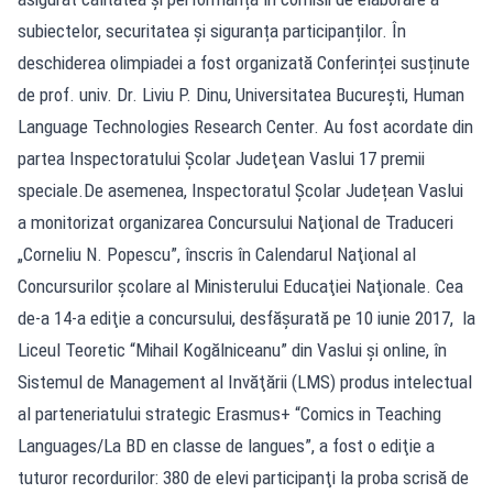
subiectelor, securitatea și siguranța participanților. În
deschiderea olimpiadei a fost organizată Conferinței susținute
de prof. univ. Dr. Liviu P. Dinu, Universitatea Bucureşti, Human
Language Technologies Research Center. Au fost acordate din
partea Inspectoratului Şcolar Judeţean Vaslui 17 premii
speciale.De asemenea, Inspectoratul Școlar Județean Vaslui
a monitorizat organizarea Concursului Naţional de Traduceri
„Corneliu N. Popescu”, înscris în Calendarul Naţional al
Concursurilor şcolare al Ministerului Educaţiei Naţionale. Cea
de-a 14-a ediţie a concursului, desfăşurată pe 10 iunie 2017, la
Liceul Teoretic “Mihail Kogălniceanu” din Vaslui şi online, în
Sistemul de Management al Invăţării (LMS) produs intelectual
al parteneriatului strategic Erasmus+ “Comics in Teaching
Languages/La BD en classe de langues”, a fost o ediţie a
tuturor recordurilor: 380 de elevi participanţi la proba scrisă de