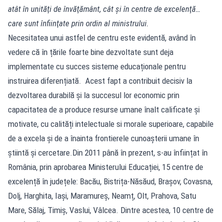
atât în unităţi de învăţământ, cât şi în centre de excelenţă…
care sunt înfiinţate prin ordin al ministrului.
Necesitatea unui astfel de centru este evidentă, având în
vedere că în țările foarte bine dezvoltate sunt deja
implementate cu succes sisteme educaționale pentru
instruirea diferențiată. Acest fapt a contribuit decisiv la
dezvoltarea durabilă și la succesul lor economic prin
capacitatea de a produce resurse umane înalt calificate și
motivate, cu calități intelectuale si morale superioare, capabile
de a excela și de a înainta frontierele cunoașterii umane în
știintă și cercetare.Din 2011 până în prezent, s-au înființat în
România, prin aprobarea Ministerului Educației, 15 centre de
excelență în județele: Bacău, Bistrița-Năsăud, Brașov, Covasna,
Dolj, Harghita, Iași, Maramureș, Neamț, Olt, Prahova, Satu
Mare, Sălaj, Timiș, Vaslui, Vâlcea. Dintre acestea, 10 centre de