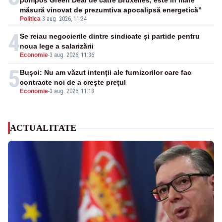
pompos Green Deal de către Bruxelles, este în mare
măsură vinovat de prezumtiva apocalipsă energetică”
Politica
-
3 aug. 2026, 11:34
4
Se reiau negocierile dintre sindicate și partide pentru
noua lege a salarizării
Economie
-
3 aug. 2026, 11:36
5
Bușoi: Nu am văzut intenții ale furnizorilor care fac
contracte noi de a crește prețul
Economie
-
3 aug. 2026, 11:18
ACTUALITATE