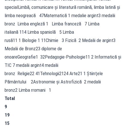
specialLimbă, comunicare şi literatură română, limba latină și
limba neogreacă 47Matematică 1 medalie argint3 medalii
bronz Limba engleză 1 Limba franceză 7 Limba
italiană 114 Limba spaniolă 5 Limba
rusă11 1 Biologie 1 11Chimie 3 Fizică 2 Medalii de argint3
Medalii de Bronz23 diplome de
onoareGeografie1 32Pedagogie-Psihologie11 2 Informatică şi
TIC 7 medalii argint4 medalii
bronz Religie22 41Tehnologii2124 Arte21 1 Ştiinţele
Pământului 2Astronomie şi Astrofizică 2 medalii
bronz2 Limba rromani 1
Total
9
19
15