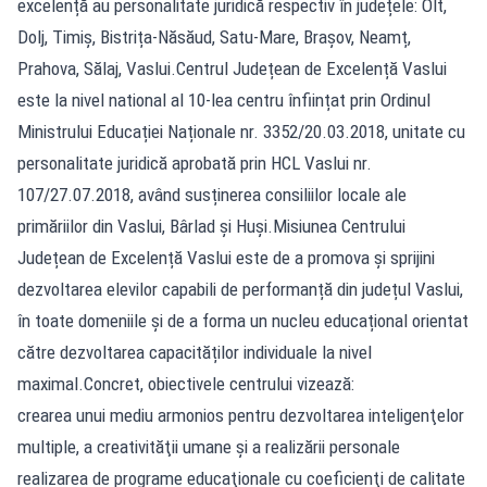
excelență au personalitate juridică respectiv în județele: Olt,
Dolj, Timiș, Bistrița-Năsăud, Satu-Mare, Brașov, Neamț,
Prahova, Sălaj, Vaslui.Centrul Județean de Excelență Vaslui
este la nivel national al 10-lea centru înființat prin Ordinul
Ministrului Educației Naționale nr. 3352/20.03.2018, unitate cu
personalitate juridică aprobată prin HCL Vaslui nr.
107/27.07.2018, având susținerea consiliilor locale ale
primăriilor din Vaslui, Bârlad și Huși.Misiunea Centrului
Județean de Excelență Vaslui este de a promova și sprijini
dezvoltarea elevilor capabili de performanță din județul Vaslui,
în toate domeniile și de a forma un nucleu educațional orientat
către dezvoltarea capacităților individuale la nivel
maximal.Concret, obiectivele centrului vizează:
crearea unui mediu armonios pentru dezvoltarea inteligenţelor
multiple, a creativităţii umane şi a realizării personale
realizarea de programe educaţionale cu coeficienţi de calitate