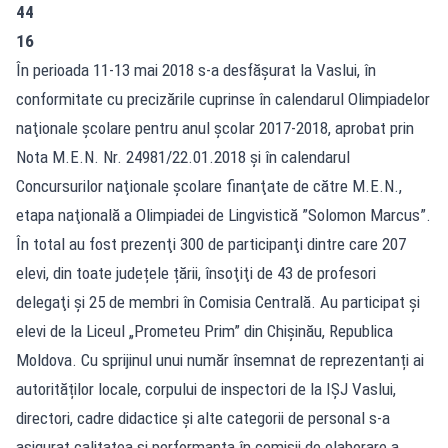
44
16
În perioada 11-13 mai 2018 s-a desfăşurat la Vaslui, în
conformitate cu precizările cuprinse în calendarul Olimpiadelor
naţionale şcolare pentru anul şcolar 2017-2018, aprobat prin
Nota M.E.N. Nr. 24981/22.01.2018 şi în calendarul
Concursurilor naţionale şcolare finanţate de către M.E.N.,
etapa naţională a Olimpiadei de Lingvistică ”Solomon Marcus”.
În total au fost prezenţi 300 de participanţi dintre care 207
elevi, din toate județele țării, însoţiţi de 43 de profesori
delegaţi şi 25 de membri în Comisia Centrală. Au participat și
elevi de la Liceul „Prometeu Prim” din Chișinău, Republica
Moldova. Cu sprijinul unui număr însemnat de reprezentanți ai
autorităților locale, corpului de inspectori de la IŞJ Vaslui,
directori, cadre didactice și alte categorii de personal s-a
asigurat calitatea și performanța în comisii de elaborare a