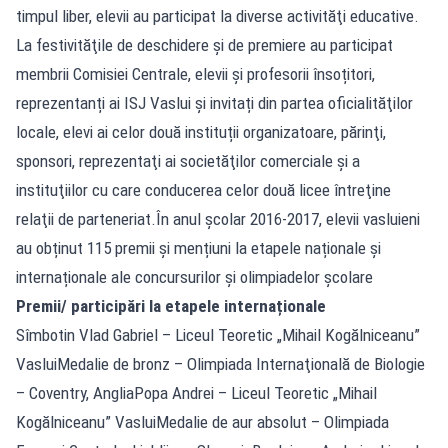
timpul liber, elevii au participat la diverse activităţi educative.
La festivităţile de deschidere şi de premiere au participat
membrii Comisiei Centrale, elevii și profesorii însoțitori,
reprezentanți ai ISJ Vaslui și invitați din partea oficialităţilor
locale, elevi ai celor două instituții organizatoare, părinţi,
sponsori, reprezentaţi ai societăţilor comerciale și a
instituţiilor cu care conducerea celor două licee întreţine
relaţii de parteneriat.În anul școlar 2016-2017, elevii vasluieni
au obținut 115 premii și mențiuni la etapele naționale și
internaționale ale concursurilor și olimpiadelor școlare
Premii/ participări la etapele internaționale
Sîmbotin Vlad Gabriel – Liceul Teoretic „Mihail Kogălniceanu”
VasluiMedalie de bronz – Olimpiada Internaţională de Biologie
– Coventry, AngliaPopa Andrei – Liceul Teoretic „Mihail
Kogălniceanu” VasluiMedalie de aur absolut – Olimpiada