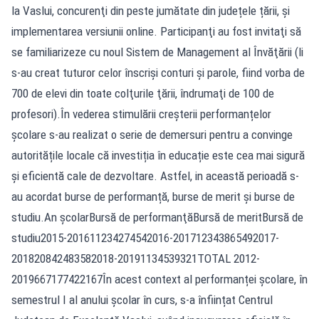
la Vaslui, concurenţi din peste jumătate din județele țării, și
implementarea versiunii online. Participanţi au fost invitaţi să
se familiarizeze cu noul Sistem de Management al Învăţării (li
s-au creat tuturor celor înscrişi conturi şi parole, fiind vorba de
700 de elevi din toate colţurile ţării, îndrumaţi de 100 de
profesori).În vederea stimulării creșterii performanțelor
școlare s-au realizat o serie de demersuri pentru a convinge
autoritățile locale că investiția în educație este cea mai sigură
și eficientă cale de dezvoltare. Astfel, in această perioadă s-
au acordat burse de performanță, burse de merit și burse de
studiu.An școlarBursă de performanţăBursă de meritBursă de
studiu2015-201611234274542016-201712343865492017-
201820842483582018-20191134539321TOTAL 2012-
2019667177422167În acest context al performanței școlare, în
semestrul I al anului școlar în curs, s-a înființat Centrul