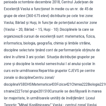
perioada octombrie-decembrie 2018, Centrul Județean de
Excelență Vaslui a funcționat în medie cu un nr. de 45 de
grupe de elevi (360-675 elevi) distribuite pe cele trei zone:
Vaslui, Bârlad și Huși, în funcție de potențialul acestor zone
(Vaslui – 20, Bârlad – 15, Huși - 10).Disciplinele la care se
organizează cursuri de excelență sunt: matematica, fizica,
informatica, biologia, geografia, chimia și limbile străine,
discipline selectate ținând cont de performanțele obținute de
elevi în ultimii 3 ani școlari. Situația distribuției grupelor pe
zone și discipline la nivelul semestrului I al anului școlar în
curs este următoarea:Repartitia grupelor CJEVS pe centre
zonale si disciplineCentru zonal/
disciplinaVSBDHSMatematica433Fizica421Chimia222Biologia221
straine222Total grupe201510Cursurile se desfășoară în marea
lor majoritate, în următoarele unități de învățământ: Liceul
Teoretic “Mihail Kogălniceanu” Vaslui - centrul zonal Vaslui,